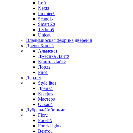
Loft
1
Next
2
Premier
6
Scandi
6
Smart Z
2
Techno
5
Unica
6
Владимирская фабрика дверей
6
Двери Холл
8
Альмека
1
Джесика Лайт
2
Криста Лайт
2
Лорд
2
Рио
1
Дера
19
Style lite
1
Драйв
2
Крафт
6
Мастер
8
Оскар
2
Дубрава-Сибирь
46
Flor
2
Foret
13
Foret-Light
7
Венто
5