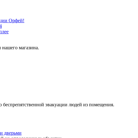
кции Орфей!
4
плее
 нашего магазина.
о беспрепятственной эвакуации людей из помещения.
и дверьми