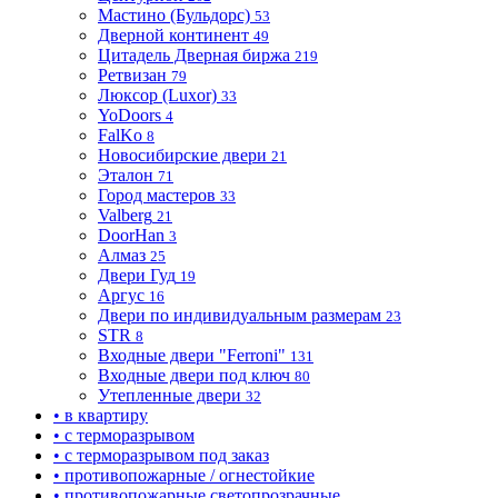
Мастино (Бульдорс)
53
Дверной континент
49
Цитадель Дверная биржа
219
Ретвизан
79
Люксор (Luxor)
33
YoDoors
4
FalKo
8
Новосибирские двери
21
Эталон
71
Город мастеров
33
Valberg
21
DoorHan
3
Алмаз
25
Двери Гуд
19
Аргус
16
Двери по индивидуальным размерам
23
STR
8
Входные двери "Ferroni"
131
Входные двери под ключ
80
Утепленные двери
32
• в квартиру
• с терморазрывом
• с терморазрывом под заказ
• противопожарные / огнестойкие
• противопожарные светопрозрачные