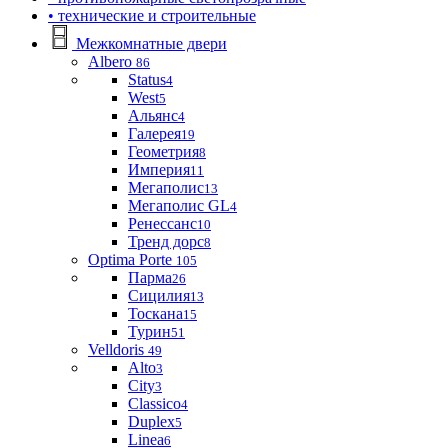
• технические и строительные
Межкомнатные двери
Albero
86
Status
4
West
5
Альянс
4
Галерея
19
Геометрия
8
Империя
11
Мегаполис
13
Мегаполис GL
4
Ренессанс
10
Тренд дорс
8
Optima Porte
105
Парма
26
Сицилия
13
Тоскана
15
Турин
51
Velldoris
49
Alto
3
City
3
Classico
4
Duplex
5
Linea
6