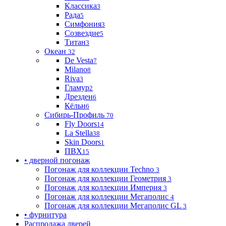
Классика
3
Рада
5
Симфония
3
Созвездие
5
Титан
3
Океан
32
De Vesta
7
Milano
8
Riva
3
Гламур
2
Дрезден
6
Кёльн
6
Сибирь-Профиль
70
Fly Doors
14
La Stella
38
Skin Doors
1
ПВХ
15
• дверной погонаж
Погонаж для коллекции Techno
3
Погонаж для коллекции Геометрия
3
Погонаж для коллекции Империя
3
Погонаж для коллекции Мегаполис
4
Погонаж для коллекции Мегаполис GL
3
• фурнитура
Распродажа дверей