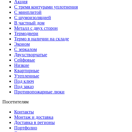
Акция
С тремя контурами уплотнения
С минплитой
С шумоизоляцией
В частный дом
Металл с двух сторон
Термодвери
Термо в наличии на складе
Эконом
С зеркалом
Двухстворчатые
Сейфовые
Низкие
Квартирные
Утепленные
Под ключ
Под заказ
Противопожарные люки
Посетителям
Контакты
Монтаж и доставка
Доставка в регионы
Портфолио