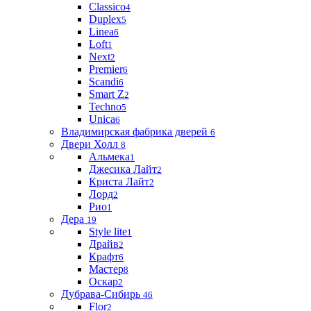
Classico
4
Duplex
5
Linea
6
Loft
1
Next
2
Premier
6
Scandi
6
Smart Z
2
Techno
5
Unica
6
Владимирская фабрика дверей
6
Двери Холл
8
Альмека
1
Джесика Лайт
2
Криста Лайт
2
Лорд
2
Рио
1
Дера
19
Style lite
1
Драйв
2
Крафт
6
Мастер
8
Оскар
2
Дубрава-Сибирь
46
Flor
2