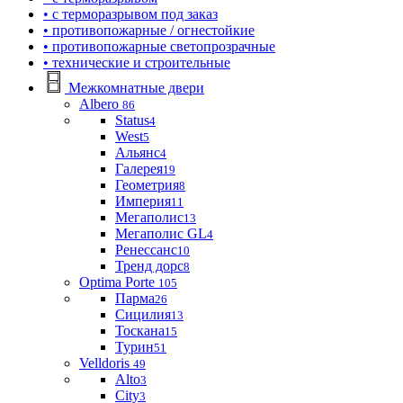
• с терморазрывом под заказ
• противопожарные / огнестойкие
• противопожарные светопрозрачные
• технические и строительные
Межкомнатные двери
Albero
86
Status
4
West
5
Альянс
4
Галерея
19
Геометрия
8
Империя
11
Мегаполис
13
Мегаполис GL
4
Ренессанс
10
Тренд дорс
8
Optima Porte
105
Парма
26
Сицилия
13
Тоскана
15
Турин
51
Velldoris
49
Alto
3
City
3