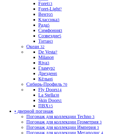
Foret
13
Foret-Light
7
Венто
5
Классика
3
Рада
5
Симфония
3
Созвездие
5
Титан
3
Океан
32
De Vesta
7
Milano
8
Riva
3
Гламур
2
Дрезден
6
Кёльн
6
Сибирь-Профиль
70
Fly Doors
14
La Stella
38
Skin Doors
1
ПВХ
15
• дверной погонаж
Погонаж для коллекции Techno
3
Погонаж для коллекции Геометрия
3
Погонаж для коллекции Империя
3
Погонаж для коллекции Мегаполис
4