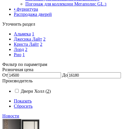
Погонаж для коллекции Мегаполис GL
3
• фурнитура
Распродажа дверей
Уточнить раздел
Альмека
1
Джесика Лайт
2
Криста Лайт
2
Лорд
2
Рио
1
Фильтр по параметрам
Розничная цена
От
До
Производитель
Двери Холл
(2)
Показать
Сбросить
Новости