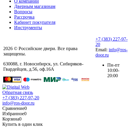
О компании
Дверным магазинам
Вопросы
Рассрочка
Кабинет покупателя
Инструменты
+7 (383) 227-97-
20
2026 © Российские двери. Все права
Email:
info@ros-
защищены.
door.ru
630088
,
г. Новосибирск
,
ул. ​Сибиряков-
Пн-пт
Гвардейцев, д.56​, оф.16А
10:00-
20:00
Обратная связь
+7 (383) 227-97-20
info@ros-door.ru
Сравнение
0
Избранное
0
Корзина
0
Купить в один клик