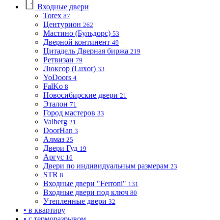
Входные двери
Torex
87
Центурион
262
Мастино (Бульдорс)
53
Дверной континент
49
Цитадель Дверная биржа
219
Ретвизан
79
Люксор (Luxor)
33
YoDoors
4
FalKo
8
Новосибирские двери
21
Эталон
71
Город мастеров
33
Valberg
21
DoorHan
3
Алмаз
25
Двери Гуд
19
Аргус
16
Двери по индивидуальным размерам
23
STR
8
Входные двери "Ferroni"
131
Входные двери под ключ
80
Утепленные двери
32
• в квартиру
• с терморазрывом