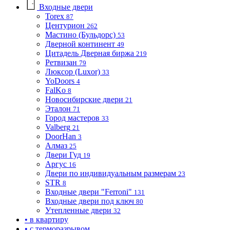
Входные двери
Torex
87
Центурион
262
Мастино (Бульдорс)
53
Дверной континент
49
Цитадель Дверная биржа
219
Ретвизан
79
Люксор (Luxor)
33
YoDoors
4
FalKo
8
Новосибирские двери
21
Эталон
71
Город мастеров
33
Valberg
21
DoorHan
3
Алмаз
25
Двери Гуд
19
Аргус
16
Двери по индивидуальным размерам
23
STR
8
Входные двери "Ferroni"
131
Входные двери под ключ
80
Утепленные двери
32
• в квартиру
• с терморазрывом