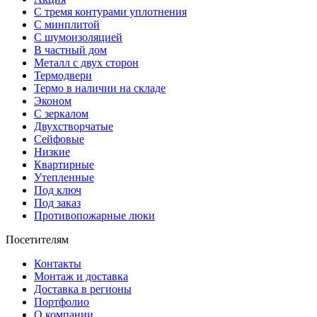
С тремя контурами уплотнения
С минплитой
С шумоизоляцией
В частный дом
Металл с двух сторон
Термодвери
Термо в наличии на складе
Эконом
С зеркалом
Двухстворчатые
Сейфовые
Низкие
Квартирные
Утепленные
Под ключ
Под заказ
Противопожарные люки
Посетителям
Контакты
Монтаж и доставка
Доставка в регионы
Портфолио
О компании