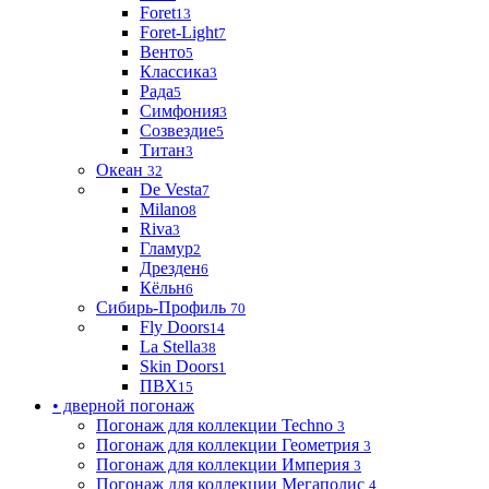
Foret
13
Foret-Light
7
Венто
5
Классика
3
Рада
5
Симфония
3
Созвездие
5
Титан
3
Океан
32
De Vesta
7
Milano
8
Riva
3
Гламур
2
Дрезден
6
Кёльн
6
Сибирь-Профиль
70
Fly Doors
14
La Stella
38
Skin Doors
1
ПВХ
15
• дверной погонаж
Погонаж для коллекции Techno
3
Погонаж для коллекции Геометрия
3
Погонаж для коллекции Империя
3
Погонаж для коллекции Мегаполис
4