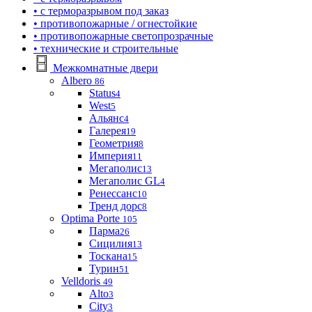
• с терморазрывом под заказ
• противопожарные / огнестойкие
• противопожарные светопрозрачные
• технические и строительные
Межкомнатные двери
Albero
86
Status
4
West
5
Альянс
4
Галерея
19
Геометрия
8
Империя
11
Мегаполис
13
Мегаполис GL
4
Ренессанс
10
Тренд дорс
8
Optima Porte
105
Парма
26
Сицилия
13
Тоскана
15
Турин
51
Velldoris
49
Alto
3
City
3