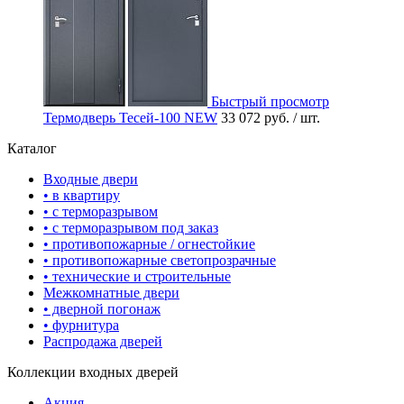
Быстрый просмотр
Термодверь Тесей-100 NEW
33 072 руб.
/ шт.
Каталог
Входные двери
• в квартиру
• с терморазрывом
• с терморазрывом под заказ
• противопожарные / огнестойкие
• противопожарные светопрозрачные
• технические и строительные
Межкомнатные двери
• дверной погонаж
• фурнитура
Распродажа дверей
Коллекции входных дверей
Акция