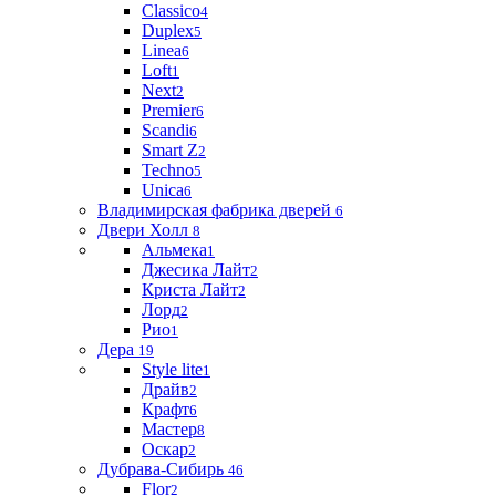
Classico
4
Duplex
5
Linea
6
Loft
1
Next
2
Premier
6
Scandi
6
Smart Z
2
Techno
5
Unica
6
Владимирская фабрика дверей
6
Двери Холл
8
Альмека
1
Джесика Лайт
2
Криста Лайт
2
Лорд
2
Рио
1
Дера
19
Style lite
1
Драйв
2
Крафт
6
Мастер
8
Оскар
2
Дубрава-Сибирь
46
Flor
2