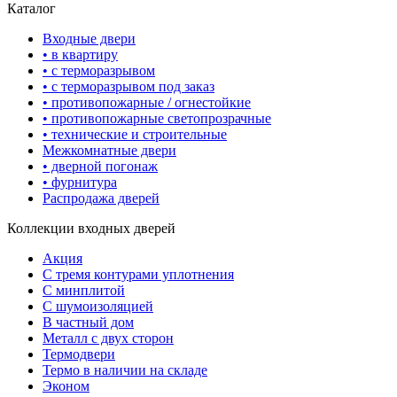
Каталог
Входные двери
• в квартиру
• с терморазрывом
• с терморазрывом под заказ
• противопожарные / огнестойкие
• противопожарные светопрозрачные
• технические и строительные
Межкомнатные двери
• дверной погонаж
• фурнитура
Распродажа дверей
Коллекции входных дверей
Акция
С тремя контурами уплотнения
С минплитой
С шумоизоляцией
В частный дом
Металл с двух сторон
Термодвери
Термо в наличии на складе
Эконом