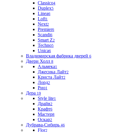
Classico
4
Duplex
5
Linea
6
Loft
1
Next
2
Premier
6
Scandi
6
Smart Z
2
Techno
5
Unica
6
Владимирская фабрика дверей
6
Двери Холл
8
Альмека
1
Джесика Лайт
2
Криста Лайт
2
Лорд
2
Рио
1
Дера
19
Style lite
1
Драйв
2
Крафт
6
Мастер
8
Оскар
2
Дубрава-Сибирь
46
Flor
2