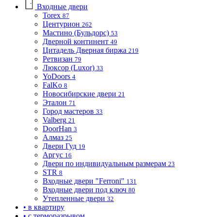
Входные двери
Torex
87
Центурион
262
Мастино (Бульдорс)
53
Дверной континент
49
Цитадель Дверная биржа
219
Ретвизан
79
Люксор (Luxor)
33
YoDoors
4
FalKo
8
Новосибирские двери
21
Эталон
71
Город мастеров
33
Valberg
21
DoorHan
3
Алмаз
25
Двери Гуд
19
Аргус
16
Двери по индивидуальным размерам
23
STR
8
Входные двери "Ferroni"
131
Входные двери под ключ
80
Утепленные двери
32
• в квартиру
• с терморазрывом