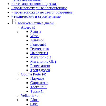
• с терморазрывом под заказ
• противопожарные / огнестойкие
• противопожарные светопрозрачные
• технические и строительные
Межкомнатные двери
Albero
86
Status
4
West
5
Альянс
4
Галерея
19
Геометрия
8
Империя
11
Мегаполис
13
Мегаполис GL
4
Ренессанс
10
Тренд дорс
8
Optima Porte
105
Парма
26
Сицилия
13
Тоскана
15
Турин
51
Velldoris
49
Alto
3
City
3