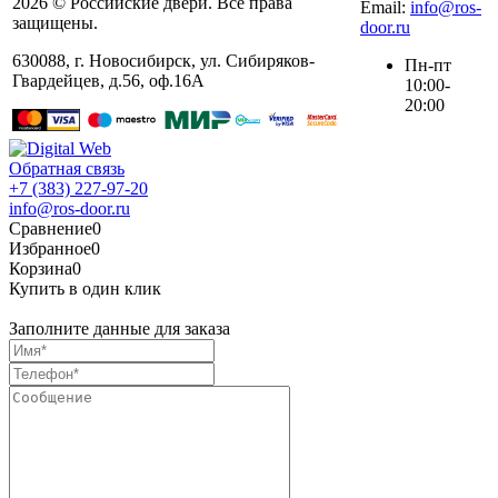
2026 © Российские двери. Все права
Email:
info@ros-
защищены.
door.ru
630088
,
г. Новосибирск
,
ул. ​Сибиряков-
Пн-пт
Гвардейцев, д.56​, оф.16А
10:00-
20:00
Обратная связь
+7 (383) 227-97-20
info@ros-door.ru
Сравнение
0
Избранное
0
Корзина
0
Купить в один клик
Заполните данные для заказа