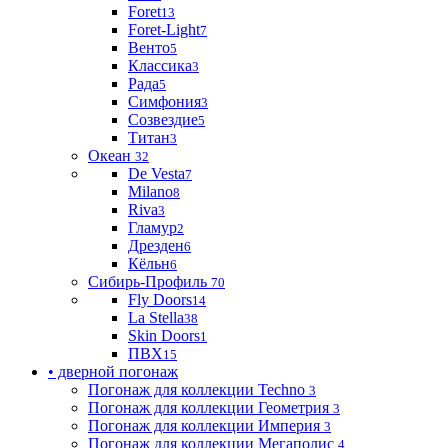
Foret
13
Foret-Light
7
Венто
5
Классика
3
Рада
5
Симфония
3
Созвездие
5
Титан
3
Океан
32
De Vesta
7
Milano
8
Riva
3
Гламур
2
Дрезден
6
Кёльн
6
Сибирь-Профиль
70
Fly Doors
14
La Stella
38
Skin Doors
1
ПВХ
15
• дверной погонаж
Погонаж для коллекции Techno
3
Погонаж для коллекции Геометрия
3
Погонаж для коллекции Империя
3
Погонаж для коллекции Мегаполис
4