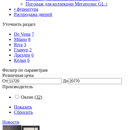
Погонаж для коллекции Мегаполис GL
3
• фурнитура
Распродажа дверей
Уточнить раздел
De Vesta
7
Milano
8
Riva
3
Гламур
2
Дрезден
6
Кёльн
6
Фильтр по параметрам
Розничная цена
От
До
Производитель
Океан
(32)
Показать
Сбросить
Новости