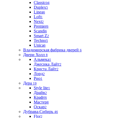
Classico
4
Duplex
5
Linea
6
Loft
1
Next
2
Premier
6
Scandi
6
Smart Z
2
Techno
5
Unica
6
Владимирская фабрика дверей
6
Двери Холл
8
Альмека
1
Джесика Лайт
2
Криста Лайт
2
Лорд
2
Рио
1
Дера
19
Style lite
1
Драйв
2
Крафт
6
Мастер
8
Оскар
2
Дубрава-Сибирь
46
Flor
2