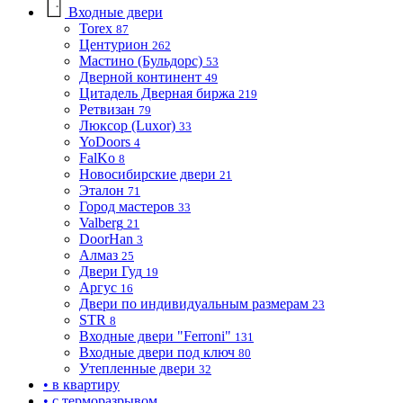
Входные двери
Torex
87
Центурион
262
Мастино (Бульдорс)
53
Дверной континент
49
Цитадель Дверная биржа
219
Ретвизан
79
Люксор (Luxor)
33
YoDoors
4
FalKo
8
Новосибирские двери
21
Эталон
71
Город мастеров
33
Valberg
21
DoorHan
3
Алмаз
25
Двери Гуд
19
Аргус
16
Двери по индивидуальным размерам
23
STR
8
Входные двери "Ferroni"
131
Входные двери под ключ
80
Утепленные двери
32
• в квартиру
• с терморазрывом