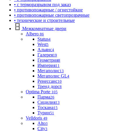
• с терморазрывом под заказ
• противопожарные / огнестойкие
• противопожарные светопрозрачные
• технические и строительные
Межкомнатные двери
Albero
86
Status
4
West
5
Альянс
4
Галерея
19
Геометрия
8
Империя
11
Мегаполис
13
Мегаполис GL
4
Ренессанс
10
Тренд дорс
8
Optima Porte
105
Парма
26
Сицилия
13
Тоскана
15
Турин
51
Velldoris
49
Alto
3
City
3