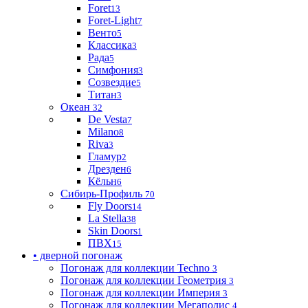
Foret
13
Foret-Light
7
Венто
5
Классика
3
Рада
5
Симфония
3
Созвездие
5
Титан
3
Океан
32
De Vesta
7
Milano
8
Riva
3
Гламур
2
Дрезден
6
Кёльн
6
Сибирь-Профиль
70
Fly Doors
14
La Stella
38
Skin Doors
1
ПВХ
15
• дверной погонаж
Погонаж для коллекции Techno
3
Погонаж для коллекции Геометрия
3
Погонаж для коллекции Империя
3
Погонаж для коллекции Мегаполис
4