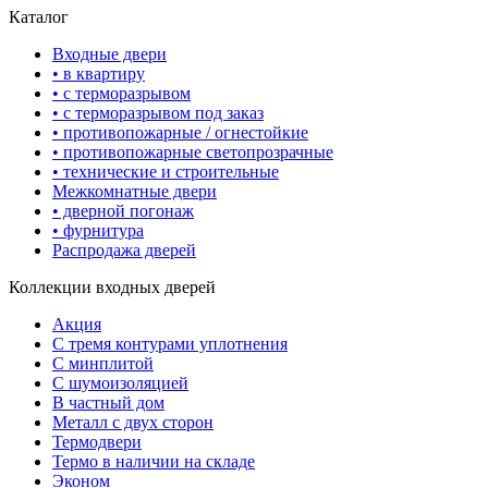
Каталог
Входные двери
• в квартиру
• с терморазрывом
• с терморазрывом под заказ
• противопожарные / огнестойкие
• противопожарные светопрозрачные
• технические и строительные
Межкомнатные двери
• дверной погонаж
• фурнитура
Распродажа дверей
Коллекции входных дверей
Акция
С тремя контурами уплотнения
С минплитой
С шумоизоляцией
В частный дом
Металл с двух сторон
Термодвери
Термо в наличии на складе
Эконом