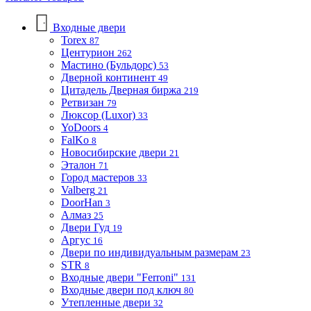
Входные двери
Torex
87
Центурион
262
Мастино (Бульдорс)
53
Дверной континент
49
Цитадель Дверная биржа
219
Ретвизан
79
Люксор (Luxor)
33
YoDoors
4
FalKo
8
Новосибирские двери
21
Эталон
71
Город мастеров
33
Valberg
21
DoorHan
3
Алмаз
25
Двери Гуд
19
Аргус
16
Двери по индивидуальным размерам
23
STR
8
Входные двери "Ferroni"
131
Входные двери под ключ
80
Утепленные двери
32