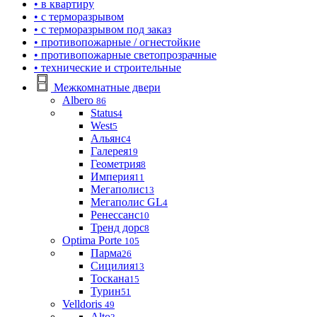
• в квартиру
• с терморазрывом
• с терморазрывом под заказ
• противопожарные / огнестойкие
• противопожарные светопрозрачные
• технические и строительные
Межкомнатные двери
Albero
86
Status
4
West
5
Альянс
4
Галерея
19
Геометрия
8
Империя
11
Мегаполис
13
Мегаполис GL
4
Ренессанс
10
Тренд дорс
8
Optima Porte
105
Парма
26
Сицилия
13
Тоскана
15
Турин
51
Velldoris
49
Alto