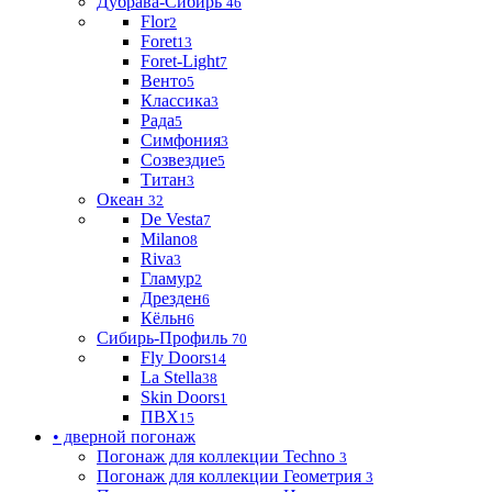
Дубрава-Сибирь
46
Flor
2
Foret
13
Foret-Light
7
Венто
5
Классика
3
Рада
5
Симфония
3
Созвездие
5
Титан
3
Океан
32
De Vesta
7
Milano
8
Riva
3
Гламур
2
Дрезден
6
Кёльн
6
Сибирь-Профиль
70
Fly Doors
14
La Stella
38
Skin Doors
1
ПВХ
15
• дверной погонаж
Погонаж для коллекции Techno
3
Погонаж для коллекции Геометрия
3