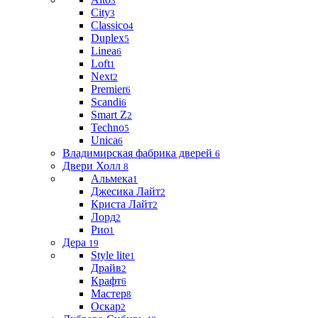
3
City
3
Classico
4
Duplex
5
Linea
6
Loft
1
Next
2
Premier
6
Scandi
6
Smart Z
2
Techno
5
Unica
6
Владимирская фабрика дверей
6
Двери Холл
8
Альмека
1
Джесика Лайт
2
Криста Лайт
2
Лорд
2
Рио
1
Дера
19
Style lite
1
Драйв
2
Крафт
6
Мастер
8
Оскар
2