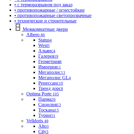
• с терморазрывом под заказ
• противопожарные / огнестойкие
• противопожарные светопрозрачные
• технические и строительные
Межкомнатные двери
Albero
86
Status
4
West
5
Альянс
4
Галерея
19
Геометрия
8
Империя
11
Мегаполис
13
Мегаполис GL
4
Ренессанс
10
Тренд дорс
8
Optima Porte
105
Парма
26
Сицилия
13
Тоскана
15
Турин
51
Velldoris
49
Alto
3
City
3