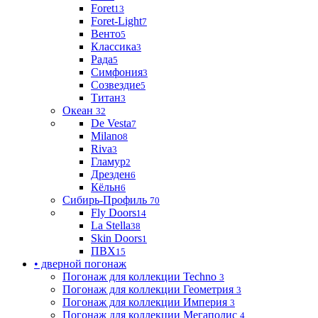
Foret
13
Foret-Light
7
Венто
5
Классика
3
Рада
5
Симфония
3
Созвездие
5
Титан
3
Океан
32
De Vesta
7
Milano
8
Riva
3
Гламур
2
Дрезден
6
Кёльн
6
Сибирь-Профиль
70
Fly Doors
14
La Stella
38
Skin Doors
1
ПВХ
15
• дверной погонаж
Погонаж для коллекции Techno
3
Погонаж для коллекции Геометрия
3
Погонаж для коллекции Империя
3
Погонаж для коллекции Мегаполис
4