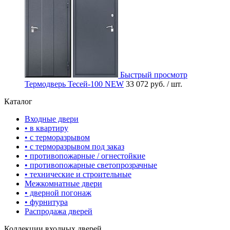
Быстрый просмотр
Термодверь Тесей-100 NEW
33 072 руб.
/ шт.
Каталог
Входные двери
• в квартиру
• с терморазрывом
• с терморазрывом под заказ
• противопожарные / огнестойкие
• противопожарные светопрозрачные
• технические и строительные
Межкомнатные двери
• дверной погонаж
• фурнитура
Распродажа дверей
Коллекции входных дверей