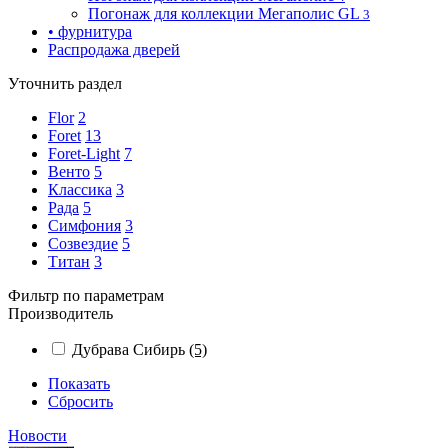
Погонаж для коллекции Мегаполис GL
3
• фурнитура
Распродажа дверей
Уточнить раздел
Flor
2
Foret
13
Foret-Light
7
Венто
5
Классика
3
Рада
5
Симфония
3
Созвездие
5
Титан
3
Фильтр по параметрам
Производитель
Дубрава Сибирь
(5)
Показать
Сбросить
Новости