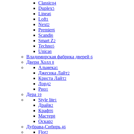
Classico
4
Duplex
5
Linea
6
Loft
1
Next
2
Premier
6
Scandi
6
Smart Z
2
Techno
5
Unica
6
Владимирская фабрика дверей
6
Двери Холл
8
Альмека
1
Джесика Лайт
2
Криста Лайт
2
Лорд
2
Рио
1
Дера
19
Style lite
1
Драйв
2
Крафт
6
Мастер
8
Оскар
2
Дубрава-Сибирь
46
Flor
2