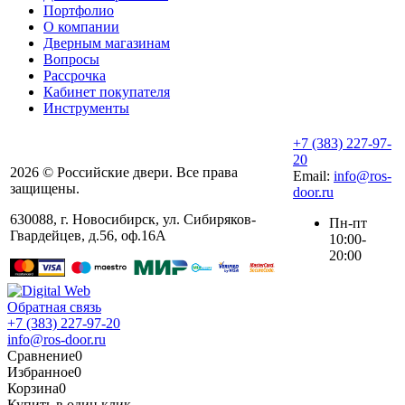
Портфолио
О компании
Дверным магазинам
Вопросы
Рассрочка
Кабинет покупателя
Инструменты
+7 (383) 227-97-
20
2026 © Российские двери. Все права
Email:
info@ros-
защищены.
door.ru
630088
,
г. Новосибирск
,
ул. ​Сибиряков-
Пн-пт
Гвардейцев, д.56​, оф.16А
10:00-
20:00
Обратная связь
+7 (383) 227-97-20
info@ros-door.ru
Сравнение
0
Избранное
0
Корзина
0
Купить в один клик