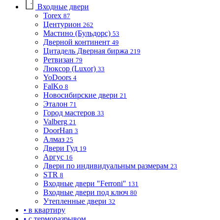
Входные двери
Torex
87
Центурион
262
Мастино (Бульдорс)
53
Дверной континент
49
Цитадель Дверная биржа
219
Ретвизан
79
Люксор (Luxor)
33
YoDoors
4
FalKo
8
Новосибирские двери
21
Эталон
71
Город мастеров
33
Valberg
21
DoorHan
3
Алмаз
25
Двери Гуд
19
Аргус
16
Двери по индивидуальным размерам
23
STR
8
Входные двери "Ferroni"
131
Входные двери под ключ
80
Утепленные двери
32
• в квартиру
• с терморазрывом