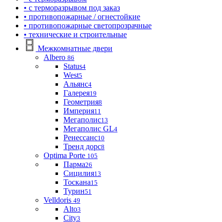
• с терморазрывом под заказ
• противопожарные / огнестойкие
• противопожарные светопрозрачные
• технические и строительные
Межкомнатные двери
Albero
86
Status
4
West
5
Альянс
4
Галерея
19
Геометрия
8
Империя
11
Мегаполис
13
Мегаполис GL
4
Ренессанс
10
Тренд дорс
8
Optima Porte
105
Парма
26
Сицилия
13
Тоскана
15
Турин
51
Velldoris
49
Alto
3
City
3