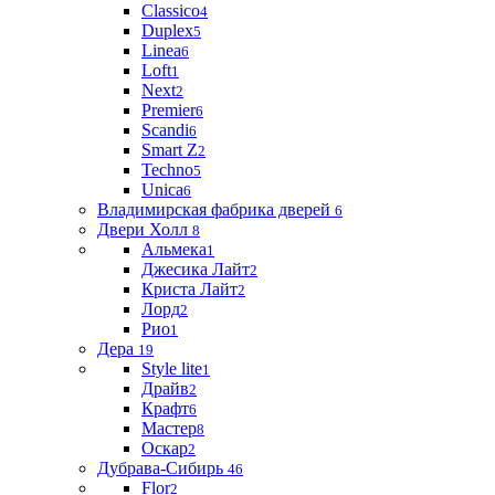
Classico
4
Duplex
5
Linea
6
Loft
1
Next
2
Premier
6
Scandi
6
Smart Z
2
Techno
5
Unica
6
Владимирская фабрика дверей
6
Двери Холл
8
Альмека
1
Джесика Лайт
2
Криста Лайт
2
Лорд
2
Рио
1
Дера
19
Style lite
1
Драйв
2
Крафт
6
Мастер
8
Оскар
2
Дубрава-Сибирь
46
Flor
2