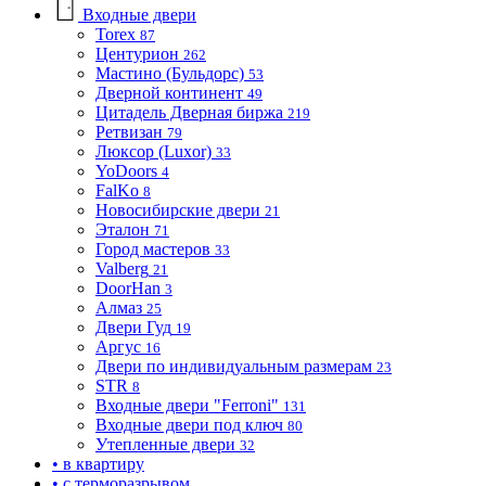
Входные двери
Torex
87
Центурион
262
Мастино (Бульдорс)
53
Дверной континент
49
Цитадель Дверная биржа
219
Ретвизан
79
Люксор (Luxor)
33
YoDoors
4
FalKo
8
Новосибирские двери
21
Эталон
71
Город мастеров
33
Valberg
21
DoorHan
3
Алмаз
25
Двери Гуд
19
Аргус
16
Двери по индивидуальным размерам
23
STR
8
Входные двери "Ferroni"
131
Входные двери под ключ
80
Утепленные двери
32
• в квартиру
• с терморазрывом