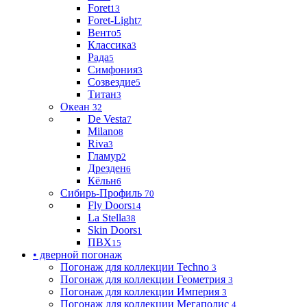
Foret
13
Foret-Light
7
Венто
5
Классика
3
Рада
5
Симфония
3
Созвездие
5
Титан
3
Океан
32
De Vesta
7
Milano
8
Riva
3
Гламур
2
Дрезден
6
Кёльн
6
Сибирь-Профиль
70
Fly Doors
14
La Stella
38
Skin Doors
1
ПВХ
15
• дверной погонаж
Погонаж для коллекции Techno
3
Погонаж для коллекции Геометрия
3
Погонаж для коллекции Империя
3
Погонаж для коллекции Мегаполис
4