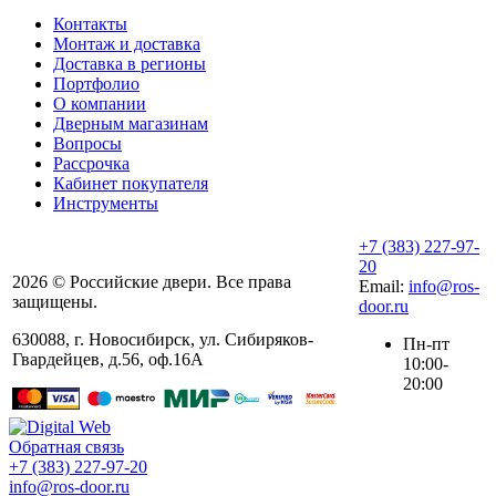
Контакты
Монтаж и доставка
Доставка в регионы
Портфолио
О компании
Дверным магазинам
Вопросы
Рассрочка
Кабинет покупателя
Инструменты
+7 (383) 227-97-
20
2026 © Российские двери. Все права
Email:
info@ros-
защищены.
door.ru
630088
,
г. Новосибирск
,
ул. ​Сибиряков-
Пн-пт
Гвардейцев, д.56​, оф.16А
10:00-
20:00
Обратная связь
+7 (383) 227-97-20
info@ros-door.ru