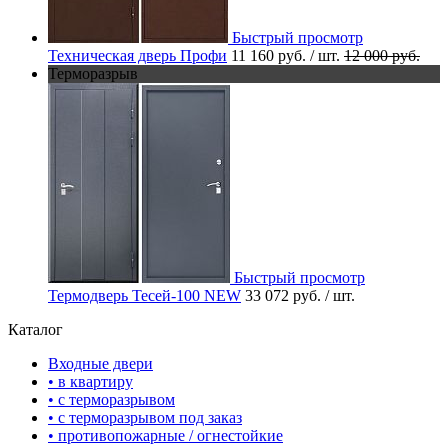
Быстрый просмотр
Техническая дверь Профи
11 160 руб.
/ шт.
12 000 руб.
Терморазрыв
Быстрый просмотр
Термодверь Тесей-100 NEW
33 072 руб.
/ шт.
Каталог
Входные двери
• в квартиру
• с терморазрывом
• с терморазрывом под заказ
• противопожарные / огнестойкие