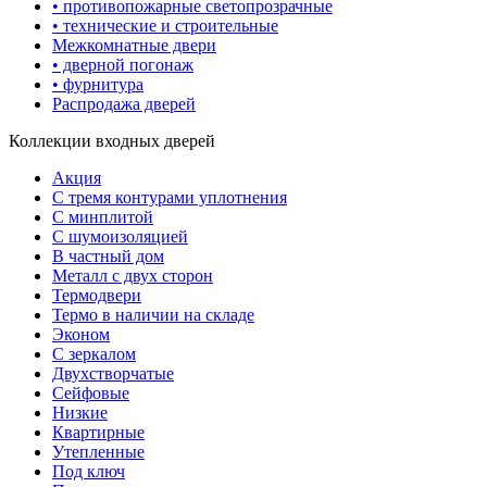
• противопожарные светопрозрачные
• технические и строительные
Межкомнатные двери
• дверной погонаж
• фурнитура
Распродажа дверей
Коллекции входных дверей
Акция
С тремя контурами уплотнения
С минплитой
С шумоизоляцией
В частный дом
Металл с двух сторон
Термодвери
Термо в наличии на складе
Эконом
С зеркалом
Двухстворчатые
Сейфовые
Низкие
Квартирные
Утепленные
Под ключ