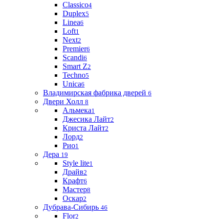
Classico
4
Duplex
5
Linea
6
Loft
1
Next
2
Premier
6
Scandi
6
Smart Z
2
Techno
5
Unica
6
Владимирская фабрика дверей
6
Двери Холл
8
Альмека
1
Джесика Лайт
2
Криста Лайт
2
Лорд
2
Рио
1
Дера
19
Style lite
1
Драйв
2
Крафт
6
Мастер
8
Оскар
2
Дубрава-Сибирь
46
Flor
2