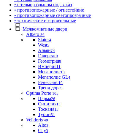
• с терморазрывом под заказ
• противопожарные / огнестойкие
• противопожарные светопрозрачные
• технические и строительные
Межкомнатные двери
Albero
86
Status
4
West
5
Альянс
4
Галерея
19
Геометрия
8
Империя
11
Мегаполис
13
Мегаполис GL
4
Ренессанс
10
Тренд дорс
8
Optima Porte
105
Парма
26
Сицилия
13
Тоскана
15
Турин
51
Velldoris
49
Alto
3
City
3