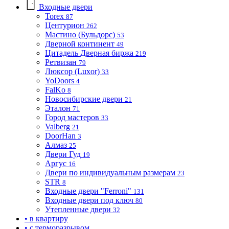
Входные двери
Torex
87
Центурион
262
Мастино (Бульдорс)
53
Дверной континент
49
Цитадель Дверная биржа
219
Ретвизан
79
Люксор (Luxor)
33
YoDoors
4
FalKo
8
Новосибирские двери
21
Эталон
71
Город мастеров
33
Valberg
21
DoorHan
3
Алмаз
25
Двери Гуд
19
Аргус
16
Двери по индивидуальным размерам
23
STR
8
Входные двери "Ferroni"
131
Входные двери под ключ
80
Утепленные двери
32
• в квартиру
• с терморазрывом