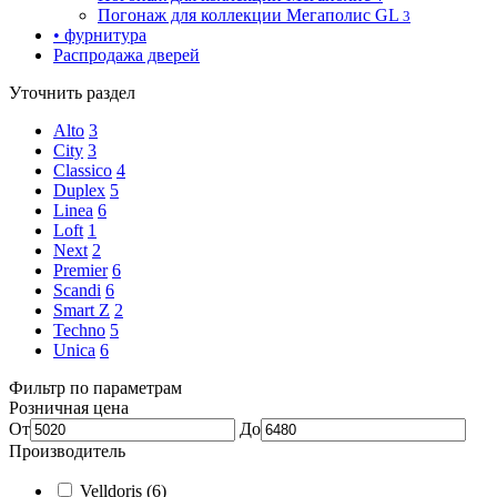
Погонаж для коллекции Мегаполис GL
3
• фурнитура
Распродажа дверей
Уточнить раздел
Alto
3
City
3
Classico
4
Duplex
5
Linea
6
Loft
1
Next
2
Premier
6
Scandi
6
Smart Z
2
Techno
5
Unica
6
Фильтр по параметрам
Розничная цена
От
До
Производитель
Velldoris
(6)