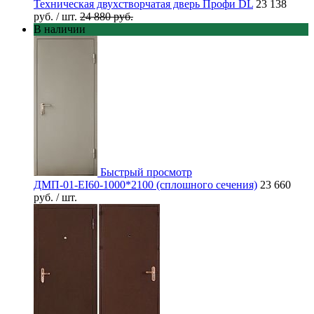
Техническая двухстворчатая дверь Профи DL
23 138
руб.
/ шт.
24 880 руб.
В наличии
Быстрый просмотр
ДМП-01-EI60-1000*2100 (сплошного сечения)
23 660
руб.
/ шт.