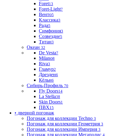
Foret
13
Foret-Light
7
Венто
5
Классика
3
Рада
5
Симфония
3
Созвездие
5
Титан
3
Океан
32
De Vesta
7
Milano
8
Riva
3
Гламур
2
Дрезден
6
Кёльн
6
Сибирь-Профиль
70
Fly Doors
14
La Stella
38
Skin Doors
1
ПВХ
15
• дверной погонаж
Погонаж для коллекции Techno
3
Погонаж для коллекции Геометрия
3
Погонаж для коллекции Империя
3
Погонаж для коллекции Мегаполис
4