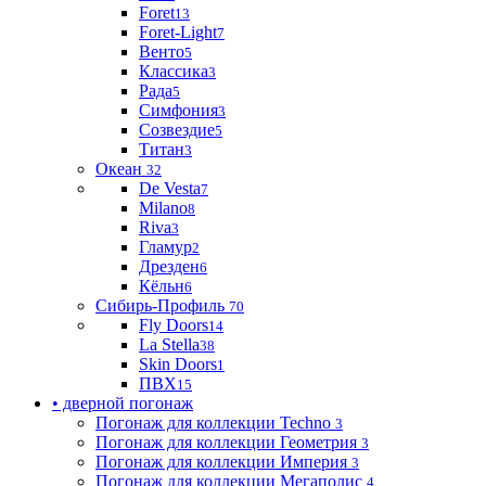
Foret
13
Foret-Light
7
Венто
5
Классика
3
Рада
5
Симфония
3
Созвездие
5
Титан
3
Океан
32
De Vesta
7
Milano
8
Riva
3
Гламур
2
Дрезден
6
Кёльн
6
Сибирь-Профиль
70
Fly Doors
14
La Stella
38
Skin Doors
1
ПВХ
15
• дверной погонаж
Погонаж для коллекции Techno
3
Погонаж для коллекции Геометрия
3
Погонаж для коллекции Империя
3
Погонаж для коллекции Мегаполис
4