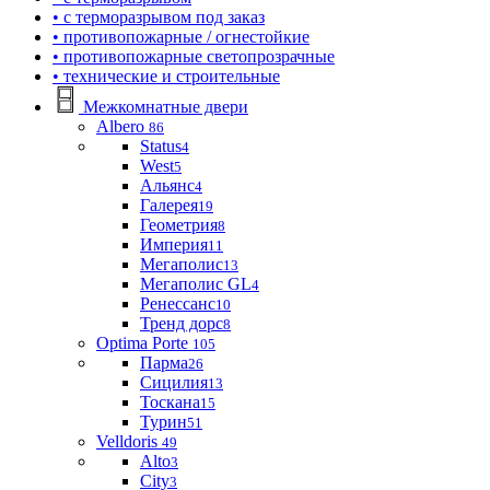
• с терморазрывом под заказ
• противопожарные / огнестойкие
• противопожарные светопрозрачные
• технические и строительные
Межкомнатные двери
Albero
86
Status
4
West
5
Альянс
4
Галерея
19
Геометрия
8
Империя
11
Мегаполис
13
Мегаполис GL
4
Ренессанс
10
Тренд дорс
8
Optima Porte
105
Парма
26
Сицилия
13
Тоскана
15
Турин
51
Velldoris
49
Alto
3
City
3