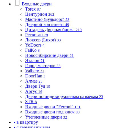
Входные двери
Torex
87
Центурион
262
Мастино (Бульдорс)
53
Дверной континент
49
Цитадель Дверная биржа
219
Ретвизан
79
Люксор (Luxor)
33
YoDoors
4
FalKo
8
Новосибирские двери
21
Эталон
71
Город мастеров
33
Valberg
21
DoorHan
3
Алмаз
25
Двери Гуд
19
Аргус
16
Двери по индивидуальным размерам
23
STR
8
Входные двери "Ferroni"
131
Входные двери под ключ
80
Утепленные двери
32
• в квартиру
• с терморазрывом