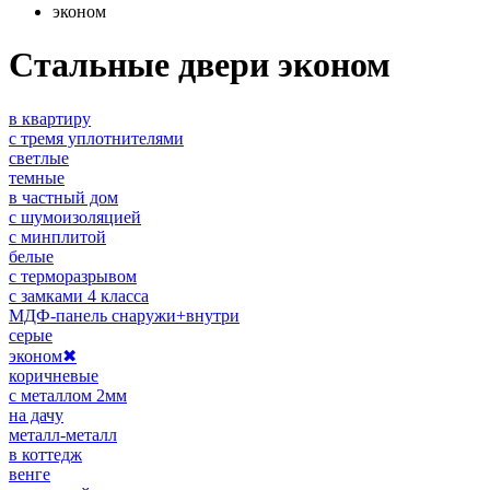
эконом
Стальные двери эконом
в квартиру
с тремя уплотнителями
светлые
темные
в частный дом
с шумоизоляцией
с минплитой
белые
с терморазрывом
с замками 4 класса
МДФ-панель снаружи+внутри
серые
эконом
✖
коричневые
с металлом 2мм
на дачу
металл-металл
в коттедж
венге