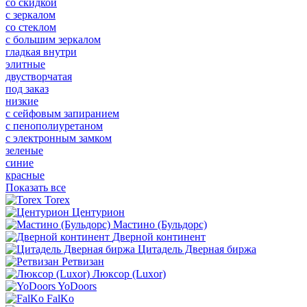
со скидкой
с зеркалом
со стеклом
с большим зеркалом
гладкая внутри
элитные
двустворчатая
под заказ
низкие
с сейфовым запиранием
с пенополиуретаном
с электронным замком
зеленые
синие
красные
Показать все
Torex
Центурион
Мастино (Бульдорс)
Дверной континент
Цитадель Дверная биржа
Ретвизан
Люксор (Luxor)
YoDoors
FalKo