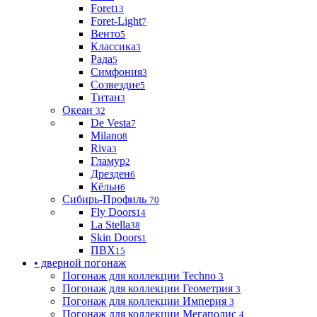
Foret
13
Foret-Light
7
Венто
5
Классика
3
Рада
5
Симфония
3
Созвездие
5
Титан
3
Океан
32
De Vesta
7
Milano
8
Riva
3
Гламур
2
Дрезден
6
Кёльн
6
Сибирь-Профиль
70
Fly Doors
14
La Stella
38
Skin Doors
1
ПВХ
15
• дверной погонаж
Погонаж для коллекции Techno
3
Погонаж для коллекции Геометрия
3
Погонаж для коллекции Империя
3
Погонаж для коллекции Мегаполис
4