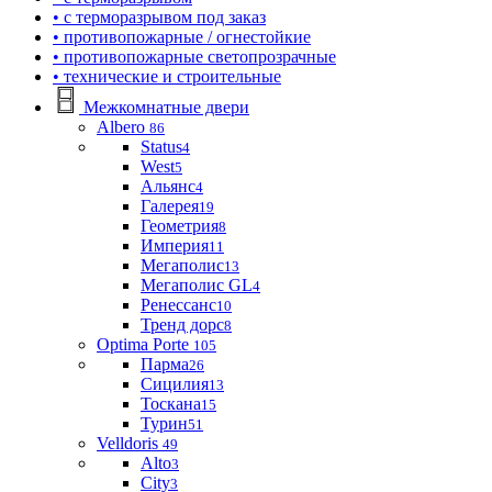
• с терморазрывом под заказ
• противопожарные / огнестойкие
• противопожарные светопрозрачные
• технические и строительные
Межкомнатные двери
Albero
86
Status
4
West
5
Альянс
4
Галерея
19
Геометрия
8
Империя
11
Мегаполис
13
Мегаполис GL
4
Ренессанс
10
Тренд дорс
8
Optima Porte
105
Парма
26
Сицилия
13
Тоскана
15
Турин
51
Velldoris
49
Alto
3
City
3