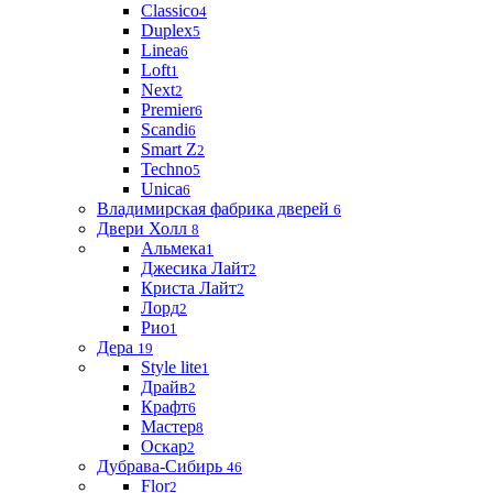
Classico
4
Duplex
5
Linea
6
Loft
1
Next
2
Premier
6
Scandi
6
Smart Z
2
Techno
5
Unica
6
Владимирская фабрика дверей
6
Двери Холл
8
Альмека
1
Джесика Лайт
2
Криста Лайт
2
Лорд
2
Рио
1
Дера
19
Style lite
1
Драйв
2
Крафт
6
Мастер
8
Оскар
2
Дубрава-Сибирь
46
Flor
2