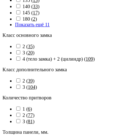
135
(13)
140
(33)
145
(17)
180
(2)
Показать ещё 11
Класс основного замка
2
(35)
3
(20)
4 (тело замка) + 2 (цилиндр)
(109)
Класс дополнительного замка
2
(39)
3
(104)
Количество притворов
1
(6)
2
(77)
3
(81)
Толщина панели, мм.