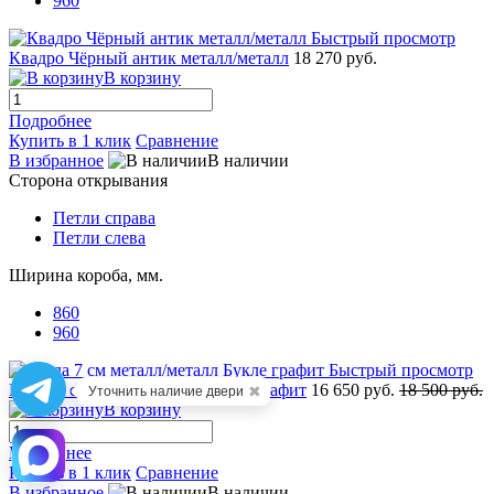
960
Быстрый просмотр
Квадро Чёрный антик металл/металл
18 270 руб.
В корзину
Подробнее
Купить в 1 клик
Сравнение
В избранное
В наличии
Сторона открывания
Петли справа
Петли слева
Ширина короба, мм.
860
960
Быстрый просмотр
Гарда 7 см металл/металл Букле графит
16 650 руб.
18 500 руб.
✖
Уточнить наличие двери
В корзину
Подробнее
Купить в 1 клик
Сравнение
В избранное
В наличии