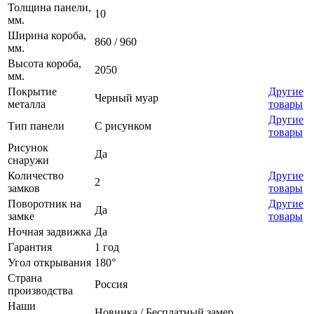
Толщина панели,
10
мм.
Ширина короба,
860 / 960
мм.
Высота короба,
2050
мм.
Покрытие
Другие
Черный муар
металла
товары
Другие
Тип панели
С рисунком
товары
Рисунок
Да
снаружи
Количество
Другие
2
замков
товары
Поворотник на
Другие
Да
замке
товары
Ночная задвижка
Да
Гарантия
1 год
Угол открывания
180°
Страна
Россия
производства
Наши
Новинка / Бесплатный замер