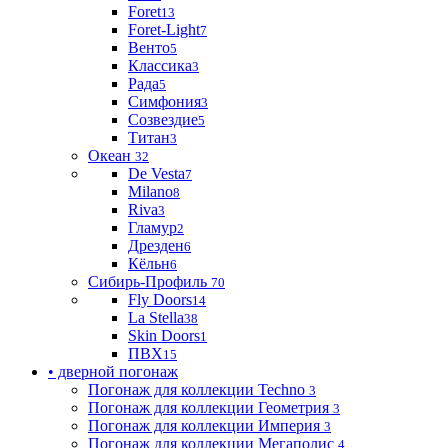
Foret
13
Foret-Light
7
Венто
5
Классика
3
Рада
5
Симфония
3
Созвездие
5
Титан
3
Океан
32
De Vesta
7
Milano
8
Riva
3
Гламур
2
Дрезден
6
Кёльн
6
Сибирь-Профиль
70
Fly Doors
14
La Stella
38
Skin Doors
1
ПВХ
15
• дверной погонаж
Погонаж для коллекции Techno
3
Погонаж для коллекции Геометрия
3
Погонаж для коллекции Империя
3
Погонаж для коллекции Мегаполис
4