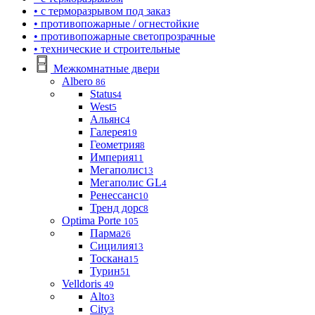
• с терморазрывом под заказ
• противопожарные / огнестойкие
• противопожарные светопрозрачные
• технические и строительные
Межкомнатные двери
Albero
86
Status
4
West
5
Альянс
4
Галерея
19
Геометрия
8
Империя
11
Мегаполис
13
Мегаполис GL
4
Ренессанс
10
Тренд дорс
8
Optima Porte
105
Парма
26
Сицилия
13
Тоскана
15
Турин
51
Velldoris
49
Alto
3
City
3