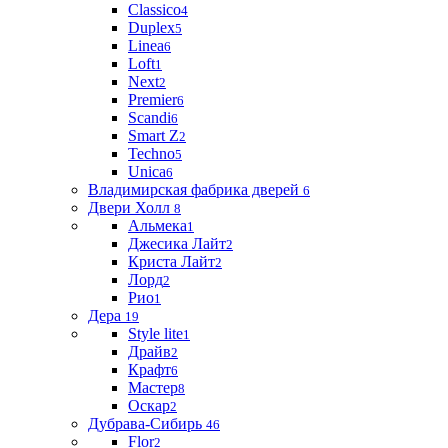
Classico
4
Duplex
5
Linea
6
Loft
1
Next
2
Premier
6
Scandi
6
Smart Z
2
Techno
5
Unica
6
Владимирская фабрика дверей
6
Двери Холл
8
Альмека
1
Джесика Лайт
2
Криста Лайт
2
Лорд
2
Рио
1
Дера
19
Style lite
1
Драйв
2
Крафт
6
Мастер
8
Оскар
2
Дубрава-Сибирь
46
Flor
2