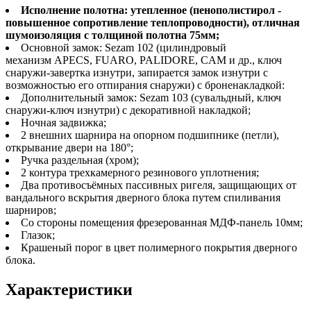
Исполнение полотна: утепленное (пенополистирол -
повышенное сопротивление теплопроводности), отличная
шумоизоляция с толщиной полотна 75мм;
Основной замок: Sezam 102 (цилиндровый
механизм APECS, FUARO, PALIDORE, CAM и др., ключ
снаружи-завертка изнутри, запирается замок изнутри с
возможностью его отпирания снаружи) с броненакладкой:
Дополнительный замок: Sezam 103 (сувальдный, ключ
снаружи-ключ изнутри) с декоративной накладкой;
Ночная задвижка;
2 внешних шарнира на опорном подшипнике (петли),
открывание двери на 180°;
Ручка раздельная (хром);
2 контура трехкамерного резинового уплотнения;
Два противосъёмных пассивных ригеля, защищающих от
вандального вскрытия дверного блока путем спиливания
шарниров;
Со стороны помещения фрезерованная МДФ-панель 10мм;
Глазок;
Крашеный порог в цвет полимерного покрытия дверного
блока.
Характеристики