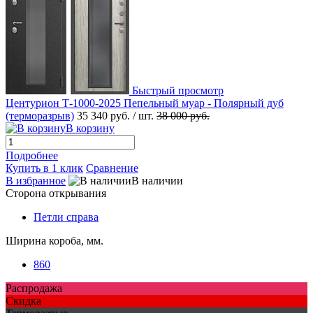
Быстрый просмотр
Центурион Т-1000-2025 Пепельный муар - Полярный дуб
(терморазрыв)
35 340 руб.
/ шт.
38 000 руб.
В корзину
Подробнее
Купить в 1 клик
Сравнение
В избранное
В наличии
Сторона открывания
Петли справа
Ширина короба, мм.
860
Распродажа
Скидка