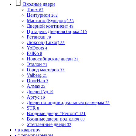
Входные двери
Torex
87
Центурион
262
Мастино (Бульдорс)
53
Дверной континент
49
Цитадель Дверная биржа
219
Ретвизан
79
Люксор (Luxor)
33
YoDoors
4
FalKo
8
Новосибирские двери
21
Эталон
71
Город мастеров
33
Valberg
21
DoorHan
3
Алмаз
25
Двери Гуд
19
Аргус
16
Двери по индивидуальным размерам
23
STR
8
Входные двери "Ferroni"
131
Входные двери под ключ
80
Утепленные двери
32
• в квартиру
• с терморазрывом