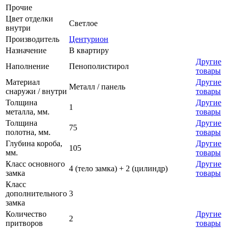
Прочие
Цвет отделки
Светлое
внутри
Производитель
Центурион
Назначение
В квартиру
Другие
Наполнение
Пенополистирол
товары
Материал
Другие
Металл / панель
снаружи / внутри
товары
Толщина
Другие
1
металла, мм.
товары
Толщина
Другие
75
полотна, мм.
товары
Глубина короба,
Другие
105
мм.
товары
Класс основного
Другие
4 (тело замка) + 2 (цилиндр)
замка
товары
Класс
дополнительного
3
замка
Количество
Другие
2
притворов
товары