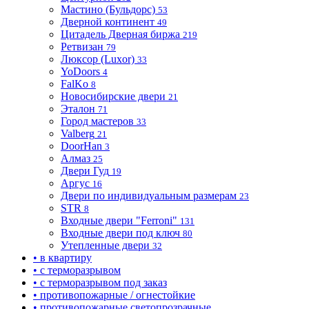
Мастино (Бульдорс)
53
Дверной континент
49
Цитадель Дверная биржа
219
Ретвизан
79
Люксор (Luxor)
33
YoDoors
4
FalKo
8
Новосибирские двери
21
Эталон
71
Город мастеров
33
Valberg
21
DoorHan
3
Алмаз
25
Двери Гуд
19
Аргус
16
Двери по индивидуальным размерам
23
STR
8
Входные двери "Ferroni"
131
Входные двери под ключ
80
Утепленные двери
32
• в квартиру
• с терморазрывом
• с терморазрывом под заказ
• противопожарные / огнестойкие
• противопожарные светопрозрачные