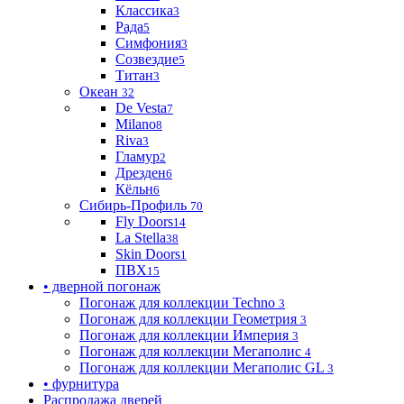
Классика
3
Рада
5
Симфония
3
Созвездие
5
Титан
3
Океан
32
De Vesta
7
Milano
8
Riva
3
Гламур
2
Дрезден
6
Кёльн
6
Сибирь-Профиль
70
Fly Doors
14
La Stella
38
Skin Doors
1
ПВХ
15
• дверной погонаж
Погонаж для коллекции Techno
3
Погонаж для коллекции Геометрия
3
Погонаж для коллекции Империя
3
Погонаж для коллекции Мегаполис
4
Погонаж для коллекции Мегаполис GL
3
• фурнитура
Распродажа дверей