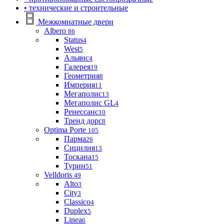
• технические и строительные
Межкомнатные двери
Albero
86
Status
4
West
5
Альянс
4
Галерея
19
Геометрия
8
Империя
11
Мегаполис
13
Мегаполис GL
4
Ренессанс
10
Тренд дорс
8
Optima Porte
105
Парма
26
Сицилия
13
Тоскана
15
Турин
51
Velldoris
49
Alto
3
City
3
Classico
4
Duplex
5
Linea
6