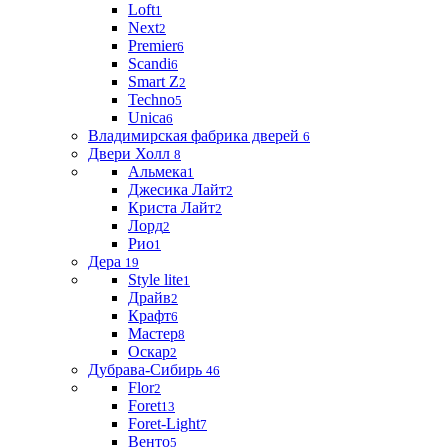
Loft
1
Next
2
Premier
6
Scandi
6
Smart Z
2
Techno
5
Unica
6
Владимирская фабрика дверей
6
Двери Холл
8
Альмека
1
Джесика Лайт
2
Криста Лайт
2
Лорд
2
Рио
1
Дера
19
Style lite
1
Драйв
2
Крафт
6
Мастер
8
Оскар
2
Дубрава-Сибирь
46
Flor
2
Foret
13
Foret-Light
7
Венто
5