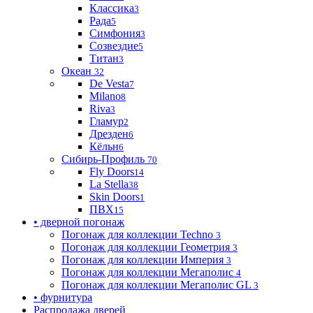
Классика
3
Рада
5
Симфония
3
Созвездие
5
Титан
3
Океан
32
De Vesta
7
Milano
8
Riva
3
Гламур
2
Дрезден
6
Кёльн
6
Сибирь-Профиль
70
Fly Doors
14
La Stella
38
Skin Doors
1
ПВХ
15
• дверной погонаж
Погонаж для коллекции Techno
3
Погонаж для коллекции Геометрия
3
Погонаж для коллекции Империя
3
Погонаж для коллекции Мегаполис
4
Погонаж для коллекции Мегаполис GL
3
• фурнитура
Распродажа дверей