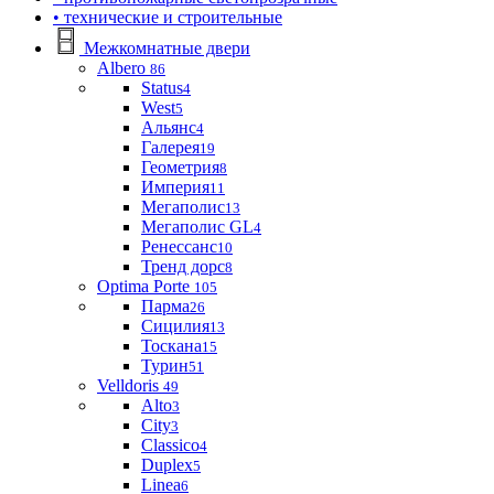
• технические и строительные
Межкомнатные двери
Albero
86
Status
4
West
5
Альянс
4
Галерея
19
Геометрия
8
Империя
11
Мегаполис
13
Мегаполис GL
4
Ренессанс
10
Тренд дорс
8
Optima Porte
105
Парма
26
Сицилия
13
Тоскана
15
Турин
51
Velldoris
49
Alto
3
City
3
Classico
4
Duplex
5
Linea
6