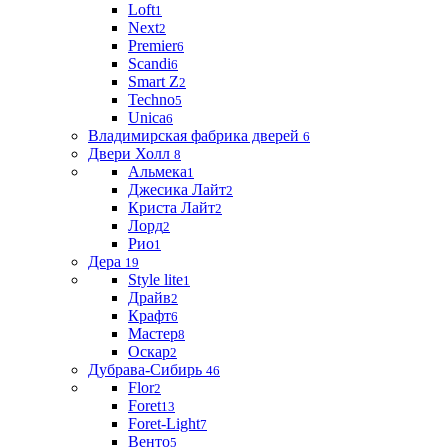
Loft
1
Next
2
Premier
6
Scandi
6
Smart Z
2
Techno
5
Unica
6
Владимирская фабрика дверей
6
Двери Холл
8
Альмека
1
Джесика Лайт
2
Криста Лайт
2
Лорд
2
Рио
1
Дера
19
Style lite
1
Драйв
2
Крафт
6
Мастер
8
Оскар
2
Дубрава-Сибирь
46
Flor
2
Foret
13
Foret-Light
7
Венто
5