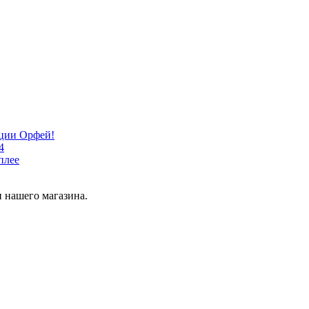
кции Орфей!
4
плее
 нашего магазина.