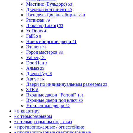
Мастино (Бульдорс)
53
Дверной континент
49
Цитадель Дверная биржа
219
Ретвизан
79
Люксор (Luxor)
33
YoDoors
4
FalKo
8
Новосибирские двери
21
Эталон
71
Город мастеров
33
Valberg
21
DoorHan
3
Алмаз
25
Двери Гуд
19
Аргус
16
Двери по индивидуальным размерам
23
STR
8
Входные двери "Ferroni"
131
Входные двери под ключ
80
Утепленные двери
32
• в квартиру
• с терморазрывом
• с терморазрывом под заказ
• противопожарные / огнестойкие
• противопожарные светопрозрачные