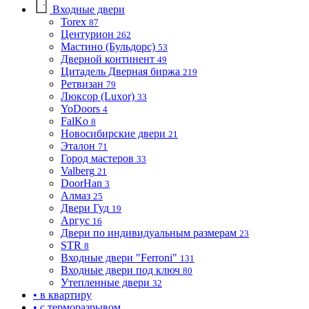
Входные двери
Torex
87
Центурион
262
Мастино (Бульдорс)
53
Дверной континент
49
Цитадель Дверная биржа
219
Ретвизан
79
Люксор (Luxor)
33
YoDoors
4
FalKo
8
Новосибирские двери
21
Эталон
71
Город мастеров
33
Valberg
21
DoorHan
3
Алмаз
25
Двери Гуд
19
Аргус
16
Двери по индивидуальным размерам
23
STR
8
Входные двери "Ferroni"
131
Входные двери под ключ
80
Утепленные двери
32
• в квартиру
• с терморазрывом