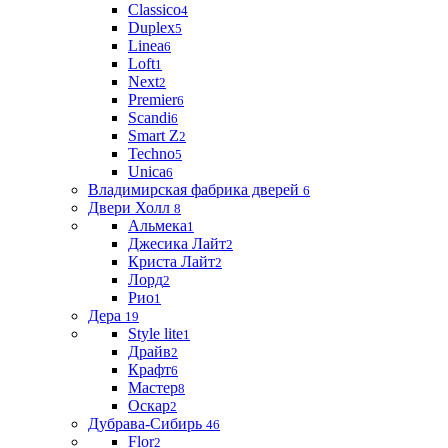
Classico
4
Duplex
5
Linea
6
Loft
1
Next
2
Premier
6
Scandi
6
Smart Z
2
Techno
5
Unica
6
Владимирская фабрика дверей
6
Двери Холл
8
Альмека
1
Джесика Лайт
2
Криста Лайт
2
Лорд
2
Рио
1
Дера
19
Style lite
1
Драйв
2
Крафт
6
Мастер
8
Оскар
2
Дубрава-Сибирь
46
Flor
2