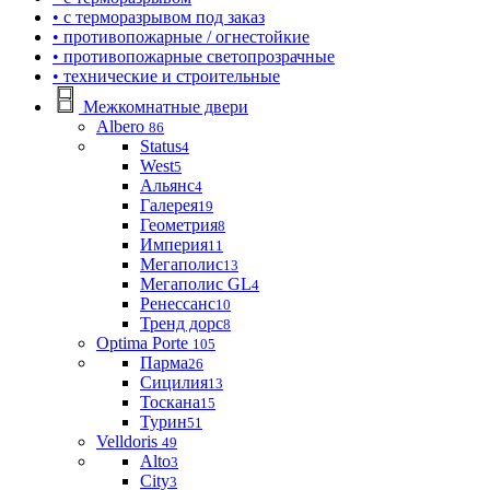
• с терморазрывом под заказ
• противопожарные / огнестойкие
• противопожарные светопрозрачные
• технические и строительные
Межкомнатные двери
Albero
86
Status
4
West
5
Альянс
4
Галерея
19
Геометрия
8
Империя
11
Мегаполис
13
Мегаполис GL
4
Ренессанс
10
Тренд дорс
8
Optima Porte
105
Парма
26
Сицилия
13
Тоскана
15
Турин
51
Velldoris
49
Alto
3
City
3