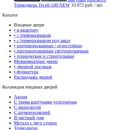
Термодверь Тесей-100 NEW
33 072 руб.
/ шт.
Каталог
Входные двери
• в квартиру
• с терморазрывом
• с терморазрывом под заказ
• противопожарные / огнестойкие
• противопожарные светопрозрачные
• технические и строительные
Межкомнатные двери
• дверной погонаж
• фурнитура
Распродажа дверей
Коллекции входных дверей
Акция
С тремя контурами уплотнения
С минплитой
С шумоизоляцией
В частный дом
Металл с двух сторон
Термодвери