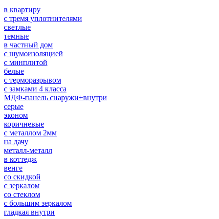
в квартиру
с тремя уплотнителями
светлые
темные
в частный дом
с шумоизоляцией
с минплитой
белые
с терморазрывом
с замками 4 класса
МДФ-панель снаружи+внутри
серые
эконом
коричневые
с металлом 2мм
на дачу
металл-металл
в коттедж
венге
со скидкой
с зеркалом
со стеклом
с большим зеркалом
гладкая внутри