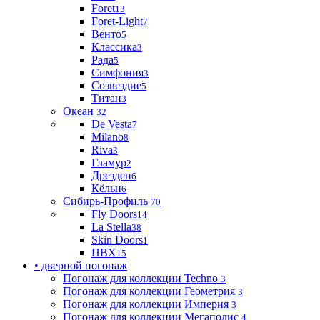
Foret
13
Foret-Light
7
Венто
5
Классика
3
Рада
5
Симфония
3
Созвездие
5
Титан
3
Океан
32
De Vesta
7
Milano
8
Riva
3
Гламур
2
Дрезден
6
Кёльн
6
Сибирь-Профиль
70
Fly Doors
14
La Stella
38
Skin Doors
1
ПВХ
15
• дверной погонаж
Погонаж для коллекции Techno
3
Погонаж для коллекции Геометрия
3
Погонаж для коллекции Империя
3
Погонаж для коллекции Мегаполис
4