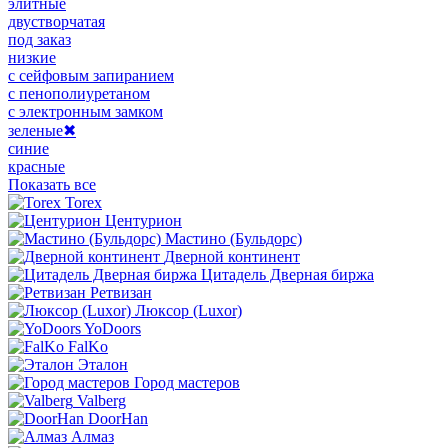
элитные
двустворчатая
под заказ
низкие
с сейфовым запиранием
с пенополиуретаном
с электронным замком
зеленые
✖
синие
красные
Показать все
Torex
Центурион
Мастино (Бульдорс)
Дверной континент
Цитадель Дверная биржа
Ретвизан
Люксор (Luxor)
YoDoors
FalKo
Эталон
Город мастеров
Valberg
DoorHan
Алмаз