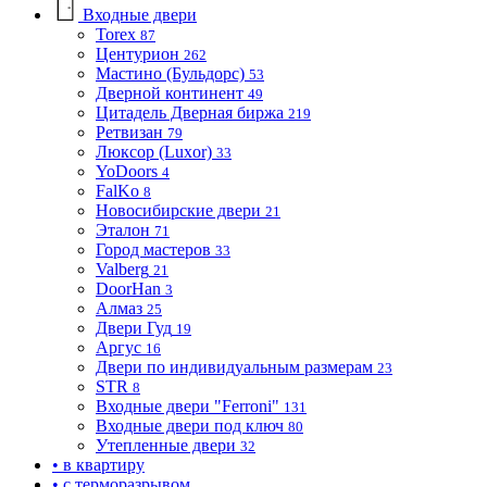
Входные двери
Torex
87
Центурион
262
Мастино (Бульдорс)
53
Дверной континент
49
Цитадель Дверная биржа
219
Ретвизан
79
Люксор (Luxor)
33
YoDoors
4
FalKo
8
Новосибирские двери
21
Эталон
71
Город мастеров
33
Valberg
21
DoorHan
3
Алмаз
25
Двери Гуд
19
Аргус
16
Двери по индивидуальным размерам
23
STR
8
Входные двери "Ferroni"
131
Входные двери под ключ
80
Утепленные двери
32
• в квартиру
• с терморазрывом