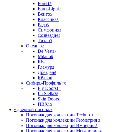
Foret
13
Foret-Light
7
Венто
5
Классика
3
Рада
5
Симфония
3
Созвездие
5
Титан
3
Океан
32
De Vesta
7
Milano
8
Riva
3
Гламур
2
Дрезден
6
Кёльн
6
Сибирь-Профиль
70
Fly Doors
14
La Stella
38
Skin Doors
1
ПВХ
15
• дверной погонаж
Погонаж для коллекции Techno
3
Погонаж для коллекции Геометрия
3
Погонаж для коллекции Империя
3
Погонаж для коллекции Мегаполис
4