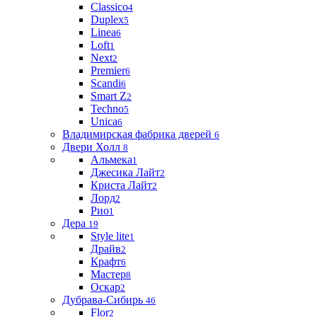
Classico
4
Duplex
5
Linea
6
Loft
1
Next
2
Premier
6
Scandi
6
Smart Z
2
Techno
5
Unica
6
Владимирская фабрика дверей
6
Двери Холл
8
Альмека
1
Джесика Лайт
2
Криста Лайт
2
Лорд
2
Рио
1
Дера
19
Style lite
1
Драйв
2
Крафт
6
Мастер
8
Оскар
2
Дубрава-Сибирь
46
Flor
2