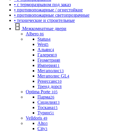
• с терморазрывом под заказ
• противопожарные / огнестойкие
• противопожарные светопрозрачные
• технические и строительные
Межкомнатные двери
Albero
86
Status
4
West
5
Альянс
4
Галерея
19
Геометрия
8
Империя
11
Мегаполис
13
Мегаполис GL
4
Ренессанс
10
Тренд дорс
8
Optima Porte
105
Парма
26
Сицилия
13
Тоскана
15
Турин
51
Velldoris
49
Alto
3
City
3