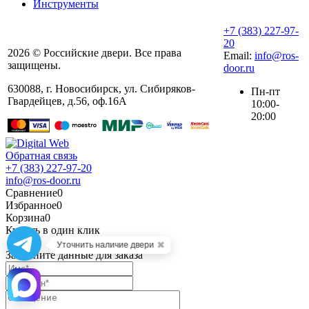
Инструменты
+7 (383) 227-97-
20
2026 © Российские двери. Все права
Email:
info@ros-
защищены.
door.ru
630088
,
г. Новосибирск
,
ул. ​Сибиряков-
Пн-пт
Гвардейцев, д.56​, оф.16А
10:00-
20:00
Обратная связь
+7 (383) 227-97-20
info@ros-door.ru
Сравнение
0
Избранное
0
Корзина
0
Купить в один клик
✖
Уточнить наличие двери
Заполните данные для заказа