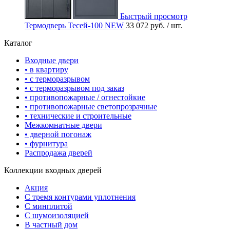
Быстрый просмотр
Термодверь Тесей-100 NEW
33 072 руб.
/ шт.
Каталог
Входные двери
• в квартиру
• с терморазрывом
• с терморазрывом под заказ
• противопожарные / огнестойкие
• противопожарные светопрозрачные
• технические и строительные
Межкомнатные двери
• дверной погонаж
• фурнитура
Распродажа дверей
Коллекции входных дверей
Акция
С тремя контурами уплотнения
С минплитой
С шумоизоляцией
В частный дом