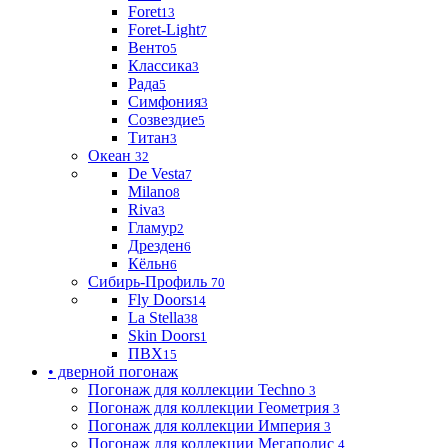
Foret
13
Foret-Light
7
Венто
5
Классика
3
Рада
5
Симфония
3
Созвездие
5
Титан
3
Океан
32
De Vesta
7
Milano
8
Riva
3
Гламур
2
Дрезден
6
Кёльн
6
Сибирь-Профиль
70
Fly Doors
14
La Stella
38
Skin Doors
1
ПВХ
15
• дверной погонаж
Погонаж для коллекции Techno
3
Погонаж для коллекции Геометрия
3
Погонаж для коллекции Империя
3
Погонаж для коллекции Мегаполис
4