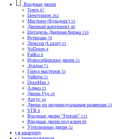
Входные двери
Torex
87
Центурион
262
Мастино (Бульдорс)
53
Дверной континент
49
Цитадель Дверная биржа
219
Ретвизан
79
Люксор (Luxor)
33
YoDoors
4
FalKo
8
Новосибирские двери
21
Эталон
71
Город мастеров
33
Valberg
21
DoorHan
3
Алмаз
25
Двери Гуд
19
Аргус
16
Двери по индивидуальным размерам
23
STR
8
Входные двери "Ferroni"
131
Входные двери под ключ
80
Утепленные двери
32
• в квартиру
• с терморазрывом