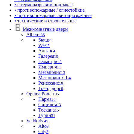
• с терморазрывом под заказ
• противопожарные / огнестойкие
• противопожарные светопрозрачные
• технические и строительные
Межкомнатные двери
Albero
86
Status
4
West
5
Альянс
4
Галерея
19
Геометрия
8
Империя
11
Мегаполис
13
Мегаполис GL
4
Ренессанс
10
Тренд дорс
8
Optima Porte
105
Парма
26
Сицилия
13
Тоскана
15
Турин
51
Velldoris
49
Alto
3
City
3