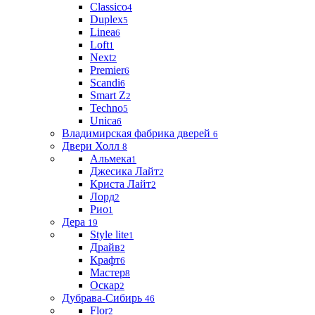
Classico
4
Duplex
5
Linea
6
Loft
1
Next
2
Premier
6
Scandi
6
Smart Z
2
Techno
5
Unica
6
Владимирская фабрика дверей
6
Двери Холл
8
Альмека
1
Джесика Лайт
2
Криста Лайт
2
Лорд
2
Рио
1
Дера
19
Style lite
1
Драйв
2
Крафт
6
Мастер
8
Оскар
2
Дубрава-Сибирь
46
Flor
2