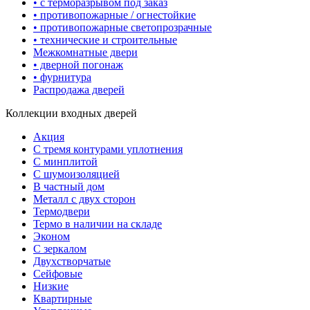
• с терморазрывом под заказ
• противопожарные / огнестойкие
• противопожарные светопрозрачные
• технические и строительные
Межкомнатные двери
• дверной погонаж
• фурнитура
Распродажа дверей
Коллекции входных дверей
Акция
С тремя контурами уплотнения
С минплитой
С шумоизоляцией
В частный дом
Металл с двух сторон
Термодвери
Термо в наличии на складе
Эконом
С зеркалом
Двухстворчатые
Сейфовые
Низкие
Квартирные