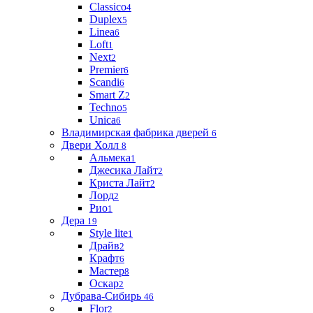
Classico
4
Duplex
5
Linea
6
Loft
1
Next
2
Premier
6
Scandi
6
Smart Z
2
Techno
5
Unica
6
Владимирская фабрика дверей
6
Двери Холл
8
Альмека
1
Джесика Лайт
2
Криста Лайт
2
Лорд
2
Рио
1
Дера
19
Style lite
1
Драйв
2
Крафт
6
Мастер
8
Оскар
2
Дубрава-Сибирь
46
Flor
2