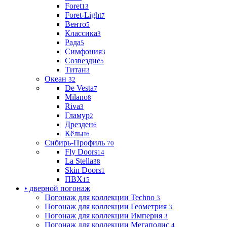
Foret
13
Foret-Light
7
Венто
5
Классика
3
Рада
5
Симфония
3
Созвездие
5
Титан
3
Океан
32
De Vesta
7
Milano
8
Riva
3
Гламур
2
Дрезден
6
Кёльн
6
Сибирь-Профиль
70
Fly Doors
14
La Stella
38
Skin Doors
1
ПВХ
15
• дверной погонаж
Погонаж для коллекции Techno
3
Погонаж для коллекции Геометрия
3
Погонаж для коллекции Империя
3
Погонаж для коллекции Мегаполис
4