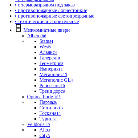
• с терморазрывом под заказ
• противопожарные / огнестойкие
• противопожарные светопрозрачные
• технические и строительные
Межкомнатные двери
Albero
86
Status
4
West
5
Альянс
4
Галерея
19
Геометрия
8
Империя
11
Мегаполис
13
Мегаполис GL
4
Ренессанс
10
Тренд дорс
8
Optima Porte
105
Парма
26
Сицилия
13
Тоскана
15
Турин
51
Velldoris
49
Alto
3
City
3