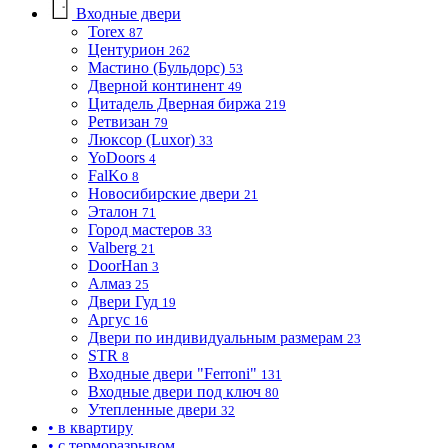
Входные двери
Torex
87
Центурион
262
Мастино (Бульдорс)
53
Дверной континент
49
Цитадель Дверная биржа
219
Ретвизан
79
Люксор (Luxor)
33
YoDoors
4
FalKo
8
Новосибирские двери
21
Эталон
71
Город мастеров
33
Valberg
21
DoorHan
3
Алмаз
25
Двери Гуд
19
Аргус
16
Двери по индивидуальным размерам
23
STR
8
Входные двери "Ferroni"
131
Входные двери под ключ
80
Утепленные двери
32
• в квартиру
• с терморазрывом