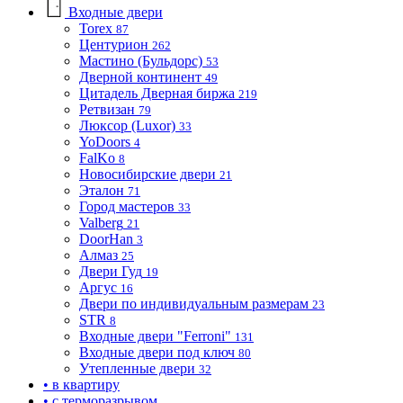
Входные двери
Torex
87
Центурион
262
Мастино (Бульдорс)
53
Дверной континент
49
Цитадель Дверная биржа
219
Ретвизан
79
Люксор (Luxor)
33
YoDoors
4
FalKo
8
Новосибирские двери
21
Эталон
71
Город мастеров
33
Valberg
21
DoorHan
3
Алмаз
25
Двери Гуд
19
Аргус
16
Двери по индивидуальным размерам
23
STR
8
Входные двери "Ferroni"
131
Входные двери под ключ
80
Утепленные двери
32
• в квартиру
• с терморазрывом