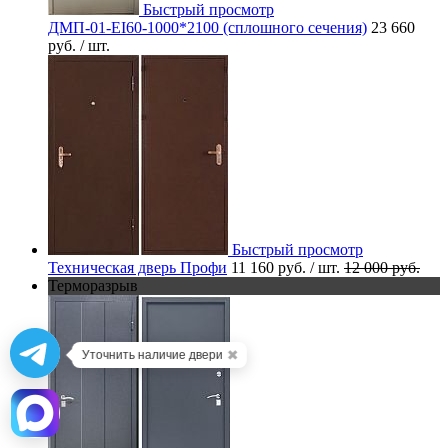
Быстрый просмотр
ДМП-01-EI60-1000*2100 (сплошного сечения)
23 660
руб.
/ шт.
Быстрый просмотр
Техническая дверь Профи
11 160 руб.
/ шт.
12 000 руб.
Терморазрыв
✖
Уточнить наличие двери