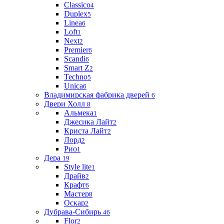
Classico
4
Duplex
5
Linea
6
Loft
1
Next
2
Premier
6
Scandi
6
Smart Z
2
Techno
5
Unica
6
Владимирская фабрика дверей
6
Двери Холл
8
Альмека
1
Джесика Лайт
2
Криста Лайт
2
Лорд
2
Рио
1
Дера
19
Style lite
1
Драйв
2
Крафт
6
Мастер
8
Оскар
2
Дубрава-Сибирь
46
Flor
2