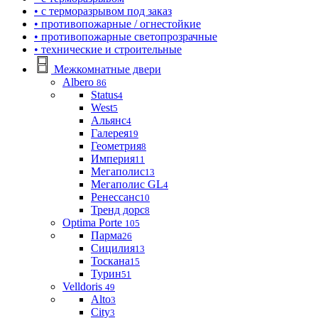
• с терморазрывом под заказ
• противопожарные / огнестойкие
• противопожарные светопрозрачные
• технические и строительные
Межкомнатные двери
Albero
86
Status
4
West
5
Альянс
4
Галерея
19
Геометрия
8
Империя
11
Мегаполис
13
Мегаполис GL
4
Ренессанс
10
Тренд дорс
8
Optima Porte
105
Парма
26
Сицилия
13
Тоскана
15
Турин
51
Velldoris
49
Alto
3
City
3