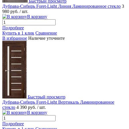
Быстрый просмотр
Дубрава-Сибирь Foret-Light Линия Ламинированное стекло
3
980 руб.
/ шт.
В корзину
Подробнее
Купить в 1 клик
Сравнение
В избранное
Наличие уточните
Быстрый просмотр
Дубрава-Сибирь Foret-Light Вертикаль Ламинированное
стекло
4 390 руб.
/ шт.
В корзину
Подробнее
Купить в 1 клик
Сравнение