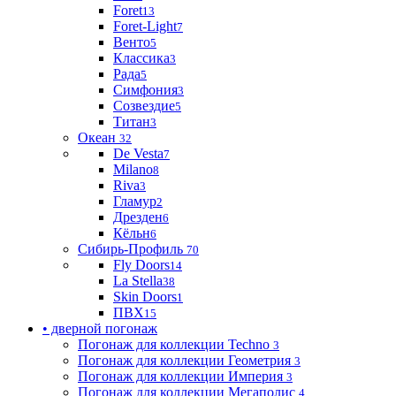
Foret
13
Foret-Light
7
Венто
5
Классика
3
Рада
5
Симфония
3
Созвездие
5
Титан
3
Океан
32
De Vesta
7
Milano
8
Riva
3
Гламур
2
Дрезден
6
Кёльн
6
Сибирь-Профиль
70
Fly Doors
14
La Stella
38
Skin Doors
1
ПВХ
15
• дверной погонаж
Погонаж для коллекции Techno
3
Погонаж для коллекции Геометрия
3
Погонаж для коллекции Империя
3
Погонаж для коллекции Мегаполис
4