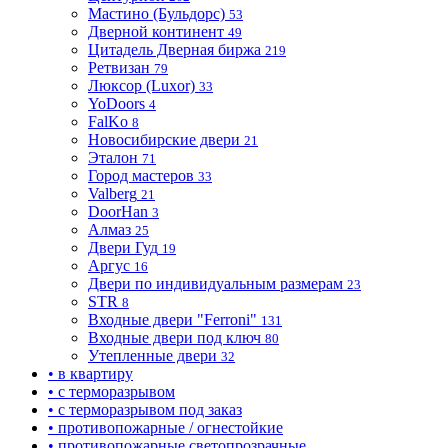
Мастино (Бульдорс)
53
Дверной континент
49
Цитадель Дверная биржа
219
Ретвизан
79
Люксор (Luxor)
33
YoDoors
4
FalKo
8
Новосибирские двери
21
Эталон
71
Город мастеров
33
Valberg
21
DoorHan
3
Алмаз
25
Двери Гуд
19
Аргус
16
Двери по индивидуальным размерам
23
STR
8
Входные двери "Ferroni"
131
Входные двери под ключ
80
Утепленные двери
32
• в квартиру
• с терморазрывом
• с терморазрывом под заказ
• противопожарные / огнестойкие
• противопожарные светопрозрачные