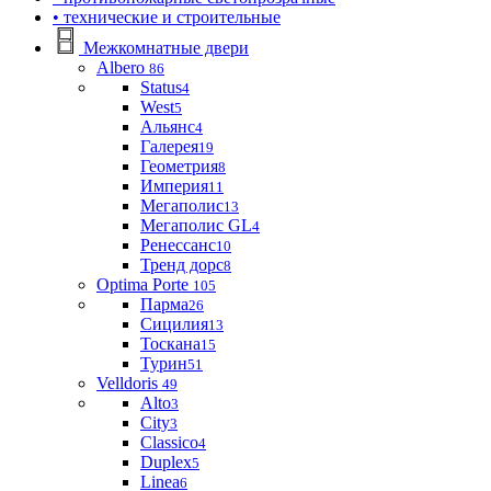
• технические и строительные
Межкомнатные двери
Albero
86
Status
4
West
5
Альянс
4
Галерея
19
Геометрия
8
Империя
11
Мегаполис
13
Мегаполис GL
4
Ренессанс
10
Тренд дорс
8
Optima Porte
105
Парма
26
Сицилия
13
Тоскана
15
Турин
51
Velldoris
49
Alto
3
City
3
Classico
4
Duplex
5
Linea
6