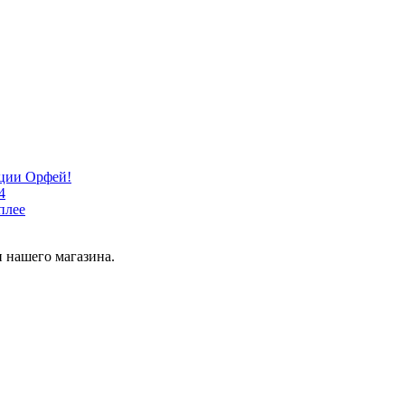
кции Орфей!
4
плее
 нашего магазина.