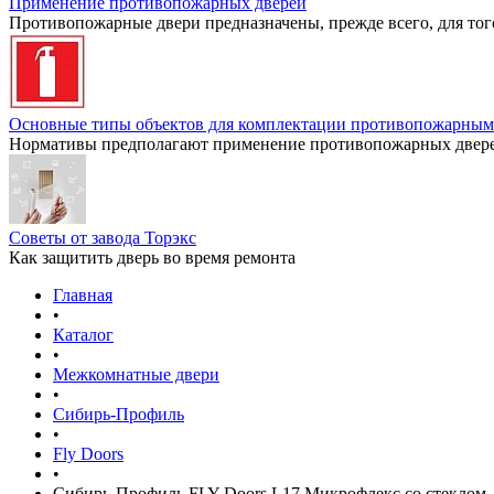
Применение противопожарных дверей
Противопожарные двери предназначены, прежде всего, для тог
Основные типы объектов для комплектации противопожарным
Нормативы предполагают применение противопожарных дверей
Советы от завода Торэкс
Как защитить дверь во время ремонта
Главная
•
Каталог
•
Межкомнатные двери
•
Сибирь-Профиль
•
Fly Doors
•
Сибирь-Профиль FLY Doors L17 Микрофлекс со стеклом