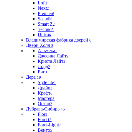
Loft
1
Next
2
Premier
6
Scandi
6
Smart Z
2
Techno
5
Unica
6
Владимирская фабрика дверей
6
Двери Холл
8
Альмека
1
Джесика Лайт
2
Криста Лайт
2
Лорд
2
Рио
1
Дера
19
Style lite
1
Драйв
2
Крафт
6
Мастер
8
Оскар
2
Дубрава-Сибирь
46
Flor
2
Foret
13
Foret-Light
7
Венто
5