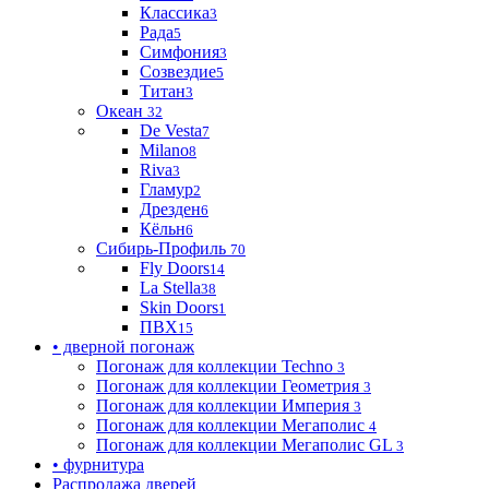
Классика
3
Рада
5
Симфония
3
Созвездие
5
Титан
3
Океан
32
De Vesta
7
Milano
8
Riva
3
Гламур
2
Дрезден
6
Кёльн
6
Сибирь-Профиль
70
Fly Doors
14
La Stella
38
Skin Doors
1
ПВХ
15
• дверной погонаж
Погонаж для коллекции Techno
3
Погонаж для коллекции Геометрия
3
Погонаж для коллекции Империя
3
Погонаж для коллекции Мегаполис
4
Погонаж для коллекции Мегаполис GL
3
• фурнитура
Распродажа дверей