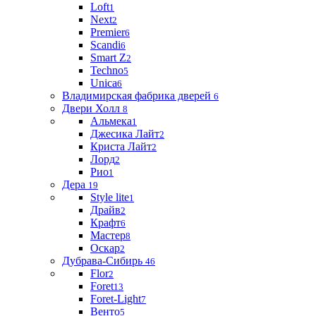
Loft
1
Next
2
Premier
6
Scandi
6
Smart Z
2
Techno
5
Unica
6
Владимирская фабрика дверей
6
Двери Холл
8
Альмека
1
Джесика Лайт
2
Криста Лайт
2
Лорд
2
Рио
1
Дера
19
Style lite
1
Драйв
2
Крафт
6
Мастер
8
Оскар
2
Дубрава-Сибирь
46
Flor
2
Foret
13
Foret-Light
7
Венто
5