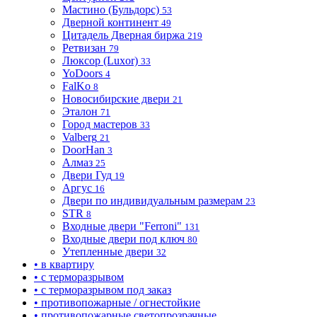
Мастино (Бульдорс)
53
Дверной континент
49
Цитадель Дверная биржа
219
Ретвизан
79
Люксор (Luxor)
33
YoDoors
4
FalKo
8
Новосибирские двери
21
Эталон
71
Город мастеров
33
Valberg
21
DoorHan
3
Алмаз
25
Двери Гуд
19
Аргус
16
Двери по индивидуальным размерам
23
STR
8
Входные двери "Ferroni"
131
Входные двери под ключ
80
Утепленные двери
32
• в квартиру
• с терморазрывом
• с терморазрывом под заказ
• противопожарные / огнестойкие
• противопожарные светопрозрачные