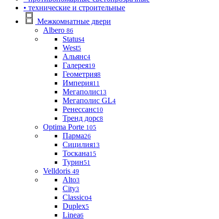
• технические и строительные
Межкомнатные двери
Albero
86
Status
4
West
5
Альянс
4
Галерея
19
Геометрия
8
Империя
11
Мегаполис
13
Мегаполис GL
4
Ренессанс
10
Тренд дорс
8
Optima Porte
105
Парма
26
Сицилия
13
Тоскана
15
Турин
51
Velldoris
49
Alto
3
City
3
Classico
4
Duplex
5
Linea
6