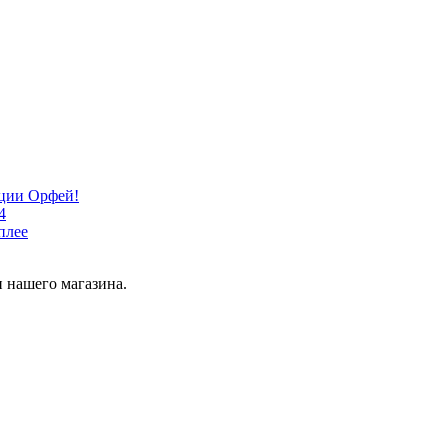
кции Орфей!
4
плее
 нашего магазина.