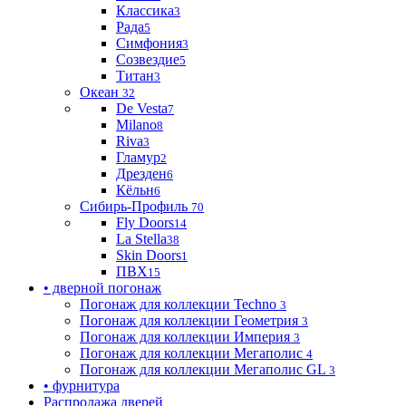
Классика
3
Рада
5
Симфония
3
Созвездие
5
Титан
3
Океан
32
De Vesta
7
Milano
8
Riva
3
Гламур
2
Дрезден
6
Кёльн
6
Сибирь-Профиль
70
Fly Doors
14
La Stella
38
Skin Doors
1
ПВХ
15
• дверной погонаж
Погонаж для коллекции Techno
3
Погонаж для коллекции Геометрия
3
Погонаж для коллекции Империя
3
Погонаж для коллекции Мегаполис
4
Погонаж для коллекции Мегаполис GL
3
• фурнитура
Распродажа дверей