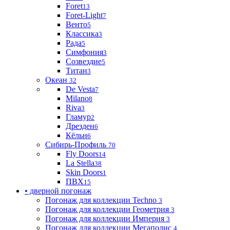
Foret
13
Foret-Light
7
Венто
5
Классика
3
Рада
5
Симфония
3
Созвездие
5
Титан
3
Океан
32
De Vesta
7
Milano
8
Riva
3
Гламур
2
Дрезден
6
Кёльн
6
Сибирь-Профиль
70
Fly Doors
14
La Stella
38
Skin Doors
1
ПВХ
15
• дверной погонаж
Погонаж для коллекции Techno
3
Погонаж для коллекции Геометрия
3
Погонаж для коллекции Империя
3
Погонаж для коллекции Мегаполис
4