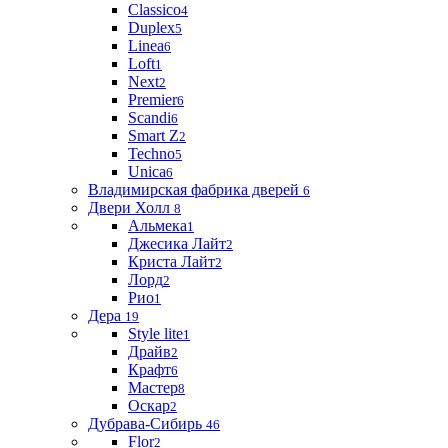
Classico
4
Duplex
5
Linea
6
Loft
1
Next
2
Premier
6
Scandi
6
Smart Z
2
Techno
5
Unica
6
Владимирская фабрика дверей
6
Двери Холл
8
Альмека
1
Джесика Лайт
2
Криста Лайт
2
Лорд
2
Рио
1
Дера
19
Style lite
1
Драйв
2
Крафт
6
Мастер
8
Оскар
2
Дубрава-Сибирь
46
Flor
2