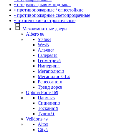
• с терморазрывом под заказ
• противопожарные / огнестойкие
• противопожарные светопрозрачные
• технические и строительные
Межкомнатные двери
Albero
86
Status
4
West
5
Альянс
4
Галерея
19
Геометрия
8
Империя
11
Мегаполис
13
Мегаполис GL
4
Ренессанс
10
Тренд дорс
8
Optima Porte
105
Парма
26
Сицилия
13
Тоскана
15
Турин
51
Velldoris
49
Alto
3
City
3