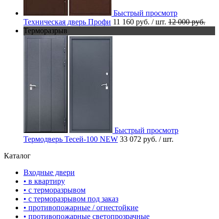
Быстрый просмотр
Техническая дверь Профи
11 160 руб.
/ шт.
12 000 руб.
Терморазрыв
Быстрый просмотр
Термодверь Тесей-100 NEW
33 072 руб.
/ шт.
Каталог
Входные двери
• в квартиру
• с терморазрывом
• с терморазрывом под заказ
• противопожарные / огнестойкие
• противопожарные светопрозрачные