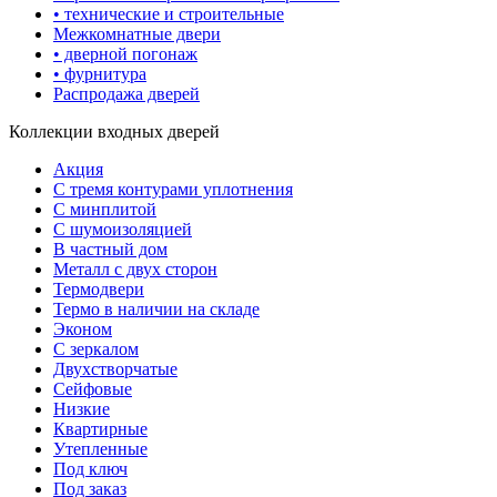
• технические и строительные
Межкомнатные двери
• дверной погонаж
• фурнитура
Распродажа дверей
Коллекции входных дверей
Акция
С тремя контурами уплотнения
С минплитой
С шумоизоляцией
В частный дом
Металл с двух сторон
Термодвери
Термо в наличии на складе
Эконом
С зеркалом
Двухстворчатые
Сейфовые
Низкие
Квартирные
Утепленные
Под ключ
Под заказ