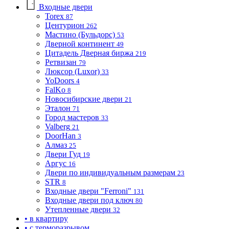
Входные двери
Torex
87
Центурион
262
Мастино (Бульдорс)
53
Дверной континент
49
Цитадель Дверная биржа
219
Ретвизан
79
Люксор (Luxor)
33
YoDoors
4
FalKo
8
Новосибирские двери
21
Эталон
71
Город мастеров
33
Valberg
21
DoorHan
3
Алмаз
25
Двери Гуд
19
Аргус
16
Двери по индивидуальным размерам
23
STR
8
Входные двери "Ferroni"
131
Входные двери под ключ
80
Утепленные двери
32
• в квартиру
• с терморазрывом