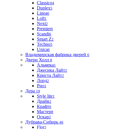
Classico
4
Duplex
5
Linea
6
Loft
1
Next
2
Premier
6
Scandi
6
Smart Z
2
Techno
5
Unica
6
Владимирская фабрика дверей
6
Двери Холл
8
Альмека
1
Джесика Лайт
2
Криста Лайт
2
Лорд
2
Рио
1
Дера
19
Style lite
1
Драйв
2
Крафт
6
Мастер
8
Оскар
2
Дубрава-Сибирь
46
Flor
2