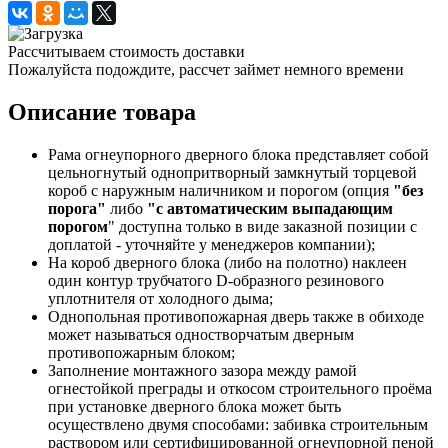
Рассчитываем стоимость доставки
Пожалуйста подождите, рассчет займет немного времени
Описание товара
Рама огнеупорного дверного блока представляет собой
цельногнутый однопритворный замкнутый торцевой
короб с наружным наличником и порогом (опция
"без
порога"
либо
"с автоматическим выпадающим
порогом
" доступна только в виде заказной позиции с
доплатой - уточняйте у менеджеров компании);
На короб дверного блока (либо на полотно) наклеен
один контур трубчатого D-образного резинового
уплотнителя от холодного дыма;
Однопольная противопожарная дверь также в обиходе
может называться одностворчатым дверным
противопожарным блоком;
Заполнение монтажного зазора между рамой
огнестойкой преграды и откосом строительного проёма
при установке дверного блока может быть
осуществлено двумя способами: забивка строительным
раствором или сертифицированной огнеупорной пеной