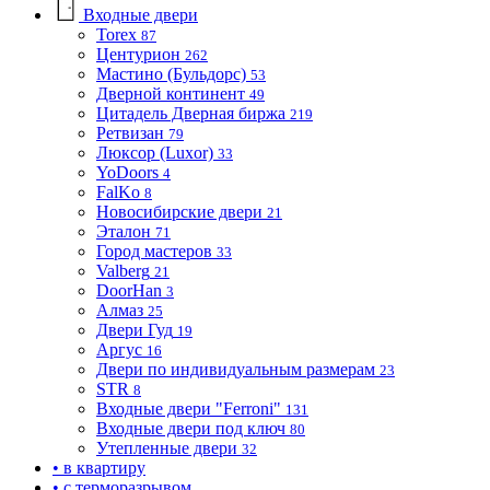
Входные двери
Torex
87
Центурион
262
Мастино (Бульдорс)
53
Дверной континент
49
Цитадель Дверная биржа
219
Ретвизан
79
Люксор (Luxor)
33
YoDoors
4
FalKo
8
Новосибирские двери
21
Эталон
71
Город мастеров
33
Valberg
21
DoorHan
3
Алмаз
25
Двери Гуд
19
Аргус
16
Двери по индивидуальным размерам
23
STR
8
Входные двери "Ferroni"
131
Входные двери под ключ
80
Утепленные двери
32
• в квартиру
• с терморазрывом