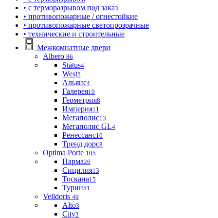
• с терморазрывом под заказ
• противопожарные / огнестойкие
• противопожарные светопрозрачные
• технические и строительные
Межкомнатные двери
Albero
86
Status
4
West
5
Альянс
4
Галерея
19
Геометрия
8
Империя
11
Мегаполис
13
Мегаполис GL
4
Ренессанс
10
Тренд дорс
8
Optima Porte
105
Парма
26
Сицилия
13
Тоскана
15
Турин
51
Velldoris
49
Alto
3
City
3