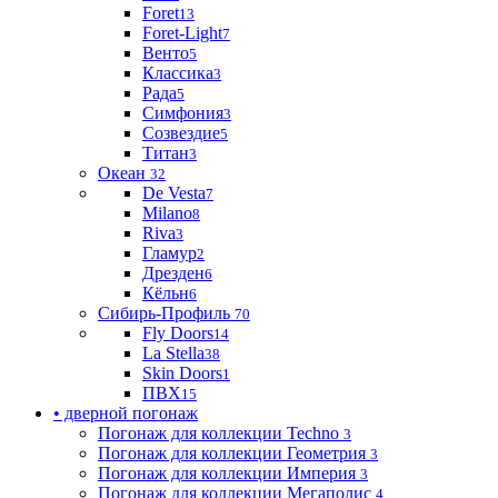
Foret
13
Foret-Light
7
Венто
5
Классика
3
Рада
5
Симфония
3
Созвездие
5
Титан
3
Океан
32
De Vesta
7
Milano
8
Riva
3
Гламур
2
Дрезден
6
Кёльн
6
Сибирь-Профиль
70
Fly Doors
14
La Stella
38
Skin Doors
1
ПВХ
15
• дверной погонаж
Погонаж для коллекции Techno
3
Погонаж для коллекции Геометрия
3
Погонаж для коллекции Империя
3
Погонаж для коллекции Мегаполис
4