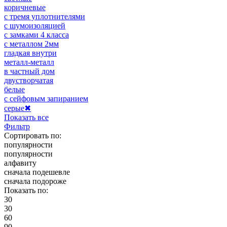
коричневые
с тремя уплотнителями
с шумоизоляцией
с замками 4 класса
с металлом 2мм
гладкая внутри
металл-металл
в частный дом
двустворчатая
белые
с сейфовым запиранием
серые
✖
Показать все
Фильтр
Сортировать по:
популярности
популярности
алфавиту
сначала подешевле
сначала подороже
Показать по:
30
30
60
90