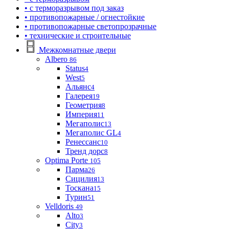
• с терморазрывом под заказ
• противопожарные / огнестойкие
• противопожарные светопрозрачные
• технические и строительные
Межкомнатные двери
Albero
86
Status
4
West
5
Альянс
4
Галерея
19
Геометрия
8
Империя
11
Мегаполис
13
Мегаполис GL
4
Ренессанс
10
Тренд дорс
8
Optima Porte
105
Парма
26
Сицилия
13
Тоскана
15
Турин
51
Velldoris
49
Alto
3
City
3