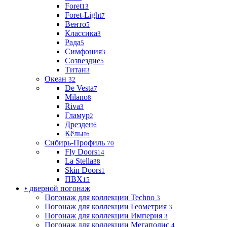
Foret
13
Foret-Light
7
Венто
5
Классика
3
Рада
5
Симфония
3
Созвездие
5
Титан
3
Океан
32
De Vesta
7
Milano
8
Riva
3
Гламур
2
Дрезден
6
Кёльн
6
Сибирь-Профиль
70
Fly Doors
14
La Stella
38
Skin Doors
1
ПВХ
15
• дверной погонаж
Погонаж для коллекции Techno
3
Погонаж для коллекции Геометрия
3
Погонаж для коллекции Империя
3
Погонаж для коллекции Мегаполис
4