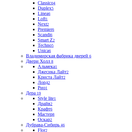
Classico
4
Duplex
5
Linea
6
Loft
1
Next
2
Premier
6
Scandi
6
Smart Z
2
Techno
5
Unica
6
Владимирская фабрика дверей
6
Двери Холл
8
Альмека
1
Джесика Лайт
2
Криста Лайт
2
Лорд
2
Рио
1
Дера
19
Style lite
1
Драйв
2
Крафт
6
Мастер
8
Оскар
2
Дубрава-Сибирь
46
Flor
2