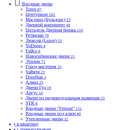
Входные двери
Torex
87
Центурион
262
Мастино (Бульдорс)
53
Дверной континент
49
Цитадель Дверная биржа
219
Ретвизан
79
Люксор (Luxor)
33
YoDoors
4
FalKo
8
Новосибирские двери
21
Эталон
71
Город мастеров
33
Valberg
21
DoorHan
3
Алмаз
25
Двери Гуд
19
Аргус
16
Двери по индивидуальным размерам
23
STR
8
Входные двери "Ferroni"
131
Входные двери под ключ
80
Утепленные двери
32
• в квартиру
• с терморазрывом