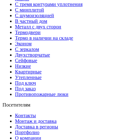
С тремя контурами уплотнения
С минплитой
С шумоизоляцией
В частный дом
Металл с двух сторон
Термодвери
Термо в наличии на складе
Эконом
С зеркалом
Двухстворчатые
Сейфовые
Низкие
Квартирные
Утепленные
Под ключ
Под заказ
Противопожарные люки
Посетителям
Контакты
Монтаж и доставка
Доставка в регионы
Портфолио
О компании