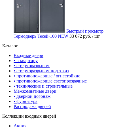
Быстрый просмотр
Термодверь Тесей-100 NEW
33 072 руб.
/ шт.
Каталог
Входные двери
• в квартиру
• с терморазрывом
• с терморазрывом под заказ
• противопожарные / огнестойкие
• противопожарные светопрозрачные
• технические и строительные
Межкомнатные двери
• дверной погонаж
• фурнитура
Распродажа дверей
Коллекции входных дверей
Акция