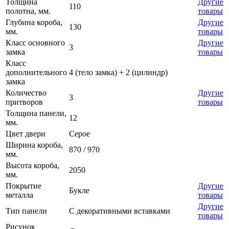
Толщина
Другие
110
полотна, мм.
товары
Глубина короба,
Другие
130
мм.
товары
Класс основного
Другие
3
замка
товары
Класс
дополнительного
4 (тело замка) + 2 (цилиндр)
замка
Количество
Другие
3
притворов
товары
Толщина панели,
12
мм.
Цвет двери
Серое
Ширина короба,
870 / 970
мм.
Высота короба,
2050
мм.
Покрытие
Другие
Букле
металла
товары
Другие
Тип панели
С декоративными вставками
товары
Рисунок