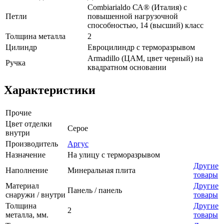
Сombiarialdo СА® (Италия) с
Петли
повышенной нагрузочной
способностью, 14 (высший) класс
Толщина металла
2
Цилиндр
Евроцилиндр с терморазрывом
Armadillo (ЦАМ, цвет черный) на
Ручка
квадратном основании
Характеристики
Прочие
Цвет отделки
Серое
внутри
Производитель
Аргус
Назначение
На улицу с терморазрывом
Другие
Наполнение
Минеральная плита
товары
Материал
Другие
Панель / панель
снаружи / внутри
товары
Толщина
Другие
2
металла, мм.
товары