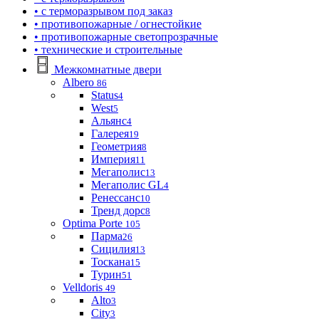
• с терморазрывом под заказ
• противопожарные / огнестойкие
• противопожарные светопрозрачные
• технические и строительные
Межкомнатные двери
Albero
86
Status
4
West
5
Альянс
4
Галерея
19
Геометрия
8
Империя
11
Мегаполис
13
Мегаполис GL
4
Ренессанс
10
Тренд дорс
8
Optima Porte
105
Парма
26
Сицилия
13
Тоскана
15
Турин
51
Velldoris
49
Alto
3
City
3