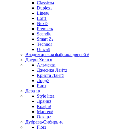
Classico
4
Duplex
5
Linea
6
Loft
1
Next
2
Premier
6
Scandi
6
Smart Z
2
Techno
5
Unica
6
Владимирская фабрика дверей
6
Двери Холл
8
Альмека
1
Джесика Лайт
2
Криста Лайт
2
Лорд
2
Рио
1
Дера
19
Style lite
1
Драйв
2
Крафт
6
Мастер
8
Оскар
2
Дубрава-Сибирь
46
Flor
2