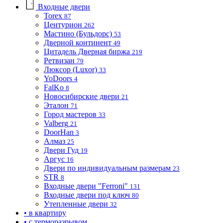
Входные двери
Torex
87
Центурион
262
Мастино (Бульдорс)
53
Дверной континент
49
Цитадель Дверная биржа
219
Ретвизан
79
Люксор (Luxor)
33
YoDoors
4
FalKo
8
Новосибирские двери
21
Эталон
71
Город мастеров
33
Valberg
21
DoorHan
3
Алмаз
25
Двери Гуд
19
Аргус
16
Двери по индивидуальным размерам
23
STR
8
Входные двери "Ferroni"
131
Входные двери под ключ
80
Утепленные двери
32
• в квартиру
• с терморазрывом