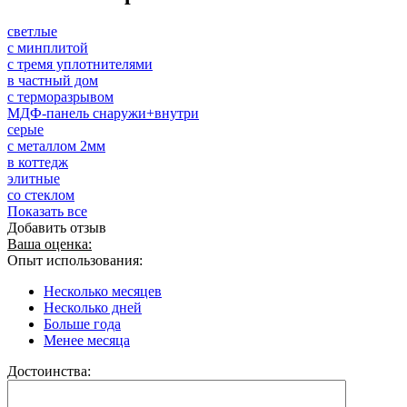
светлые
с минплитой
с тремя уплотнителями
в частный дом
с терморазрывом
МДФ-панель снаружи+внутри
серые
с металлом 2мм
в коттедж
элитные
со стеклом
Показать все
Добавить отзыв
Ваша оценка:
Опыт использования:
Несколько месяцев
Несколько дней
Больше года
Менее месяца
Достоинства: