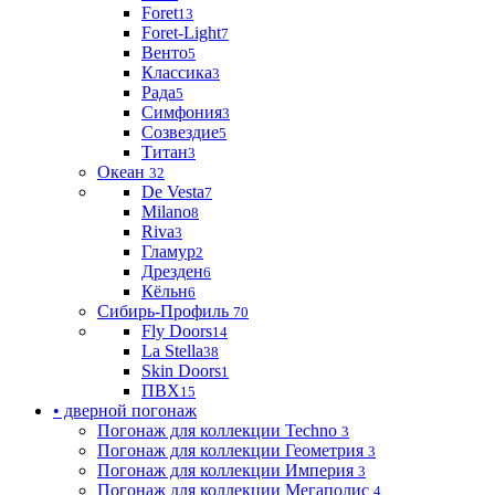
Foret
13
Foret-Light
7
Венто
5
Классика
3
Рада
5
Симфония
3
Созвездие
5
Титан
3
Океан
32
De Vesta
7
Milano
8
Riva
3
Гламур
2
Дрезден
6
Кёльн
6
Сибирь-Профиль
70
Fly Doors
14
La Stella
38
Skin Doors
1
ПВХ
15
• дверной погонаж
Погонаж для коллекции Techno
3
Погонаж для коллекции Геометрия
3
Погонаж для коллекции Империя
3
Погонаж для коллекции Мегаполис
4