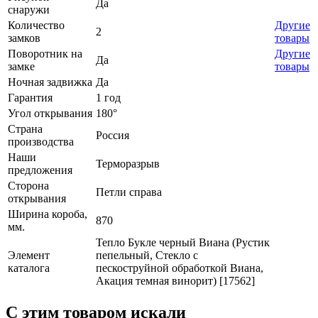
Да
снаружи
Количество
Другие
2
замков
товары
Поворотник на
Другие
Да
замке
товары
Ночная задвижка
Да
Гарантия
1 год
Угол открывания
180°
Страна
Россия
производства
Наши
Терморазрыв
предложения
Сторона
Петли справа
открывания
Ширина короба,
870
мм.
Тепло Букле черный Виана (Рустик
Элемент
пепельный, Стекло с
каталога
пескоструйной обработкой Виана,
Акация темная винорит) [17562]
C этим товаром искали