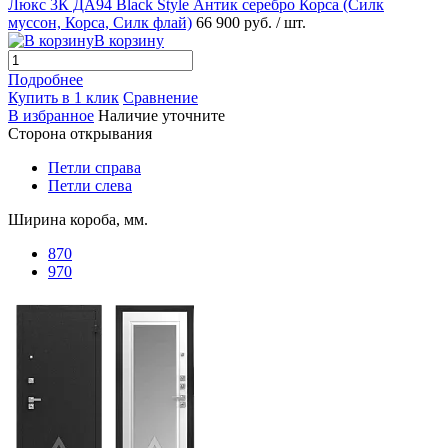
Люкс 3К ДА94 Black Style Антик серебро Корса (Силк
муссон, Корса, Силк флай)
66 900 руб.
/ шт.
В корзину
Подробнее
Купить в 1 клик
Сравнение
В избранное
Наличие уточните
Сторона открывания
Петли справа
Петли слева
Ширина короба, мм.
870
970