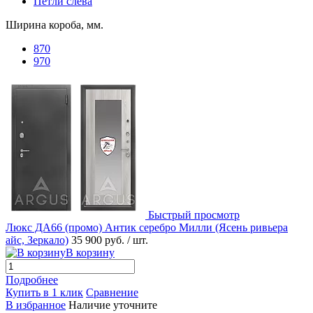
Петли слева
Ширина короба, мм.
870
970
Быстрый просмотр
Люкс ДА66 (промо) Антик серебро Милли (Ясень ривьера
айс, Зеркало)
35 900 руб.
/ шт.
В корзину
Подробнее
Купить в 1 клик
Сравнение
В избранное
Наличие уточните