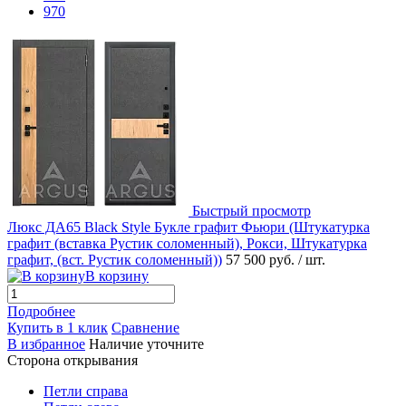
970
Быстрый просмотр
Люкс ДА65 Black Style Букле графит Фьюри (Штукатурка
графит (вставка Рустик соломенный), Рокси, Штукатурка
графит, (вст. Рустик соломенный))
57 500 руб.
/ шт.
В корзину
Подробнее
Купить в 1 клик
Сравнение
В избранное
Наличие уточните
Сторона открывания
Петли справа