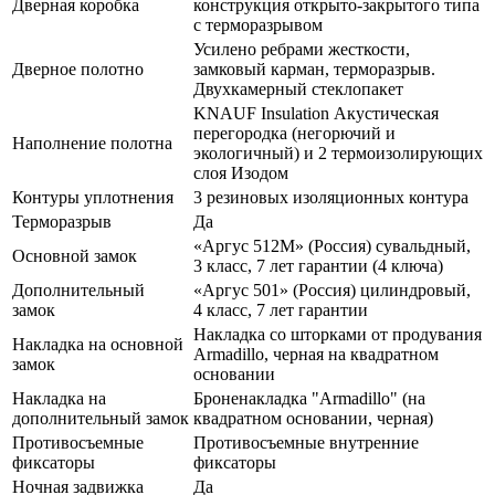
Дверная коробка
конструкция открыто-закрытого типа
с терморазрывом
Усилено ребрами жесткости,
Дверное полотно
замковый карман, терморазрыв.
Двухкамерный стеклопакет
KNAUF Insulation Акустическая
перегородка (негорючий и
Наполнение полотна
экологичный) и 2 термоизолирующих
слоя Изодом
Контуры уплотнения
3 резиновых изоляционных контура
Терморазрыв
Да
«Аргус 512М» (Россия) сувальдный,
Основной замок
3 класс, 7 лет гарантии (4 ключа)
Дополнительный
«Аргус 501» (Россия) цилиндровый,
замок
4 класс, 7 лет гарантии
Накладка со шторками от продувания
Накладка на основной
Armadillo, черная на квадратном
замок
основании
Накладка на
Броненакладка "Armadillo" (на
дополнительный замок
квадратном основании, черная)
Противосъемные
Противосъемные внутренние
фиксаторы
фиксаторы
Ночная задвижка
Да