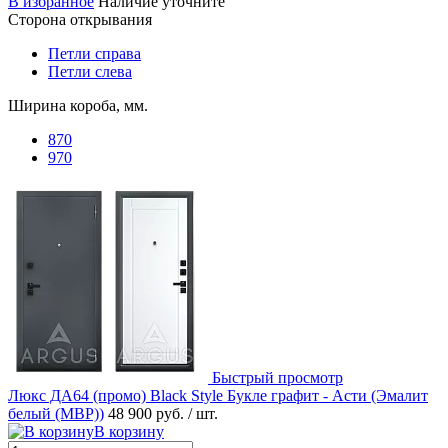
В избранное
Наличие уточните
Сторона открывания
Петли справа
Петли слева
Ширина короба, мм.
870
970
Быстрый просмотр
Люкс ДА64 (промо) Black Style Букле графит - Асти (Эмалит
белый (MBP))
48 900 руб.
/ шт.
В корзину