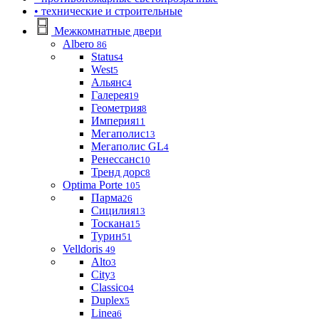
• технические и строительные
Межкомнатные двери
Albero
86
Status
4
West
5
Альянс
4
Галерея
19
Геометрия
8
Империя
11
Мегаполис
13
Мегаполис GL
4
Ренессанс
10
Тренд дорс
8
Optima Porte
105
Парма
26
Сицилия
13
Тоскана
15
Турин
51
Velldoris
49
Alto
3
City
3
Classico
4
Duplex
5
Linea
6