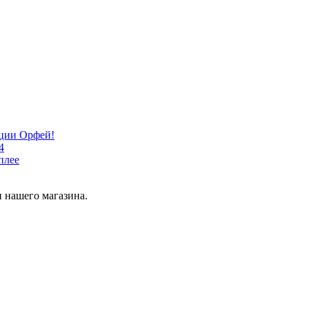
кции Орфей!
4
плее
 нашего магазина.