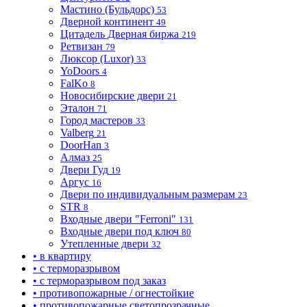
Мастино (Бульдорс)
53
Дверной континент
49
Цитадель Дверная биржа
219
Ретвизан
79
Люксор (Luxor)
33
YoDoors
4
FalKo
8
Новосибирские двери
21
Эталон
71
Город мастеров
33
Valberg
21
DoorHan
3
Алмаз
25
Двери Гуд
19
Аргус
16
Двери по индивидуальным размерам
23
STR
8
Входные двери "Ferroni"
131
Входные двери под ключ
80
Утепленные двери
32
• в квартиру
• с терморазрывом
• с терморазрывом под заказ
• противопожарные / огнестойкие
• противопожарные светопрозрачные