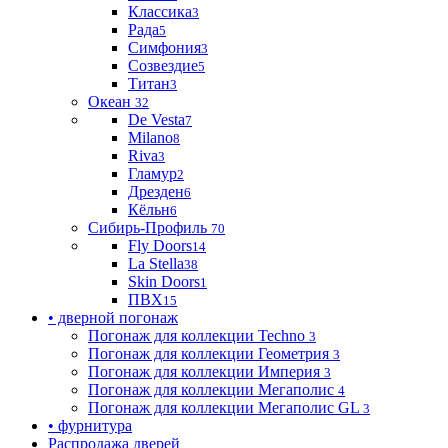
Классика
3
Рада
5
Симфония
3
Созвездие
5
Титан
3
Океан
32
De Vesta
7
Milano
8
Riva
3
Гламур
2
Дрезден
6
Кёльн
6
Сибирь-Профиль
70
Fly Doors
14
La Stella
38
Skin Doors
1
ПВХ
15
• дверной погонаж
Погонаж для коллекции Techno
3
Погонаж для коллекции Геометрия
3
Погонаж для коллекции Империя
3
Погонаж для коллекции Мегаполис
4
Погонаж для коллекции Мегаполис GL
3
• фурнитура
Распродажа дверей