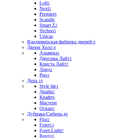
Loft
1
Next
2
Premier
6
Scandi
6
Smart Z
2
Techno
5
Unica
6
Владимирская фабрика дверей
6
Двери Холл
8
Альмека
1
Джесика Лайт
2
Криста Лайт
2
Лорд
2
Рио
1
Дера
19
Style lite
1
Драйв
2
Крафт
6
Мастер
8
Оскар
2
Дубрава-Сибирь
46
Flor
2
Foret
13
Foret-Light
7
Венто
5