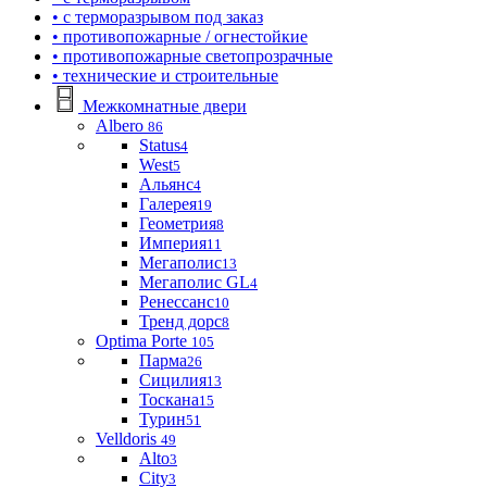
• с терморазрывом под заказ
• противопожарные / огнестойкие
• противопожарные светопрозрачные
• технические и строительные
Межкомнатные двери
Albero
86
Status
4
West
5
Альянс
4
Галерея
19
Геометрия
8
Империя
11
Мегаполис
13
Мегаполис GL
4
Ренессанс
10
Тренд дорс
8
Optima Porte
105
Парма
26
Сицилия
13
Тоскана
15
Турин
51
Velldoris
49
Alto
3
City
3