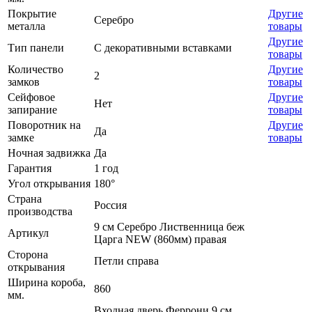
Покрытие
Другие
Серебро
металла
товары
Другие
Тип панели
С декоративными вставками
товары
Количество
Другие
2
замков
товары
Сейфовое
Другие
Нет
запирание
товары
Поворотник на
Другие
Да
замке
товары
Ночная задвижка
Да
Гарантия
1 год
Угол открывания
180°
Страна
Россия
производства
9 см Серебро Лиственница беж
Артикул
Царга NEW (860мм) правая
Сторона
Петли справа
открывания
Ширина короба,
860
мм.
Входная дверь Феррони 9 см