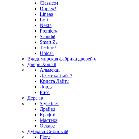
Classico
4
Duplex
5
Linea
6
Loft
1
Next
2
Premier
6
Scandi
6
Smart Z
2
Techno
5
Unica
6
Владимирская фабрика дверей
6
Двери Холл
8
Альмека
1
Джесика Лайт
2
Криста Лайт
2
Лорд
2
Рио
1
Дера
19
Style lite
1
Драйв
2
Крафт
6
Мастер
8
Оскар
2
Дубрава-Сибирь
46
Flor
2