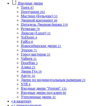
Входные двери
Torex
87
Центурион
262
Мастино (Бульдорс)
53
Дверной континент
49
Цитадель Дверная биржа
219
Ретвизан
79
Люксор (Luxor)
33
YoDoors
4
FalKo
8
Новосибирские двери
21
Эталон
71
Город мастеров
33
Valberg
21
DoorHan
3
Алмаз
25
Двери Гуд
19
Аргус
16
Двери по индивидуальным размерам
23
STR
8
Входные двери "Ferroni"
131
Входные двери под ключ
80
Утепленные двери
32
• в квартиру
• с терморазрывом