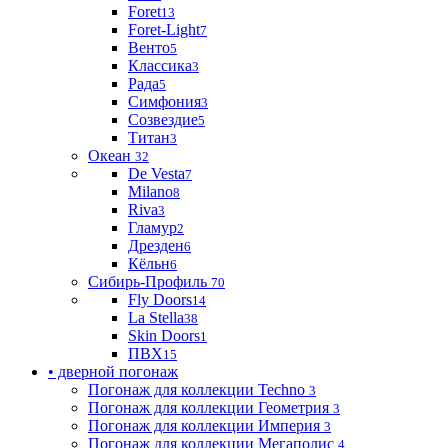
Foret
13
Foret-Light
7
Венто
5
Классика
3
Рада
5
Симфония
3
Созвездие
5
Титан
3
Океан
32
De Vesta
7
Milano
8
Riva
3
Гламур
2
Дрезден
6
Кёльн
6
Сибирь-Профиль
70
Fly Doors
14
La Stella
38
Skin Doors
1
ПВХ
15
• дверной погонаж
Погонаж для коллекции Techno
3
Погонаж для коллекции Геометрия
3
Погонаж для коллекции Империя
3
Погонаж для коллекции Мегаполис
4