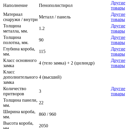
Другие
Наполнение
Пенополистирол
товары
Материал
Другие
Металл / панель
снаружи / внутри
товары
Толщина
Другие
1.2
металла, мм.
товары
Толщина
Другие
90
полотна, мм.
товары
Глубина короба,
Другие
115
мм.
товары
Класс основного
Другие
4 (тело замка) + 2 (цилиндр)
замка
товары
Класс
дополнительного
4 (высший)
замка
Количество
Другие
3
притворов
товары
Толщина панели,
22
мм.
Ширина короба,
860 / 960
мм.
Высота короба,
2050
мм.