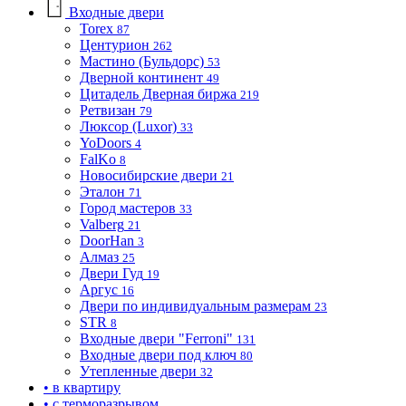
Входные двери
Torex
87
Центурион
262
Мастино (Бульдорс)
53
Дверной континент
49
Цитадель Дверная биржа
219
Ретвизан
79
Люксор (Luxor)
33
YoDoors
4
FalKo
8
Новосибирские двери
21
Эталон
71
Город мастеров
33
Valberg
21
DoorHan
3
Алмаз
25
Двери Гуд
19
Аргус
16
Двери по индивидуальным размерам
23
STR
8
Входные двери "Ferroni"
131
Входные двери под ключ
80
Утепленные двери
32
• в квартиру
• с терморазрывом