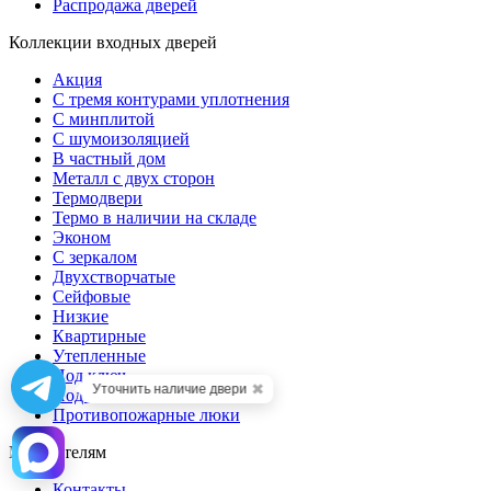
Распродажа дверей
Коллекции входных дверей
Акция
С тремя контурами уплотнения
С минплитой
С шумоизоляцией
В частный дом
Металл с двух сторон
Термодвери
Термо в наличии на складе
Эконом
С зеркалом
Двухстворчатые
Сейфовые
Низкие
Квартирные
Утепленные
Под ключ
✖
Уточнить наличие двери
Под заказ
Противопожарные люки
Посетителям
Контакты