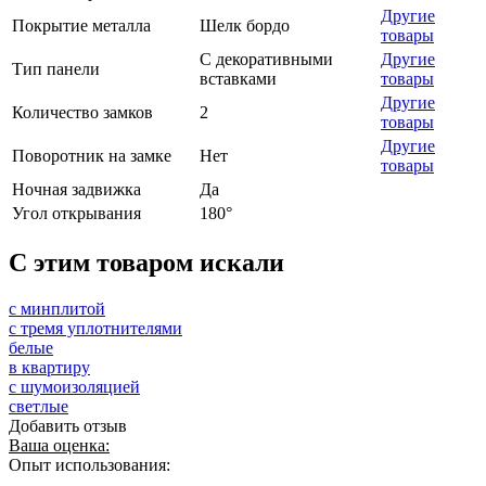
Другие
Покрытие металла
Шелк бордо
товары
С декоративными
Другие
Тип панели
вставками
товары
Другие
Количество замков
2
товары
Другие
Поворотник на замке
Нет
товары
Ночная задвижка
Да
Угол открывания
180°
C этим товаром искали
с минплитой
с тремя уплотнителями
белые
в квартиру
с шумоизоляцией
светлые
Добавить отзыв
Ваша оценка:
Опыт использования: