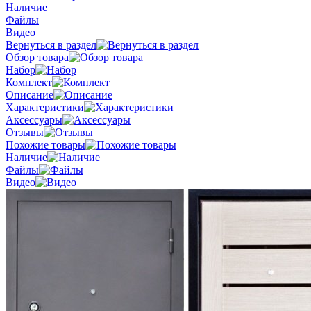
Наличие
Файлы
Видео
Вернуться в раздел
Обзор товара
Набор
Комплект
Описание
Характеристики
Аксессуары
Отзывы
Похожие товары
Наличие
Файлы
Видео