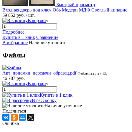
Быстрый просмотр
Входная дверь под ключ Обь Модерн МДФ Светлый кипарис
59 852 руб.
/ шт.
В корзину
Подробнее
Купить в 1 клик
Сравнение
В избранное
Наличие уточните
Файлы
Акт_приемки_передачи_образец.pdf
Файлы, 223.27 КБ
46 787 руб.
В корзину
Купить в 1 клик
В рассрочку
Наличие уточните
Поделиться
Ошибка