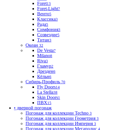
Foret
13
Foret-Light
7
Венто
5
Классика
3
Рада
5
Симфония
3
Созвездие
5
Титан
3
Океан
32
De Vesta
7
Milano
8
Riva
3
Гламур
2
Дрезден
6
Кёльн
6
Сибирь-Профиль
70
Fly Doors
14
La Stella
38
Skin Doors
1
ПВХ
15
• дверной погонаж
Погонаж для коллекции Techno
3
Погонаж для коллекции Геометрия
3
Погонаж для коллекции Империя
3
Погонаж для коллекции Мегаполис
4