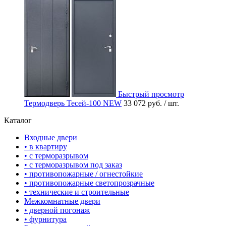
Быстрый просмотр
Термодверь Тесей-100 NEW
33 072 руб.
/ шт.
Каталог
Входные двери
• в квартиру
• с терморазрывом
• с терморазрывом под заказ
• противопожарные / огнестойкие
• противопожарные светопрозрачные
• технические и строительные
Межкомнатные двери
• дверной погонаж
• фурнитура