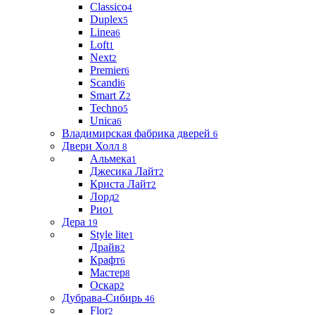
Classico
4
Duplex
5
Linea
6
Loft
1
Next
2
Premier
6
Scandi
6
Smart Z
2
Techno
5
Unica
6
Владимирская фабрика дверей
6
Двери Холл
8
Альмека
1
Джесика Лайт
2
Криста Лайт
2
Лорд
2
Рио
1
Дера
19
Style lite
1
Драйв
2
Крафт
6
Мастер
8
Оскар
2
Дубрава-Сибирь
46
Flor
2