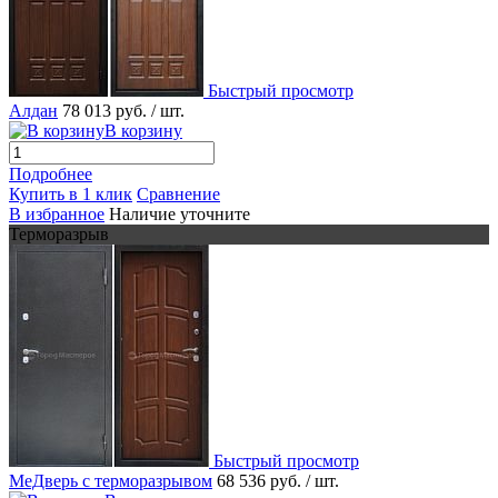
Быстрый просмотр
Алдан
78 013 руб.
/ шт.
В корзину
Подробнее
Купить в 1 клик
Сравнение
В избранное
Наличие уточните
Терморазрыв
Быстрый просмотр
МеДверь с терморазрывом
68 536 руб.
/ шт.