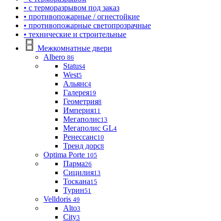
• с терморазрывом под заказ
• противопожарные / огнестойкие
• противопожарные светопрозрачные
• технические и строительные
Межкомнатные двери
Albero
86
Status
4
West
5
Альянс
4
Галерея
19
Геометрия
8
Империя
11
Мегаполис
13
Мегаполис GL
4
Ренессанс
10
Тренд дорс
8
Optima Porte
105
Парма
26
Сицилия
13
Тоскана
15
Турин
51
Velldoris
49
Alto
3
City
3