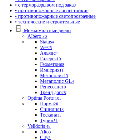
• с терморазрывом под заказ
• противопожарные / огнестойкие
• противопожарные светопрозрачные
• технические и строительные
Межкомнатные двери
Albero
86
Status
4
West
5
Альянс
4
Галерея
19
Геометрия
8
Империя
11
Мегаполис
13
Мегаполис GL
4
Ренессанс
10
Тренд дорс
8
Optima Porte
105
Парма
26
Сицилия
13
Тоскана
15
Турин
51
Velldoris
49
Alto
3
City
3