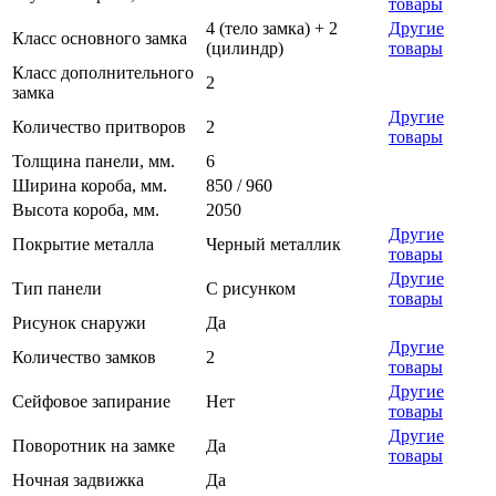
товары
4 (тело замка) + 2
Другие
Класс основного замка
(цилиндр)
товары
Класс дополнительного
2
замка
Другие
Количество притворов
2
товары
Толщина панели, мм.
6
Ширина короба, мм.
850 / 960
Высота короба, мм.
2050
Другие
Покрытие металла
Черный металлик
товары
Другие
Тип панели
С рисунком
товары
Рисунок снаружи
Да
Другие
Количество замков
2
товары
Другие
Сейфовое запирание
Нет
товары
Другие
Поворотник на замке
Да
товары
Ночная задвижка
Да