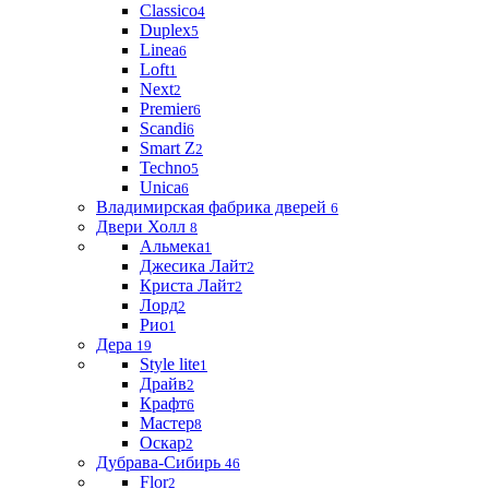
Classico
4
Duplex
5
Linea
6
Loft
1
Next
2
Premier
6
Scandi
6
Smart Z
2
Techno
5
Unica
6
Владимирская фабрика дверей
6
Двери Холл
8
Альмека
1
Джесика Лайт
2
Криста Лайт
2
Лорд
2
Рио
1
Дера
19
Style lite
1
Драйв
2
Крафт
6
Мастер
8
Оскар
2
Дубрава-Сибирь
46
Flor
2