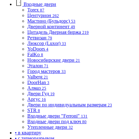
Входные двери
Torex
87
Центурион
262
Мастино (Бульдорс)
53
Дверной континент
49
Цитадель Дверная биржа
219
Ретвизан
79
Люксор (Luxor)
33
YoDoors
4
FalKo
8
Новосибирские двери
21
Эталон
71
Город мастеров
33
Valberg
21
DoorHan
3
Алмаз
25
Двери Гуд
19
Аргус
16
Двери по индивидуальным размерам
23
STR
8
Входные двери "Ferroni"
131
Входные двери под ключ
80
Утепленные двери
32
• в квартиру
• с терморазрывом