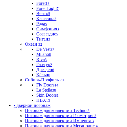
Foret
13
Foret-Light
7
Венто
5
Классика
3
Рада
5
Симфония
3
Созвездие
5
Титан
3
Океан
32
De Vesta
7
Milano
8
Riva
3
Гламур
2
Дрезден
6
Кёльн
6
Сибирь-Профиль
70
Fly Doors
14
La Stella
38
Skin Doors
1
ПВХ
15
• дверной погонаж
Погонаж для коллекции Techno
3
Погонаж для коллекции Геометрия
3
Погонаж для коллекции Империя
3
Погонаж для коллекции Мегаполис
4