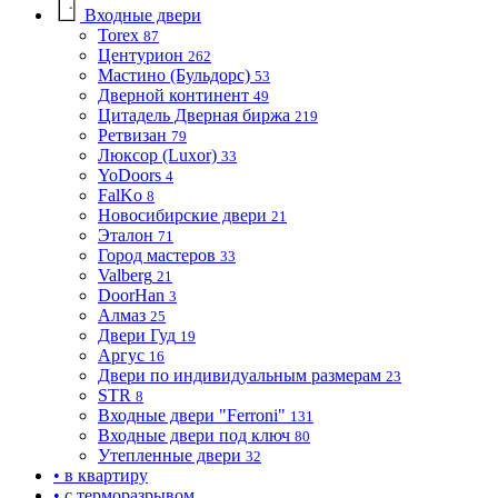
Входные двери
Torex
87
Центурион
262
Мастино (Бульдорс)
53
Дверной континент
49
Цитадель Дверная биржа
219
Ретвизан
79
Люксор (Luxor)
33
YoDoors
4
FalKo
8
Новосибирские двери
21
Эталон
71
Город мастеров
33
Valberg
21
DoorHan
3
Алмаз
25
Двери Гуд
19
Аргус
16
Двери по индивидуальным размерам
23
STR
8
Входные двери "Ferroni"
131
Входные двери под ключ
80
Утепленные двери
32
• в квартиру
• с терморазрывом