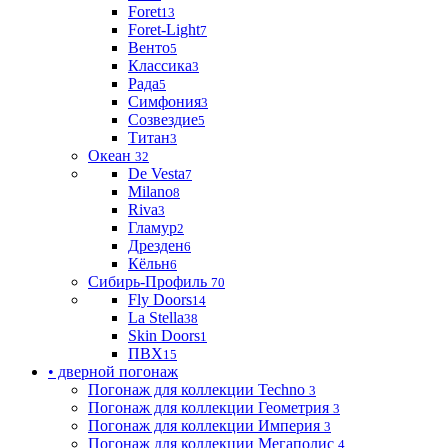
Foret
13
Foret-Light
7
Венто
5
Классика
3
Рада
5
Симфония
3
Созвездие
5
Титан
3
Океан
32
De Vesta
7
Milano
8
Riva
3
Гламур
2
Дрезден
6
Кёльн
6
Сибирь-Профиль
70
Fly Doors
14
La Stella
38
Skin Doors
1
ПВХ
15
• дверной погонаж
Погонаж для коллекции Techno
3
Погонаж для коллекции Геометрия
3
Погонаж для коллекции Империя
3
Погонаж для коллекции Мегаполис
4