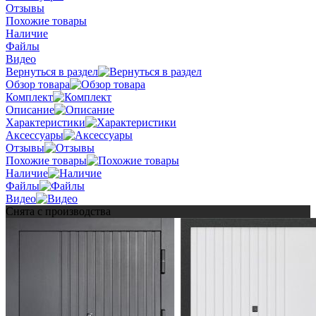
Отзывы
Похожие товары
Наличие
Файлы
Видео
Вернуться в раздел
Обзор товара
Комплект
Описание
Характеристики
Аксессуары
Отзывы
Похожие товары
Наличие
Файлы
Видео
Снята с производства