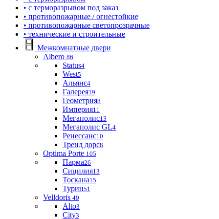
• с терморазрывом под заказ
• противопожарные / огнестойкие
• противопожарные светопрозрачные
• технические и строительные
Межкомнатные двери
Albero
86
Status
4
West
5
Альянс
4
Галерея
19
Геометрия
8
Империя
11
Мегаполис
13
Мегаполис GL
4
Ренессанс
10
Тренд дорс
8
Optima Porte
105
Парма
26
Сицилия
13
Тоскана
15
Турин
51
Velldoris
49
Alto
3
City
3