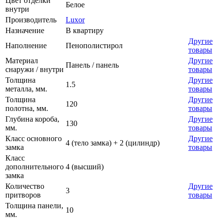
Цвет отделки
Белое
внутри
Производитель
Luxor
Назначение
В квартиру
Другие
Наполнение
Пенополистирол
товары
Материал
Другие
Панель / панель
снаружи / внутри
товары
Толщина
Другие
1.5
металла, мм.
товары
Толщина
Другие
120
полотна, мм.
товары
Глубина короба,
Другие
130
мм.
товары
Класс основного
Другие
4 (тело замка) + 2 (цилиндр)
замка
товары
Класс
дополнительного
4 (высший)
замка
Количество
Другие
3
притворов
товары
Толщина панели,
10
мм.