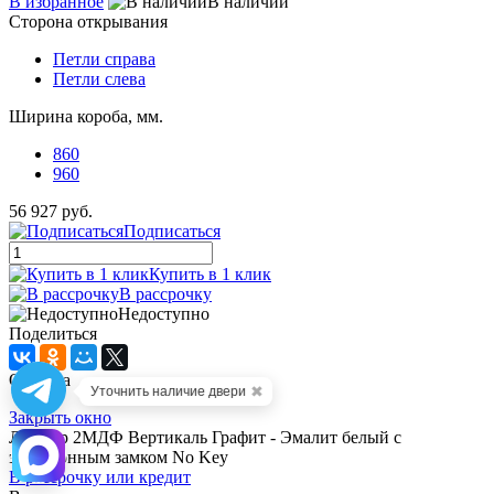
В избранное
В наличии
Сторона открывания
Петли справа
Петли слева
Ширина короба, мм.
860
960
56 927 руб.
Подписаться
Купить в 1 клик
В рассрочку
Недоступно
Поделиться
Ошибка
✖
Уточнить наличие двери
Закрыть окно
Люксор 2МДФ Вертикаль Графит - Эмалит белый c
электронным замком No Key
В рассрочку или кредит