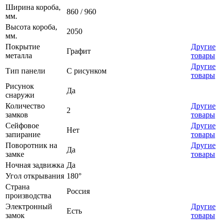
Ширина короба,
860 / 960
мм.
Высота короба,
2050
мм.
Покрытие
Другие
Графит
металла
товары
Другие
Тип панели
С рисунком
товары
Рисунок
Да
снаружи
Количество
Другие
2
замков
товары
Сейфовое
Другие
Нет
запирание
товары
Поворотник на
Другие
Да
замке
товары
Ночная задвижка
Да
Угол открывания
180°
Страна
Россия
производства
Электронный
Другие
Есть
замок
товары