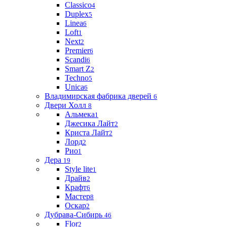
Classico
4
Duplex
5
Linea
6
Loft
1
Next
2
Premier
6
Scandi
6
Smart Z
2
Techno
5
Unica
6
Владимирская фабрика дверей
6
Двери Холл
8
Альмека
1
Джесика Лайт
2
Криста Лайт
2
Лорд
2
Рио
1
Дера
19
Style lite
1
Драйв
2
Крафт
6
Мастер
8
Оскар
2
Дубрава-Сибирь
46
Flor
2