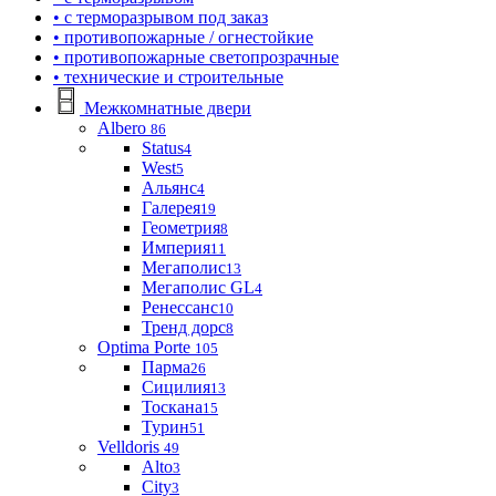
• с терморазрывом под заказ
• противопожарные / огнестойкие
• противопожарные светопрозрачные
• технические и строительные
Межкомнатные двери
Albero
86
Status
4
West
5
Альянс
4
Галерея
19
Геометрия
8
Империя
11
Мегаполис
13
Мегаполис GL
4
Ренессанс
10
Тренд дорс
8
Optima Porte
105
Парма
26
Сицилия
13
Тоскана
15
Турин
51
Velldoris
49
Alto
3
City
3