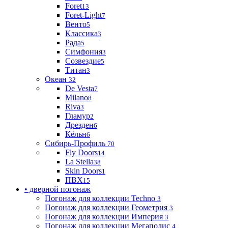
Foret
13
Foret-Light
7
Венто
5
Классика
3
Рада
5
Симфония
3
Созвездие
5
Титан
3
Океан
32
De Vesta
7
Milano
8
Riva
3
Гламур
2
Дрезден
6
Кёльн
6
Сибирь-Профиль
70
Fly Doors
14
La Stella
38
Skin Doors
1
ПВХ
15
• дверной погонаж
Погонаж для коллекции Techno
3
Погонаж для коллекции Геометрия
3
Погонаж для коллекции Империя
3
Погонаж для коллекции Мегаполис
4