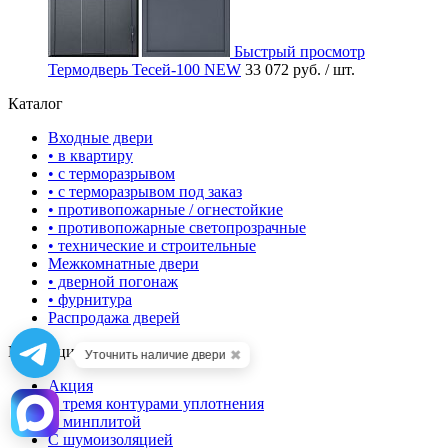
Быстрый просмотр
Термодверь Тесей-100 NEW
33 072 руб.
/ шт.
Каталог
Входные двери
• в квартиру
• с терморазрывом
• с терморазрывом под заказ
• противопожарные / огнестойкие
• противопожарные светопрозрачные
• технические и строительные
Межкомнатные двери
• дверной погонаж
• фурнитура
Распродажа дверей
Коллекции входных дверей
✖
Уточнить наличие двери
Акция
С тремя контурами уплотнения
С минплитой
С шумоизоляцией