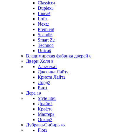
Classico
4
Duplex
5
Linea
6
Loft
1
Next
2
Premier
6
Scandi
6
Smart Z
2
Techno
5
Unica
6
Владимирская фабрика дверей
6
Двери Холл
8
Альмека
1
Джесика Лайт
2
Криста Лайт
2
Лорд
2
Рио
1
Дера
19
Style lite
1
Драйв
2
Крафт
6
Мастер
8
Оскар
2
Дубрава-Сибирь
46
Flor
2