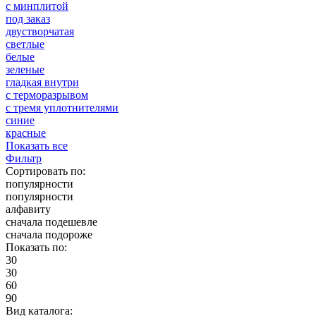
с минплитой
под заказ
двустворчатая
светлые
белые
зеленые
гладкая внутри
с терморазрывом
с тремя уплотнителями
синие
красные
Показать все
Фильтр
Сортировать по:
популярности
популярности
алфавиту
сначала подешевле
сначала подороже
Показать по:
30
30
60
90
Вид каталога: