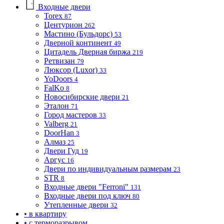
Входные двери
Torex
87
Центурион
262
Мастино (Бульдорс)
53
Дверной континент
49
Цитадель Дверная биржа
219
Ретвизан
79
Люксор (Luxor)
33
YoDoors
4
FalKo
8
Новосибирские двери
21
Эталон
71
Город мастеров
33
Valberg
21
DoorHan
3
Алмаз
25
Двери Гуд
19
Аргус
16
Двери по индивидуальным размерам
23
STR
8
Входные двери "Ferroni"
131
Входные двери под ключ
80
Утепленные двери
32
• в квартиру
• с терморазрывом