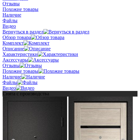
Отзывы
Похожие товары
Наличие
Файлы
Видео
Вернуться в раздел
Обзор товара
Комплект
Описание
Характеристики
Аксессуары
Отзывы
Похожие товары
Наличие
Файлы
Видео
Снята с производства