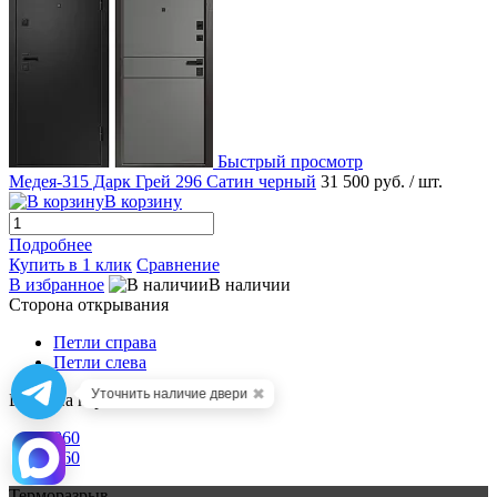
Быстрый просмотр
Медея-315 Дарк Грей 296 Сатин черный
31 500 руб.
/ шт.
В корзину
Подробнее
Купить в 1 клик
Сравнение
В избранное
В наличии
Сторона открывания
Петли справа
Петли слева
✖
Уточнить наличие двери
Ширина короба, мм.
860
960
Терморазрыв