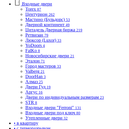
Входные двери
Torex
87
Центурион
262
Мастино (Бульдорс)
53
Дверной континент
49
Цитадель Дверная биржа
219
Ретвизан
79
Люксор (Luxor)
33
YoDoors
4
FalKo
8
Новосибирские двери
21
Эталон
71
Город мастеров
33
Valberg
21
DoorHan
3
Алмаз
25
Двери Гуд
19
Аргус
16
Двери по индивидуальным размерам
23
STR
8
Входные двери "Ferroni"
131
Входные двери под ключ
80
Утепленные двери
32
• в квартиру
• с терморазрывом