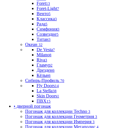
Foret
13
Foret-Light
7
Венто
5
Классика
3
Рада
5
Симфония
3
Созвездие
5
Титан
3
Океан
32
De Vesta
7
Milano
8
Riva
3
Гламур
2
Дрезден
6
Кёльн
6
Сибирь-Профиль
70
Fly Doors
14
La Stella
38
Skin Doors
1
ПВХ
15
• дверной погонаж
Погонаж для коллекции Techno
3
Погонаж для коллекции Геометрия
3
Погонаж для коллекции Империя
3
Погонаж для коллекции Мегаполис
4