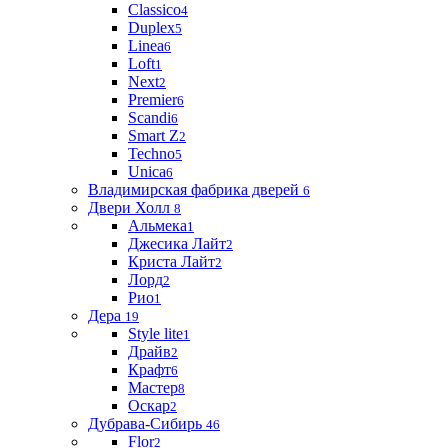
Classico
4
Duplex
5
Linea
6
Loft
1
Next
2
Premier
6
Scandi
6
Smart Z
2
Techno
5
Unica
6
Владимирская фабрика дверей
6
Двери Холл
8
Альмека
1
Джесика Лайт
2
Криста Лайт
2
Лорд
2
Рио
1
Дера
19
Style lite
1
Драйв
2
Крафт
6
Мастер
8
Оскар
2
Дубрава-Сибирь
46
Flor
2