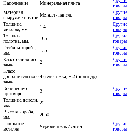
Другие
Наполнение
Минеральная плита
товары
Материал
Другие
Металл / панель
снаружи / внутри
товары
Толщина
Другие
1.4
металла, мм.
товары
Толщина
Другие
105
полотна, мм.
товары
Глубина короба,
Другие
135
мм.
товары
Класс основного
Другие
2
замка
товары
Класс
дополнительного
4 (тело замка) + 2 (цилиндр)
замка
Количество
Другие
3
притворов
товары
Толщина панели,
22
мм.
Высота короба,
2050
мм.
Покрытие
Другие
Черный шелк / сатин
металла
товары