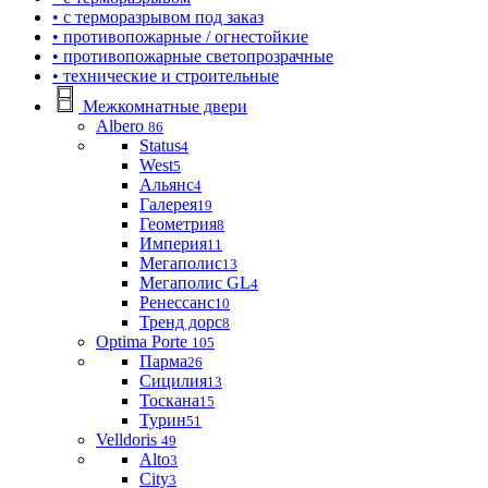
• с терморазрывом под заказ
• противопожарные / огнестойкие
• противопожарные светопрозрачные
• технические и строительные
Межкомнатные двери
Albero
86
Status
4
West
5
Альянс
4
Галерея
19
Геометрия
8
Империя
11
Мегаполис
13
Мегаполис GL
4
Ренессанс
10
Тренд дорс
8
Optima Porte
105
Парма
26
Сицилия
13
Тоскана
15
Турин
51
Velldoris
49
Alto
3
City
3