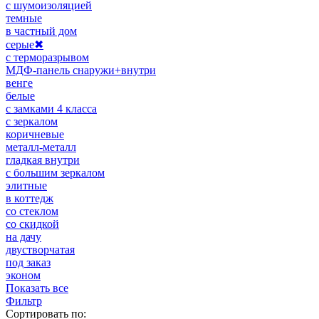
с шумоизоляцией
темные
в частный дом
серые
✖
с терморазрывом
МДФ-панель снаружи+внутри
венге
белые
с замками 4 класса
с зеркалом
коричневые
металл-металл
гладкая внутри
с большим зеркалом
элитные
в коттедж
со стеклом
со скидкой
на дачу
двустворчатая
под заказ
эконом
Показать все
Фильтр
Сортировать по: