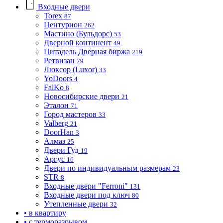
Входные двери
Torex
87
Центурион
262
Мастино (Бульдорс)
53
Дверной континент
49
Цитадель Дверная биржа
219
Ретвизан
79
Люксор (Luxor)
33
YoDoors
4
FalKo
8
Новосибирские двери
21
Эталон
71
Город мастеров
33
Valberg
21
DoorHan
3
Алмаз
25
Двери Гуд
19
Аргус
16
Двери по индивидуальным размерам
23
STR
8
Входные двери "Ferroni"
131
Входные двери под ключ
80
Утепленные двери
32
• в квартиру
• с терморазрывом