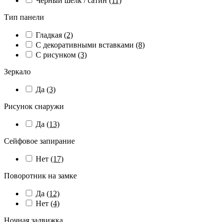
Черный шелк / сатин
(11)
Тип панели
Гладкая
(2)
С декоративными вставками
(8)
С рисунком
(3)
Зеркало
Да
(3)
Рисунок снаружи
Да
(13)
Сейфовое запирание
Нет
(17)
Поворотник на замке
Да
(12)
Нет
(4)
Ночная задвижка