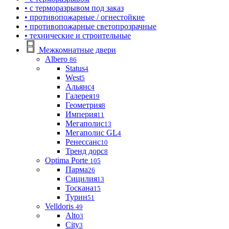
• с терморазрывом под заказ
• противопожарные / огнестойкие
• противопожарные светопрозрачные
• технические и строительные
Межкомнатные двери
Albero
86
Status
4
West
5
Альянс
4
Галерея
19
Геометрия
8
Империя
11
Мегаполис
13
Мегаполис GL
4
Ренессанс
10
Тренд дорс
8
Optima Porte
105
Парма
26
Сицилия
13
Тоскана
15
Турин
51
Velldoris
49
Alto
3
City
3