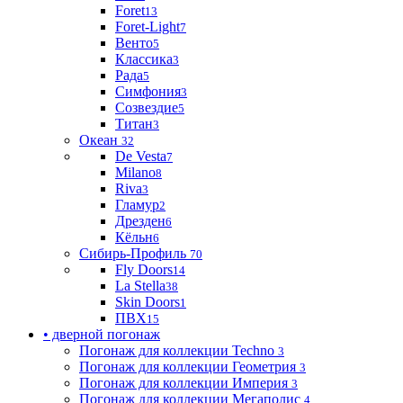
Foret
13
Foret-Light
7
Венто
5
Классика
3
Рада
5
Симфония
3
Созвездие
5
Титан
3
Океан
32
De Vesta
7
Milano
8
Riva
3
Гламур
2
Дрезден
6
Кёльн
6
Сибирь-Профиль
70
Fly Doors
14
La Stella
38
Skin Doors
1
ПВХ
15
• дверной погонаж
Погонаж для коллекции Techno
3
Погонаж для коллекции Геометрия
3
Погонаж для коллекции Империя
3
Погонаж для коллекции Мегаполис
4