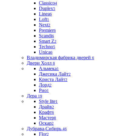
Classico
4
Duplex
5
Linea
6
Loft
1
Next
2
Premier
6
Scandi
6
Smart Z
2
Techno
5
Unica
6
Владимирская фабрика дверей
6
Двери Холл
8
Альмека
1
Джесика Лайт
2
Криста Лайт
2
Лорд
2
Рио
1
Дера
19
Style lite
1
Драйв
2
Крафт
6
Мастер
8
Оскар
2
Дубрава-Сибирь
46
Flor
2