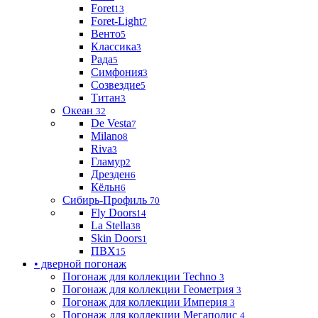
Foret
13
Foret-Light
7
Венто
5
Классика
3
Рада
5
Симфония
3
Созвездие
5
Титан
3
Океан
32
De Vesta
7
Milano
8
Riva
3
Гламур
2
Дрезден
6
Кёльн
6
Сибирь-Профиль
70
Fly Doors
14
La Stella
38
Skin Doors
1
ПВХ
15
• дверной погонаж
Погонаж для коллекции Techno
3
Погонаж для коллекции Геометрия
3
Погонаж для коллекции Империя
3
Погонаж для коллекции Мегаполис
4