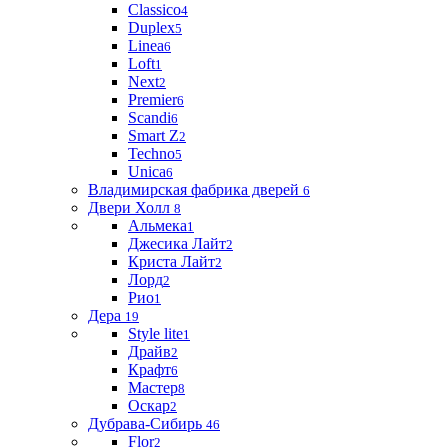
Classico
4
Duplex
5
Linea
6
Loft
1
Next
2
Premier
6
Scandi
6
Smart Z
2
Techno
5
Unica
6
Владимирская фабрика дверей
6
Двери Холл
8
Альмека
1
Джесика Лайт
2
Криста Лайт
2
Лорд
2
Рио
1
Дера
19
Style lite
1
Драйв
2
Крафт
6
Мастер
8
Оскар
2
Дубрава-Сибирь
46
Flor
2