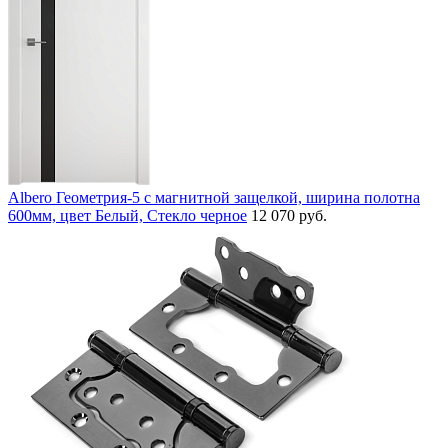
Albero Геометрия-5 с магнитной защелкой, ширина полотна
600мм, цвет Белый, Стекло черное
12 070 руб.