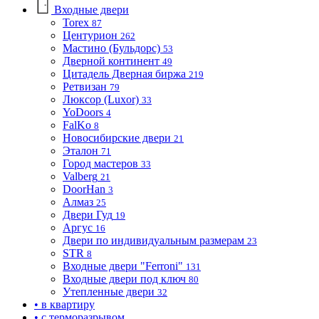
Входные двери
Torex
87
Центурион
262
Мастино (Бульдорс)
53
Дверной континент
49
Цитадель Дверная биржа
219
Ретвизан
79
Люксор (Luxor)
33
YoDoors
4
FalKo
8
Новосибирские двери
21
Эталон
71
Город мастеров
33
Valberg
21
DoorHan
3
Алмаз
25
Двери Гуд
19
Аргус
16
Двери по индивидуальным размерам
23
STR
8
Входные двери "Ferroni"
131
Входные двери под ключ
80
Утепленные двери
32
• в квартиру
• с терморазрывом