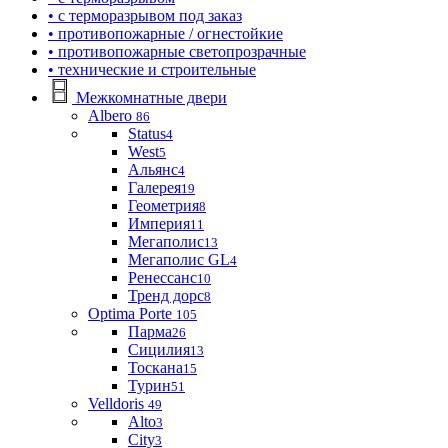
• с терморазрывом под заказ
• противопожарные / огнестойкие
• противопожарные светопрозрачные
• технические и строительные
Межкомнатные двери
Albero
86
Status
4
West
5
Альянс
4
Галерея
19
Геометрия
8
Империя
11
Мегаполис
13
Мегаполис GL
4
Ренессанс
10
Тренд дорс
8
Optima Porte
105
Парма
26
Сицилия
13
Тоскана
15
Турин
51
Velldoris
49
Alto
3
City
3