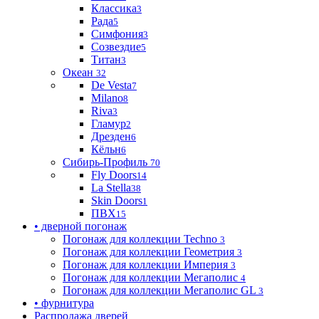
Классика
3
Рада
5
Симфония
3
Созвездие
5
Титан
3
Океан
32
De Vesta
7
Milano
8
Riva
3
Гламур
2
Дрезден
6
Кёльн
6
Сибирь-Профиль
70
Fly Doors
14
La Stella
38
Skin Doors
1
ПВХ
15
• дверной погонаж
Погонаж для коллекции Techno
3
Погонаж для коллекции Геометрия
3
Погонаж для коллекции Империя
3
Погонаж для коллекции Мегаполис
4
Погонаж для коллекции Мегаполис GL
3
• фурнитура
Распродажа дверей