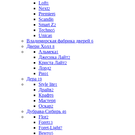
Loft
1
Next
2
Premier
6
Scandi
6
Smart Z
2
Techno
5
Unica
6
Владимирская фабрика дверей
6
Двери Холл
8
Альмека
1
Джесика Лайт
2
Криста Лайт
2
Лорд
2
Рио
1
Дера
19
Style lite
1
Драйв
2
Крафт
6
Мастер
8
Оскар
2
Дубрава-Сибирь
46
Flor
2
Foret
13
Foret-Light
7
Венто
5