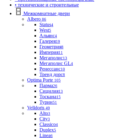
• технические и строительные
Межкомнатные двери
Albero
86
Status
4
West
5
Альянс
4
Галерея
19
Геометрия
8
Империя
11
Мегаполис
13
Мегаполис GL
4
Ренессанс
10
Тренд дорс
8
Optima Porte
105
Парма
26
Сицилия
13
Тоскана
15
Турин
51
Velldoris
49
Alto
3
City
3
Classico
4
Duplex
5
Linea
6