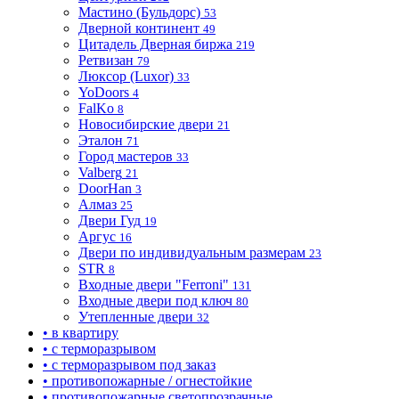
Мастино (Бульдорс)
53
Дверной континент
49
Цитадель Дверная биржа
219
Ретвизан
79
Люксор (Luxor)
33
YoDoors
4
FalKo
8
Новосибирские двери
21
Эталон
71
Город мастеров
33
Valberg
21
DoorHan
3
Алмаз
25
Двери Гуд
19
Аргус
16
Двери по индивидуальным размерам
23
STR
8
Входные двери "Ferroni"
131
Входные двери под ключ
80
Утепленные двери
32
• в квартиру
• с терморазрывом
• с терморазрывом под заказ
• противопожарные / огнестойкие
• противопожарные светопрозрачные