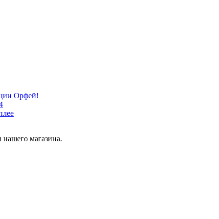
кции Орфей!
4
плее
 нашего магазина.