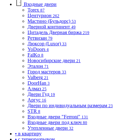
Входные двери
Torex
87
Центурион
262
Мастино (Бульдорс)
53
Дверной континент
49
Цитадель Дверная биржа
219
Ретвизан
79
Люксор (Luxor)
33
YoDoors
4
FalKo
8
Новосибирские двери
21
Эталон
71
Город мастеров
33
Valberg
21
DoorHan
3
Алмаз
25
Двери Гуд
19
Аргус
16
Двери по индивидуальным размерам
23
STR
8
Входные двери "Ferroni"
131
Входные двери под ключ
80
Утепленные двери
32
• в квартиру
• с терморазрывом