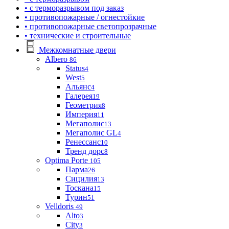
• с терморазрывом под заказ
• противопожарные / огнестойкие
• противопожарные светопрозрачные
• технические и строительные
Межкомнатные двери
Albero
86
Status
4
West
5
Альянс
4
Галерея
19
Геометрия
8
Империя
11
Мегаполис
13
Мегаполис GL
4
Ренессанс
10
Тренд дорс
8
Optima Porte
105
Парма
26
Сицилия
13
Тоскана
15
Турин
51
Velldoris
49
Alto
3
City
3