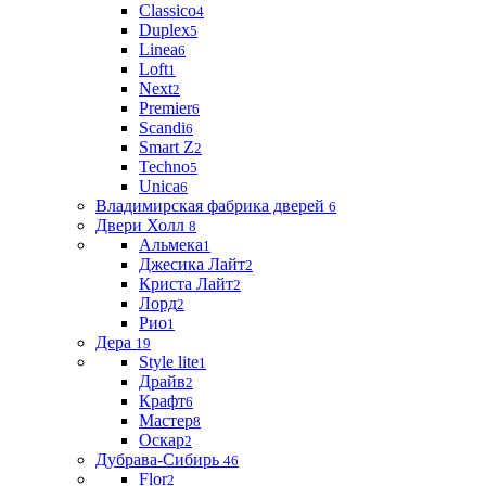
Classico
4
Duplex
5
Linea
6
Loft
1
Next
2
Premier
6
Scandi
6
Smart Z
2
Techno
5
Unica
6
Владимирская фабрика дверей
6
Двери Холл
8
Альмека
1
Джесика Лайт
2
Криста Лайт
2
Лорд
2
Рио
1
Дера
19
Style lite
1
Драйв
2
Крафт
6
Мастер
8
Оскар
2
Дубрава-Сибирь
46
Flor
2