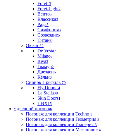
Foret
13
Foret-Light
7
Венто
5
Классика
3
Рада
5
Симфония
3
Созвездие
5
Титан
3
Океан
32
De Vesta
7
Milano
8
Riva
3
Гламур
2
Дрезден
6
Кёльн
6
Сибирь-Профиль
70
Fly Doors
14
La Stella
38
Skin Doors
1
ПВХ
15
• дверной погонаж
Погонаж для коллекции Techno
3
Погонаж для коллекции Геометрия
3
Погонаж для коллекции Империя
3
Погонаж для коллекции Мегаполис
4