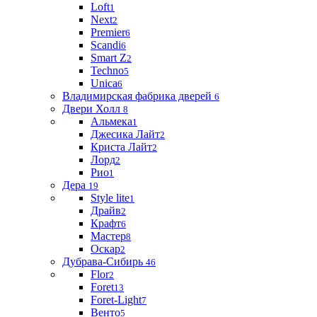
Loft
1
Next
2
Premier
6
Scandi
6
Smart Z
2
Techno
5
Unica
6
Владимирская фабрика дверей
6
Двери Холл
8
Альмека
1
Джесика Лайт
2
Криста Лайт
2
Лорд
2
Рио
1
Дера
19
Style lite
1
Драйв
2
Крафт
6
Мастер
8
Оскар
2
Дубрава-Сибирь
46
Flor
2
Foret
13
Foret-Light
7
Венто
5