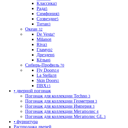
Классика
3
Рада
5
Симфония
3
Созвездие
5
Титан
3
Океан
32
De Vesta
7
Milano
8
Riva
3
Гламур
2
Дрезден
6
Кёльн
6
Сибирь-Профиль
70
Fly Doors
14
La Stella
38
Skin Doors
1
ПВХ
15
• дверной погонаж
Погонаж для коллекции Techno
3
Погонаж для коллекции Геометрия
3
Погонаж для коллекции Империя
3
Погонаж для коллекции Мегаполис
4
Погонаж для коллекции Мегаполис GL
3
• фурнитура
Распродажа дверей