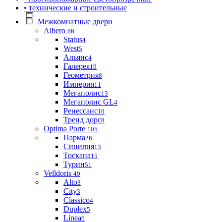
• технические и строительные
Межкомнатные двери
Albero
86
Status
4
West
5
Альянс
4
Галерея
19
Геометрия
8
Империя
11
Мегаполис
13
Мегаполис GL
4
Ренессанс
10
Тренд дорс
8
Optima Porte
105
Парма
26
Сицилия
13
Тоскана
15
Турин
51
Velldoris
49
Alto
3
City
3
Classico
4
Duplex
5
Linea
6