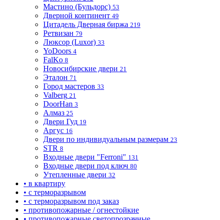
Мастино (Бульдорс)
53
Дверной континент
49
Цитадель Дверная биржа
219
Ретвизан
79
Люксор (Luxor)
33
YoDoors
4
FalKo
8
Новосибирские двери
21
Эталон
71
Город мастеров
33
Valberg
21
DoorHan
3
Алмаз
25
Двери Гуд
19
Аргус
16
Двери по индивидуальным размерам
23
STR
8
Входные двери "Ferroni"
131
Входные двери под ключ
80
Утепленные двери
32
• в квартиру
• с терморазрывом
• с терморазрывом под заказ
• противопожарные / огнестойкие
• противопожарные светопрозрачные