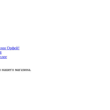
кции Орфей!
4
плее
 нашего магазина.