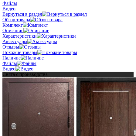
Файлы
Видео
Вернуться в раздел
Обзор товара
Комплект
Описание
Характеристики
Аксессуары
Отзывы
Похожие товары
Наличие
Файлы
Видео
Снята с производства