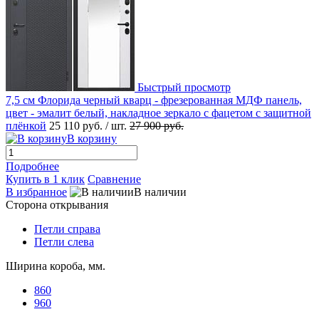
Быстрый просмотр
7,5 см Флорида черный кварц - фрезерованная МДФ панель,
цвет - эмалит белый, накладное зеркало с фацетом с защитной
плёнкой
25 110 руб.
/ шт.
27 900 руб.
В корзину
Подробнее
Купить в 1 клик
Сравнение
В избранное
В наличии
Сторона открывания
Петли справа
Петли слева
Ширина короба, мм.
860
960