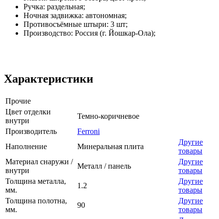
Ручка: раздельная;
Ночная задвижка: автономная;
Противосъёмные штыри: 3 шт;
Производство: Россия (г. Йошкар-Ола);
Характеристики
Прочие
Цвет отделки
Темно-коричневое
внутри
Производитель
Ferroni
Другие
Наполнение
Минеральная плита
товары
Материал снаружи /
Другие
Металл / панель
внутри
товары
Толщина металла,
Другие
1.2
мм.
товары
Толщина полотна,
Другие
90
мм.
товары