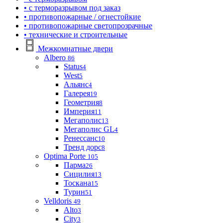
• с терморазрывом под заказ
• противопожарные / огнестойкие
• противопожарные светопрозрачные
• технические и строительные
Межкомнатные двери
Albero
86
Status
4
West
5
Альянс
4
Галерея
19
Геометрия
8
Империя
11
Мегаполис
13
Мегаполис GL
4
Ренессанс
10
Тренд дорс
8
Optima Porte
105
Парма
26
Сицилия
13
Тоскана
15
Турин
51
Velldoris
49
Alto
3
City
3