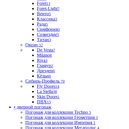
Foret
13
Foret-Light
7
Венто
5
Классика
3
Рада
5
Симфония
3
Созвездие
5
Титан
3
Океан
32
De Vesta
7
Milano
8
Riva
3
Гламур
2
Дрезден
6
Кёльн
6
Сибирь-Профиль
70
Fly Doors
14
La Stella
38
Skin Doors
1
ПВХ
15
• дверной погонаж
Погонаж для коллекции Techno
3
Погонаж для коллекции Геометрия
3
Погонаж для коллекции Империя
3
Погонаж для коллекции Мегаполис
4