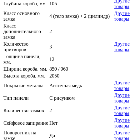
Другие
Глубина короба, мм.
105
товары
Класс основного
Другие
4 (тело замка) + 2 (цилиндр)
замка
товары
Класс
дополнительного
2
замка
Количество
Другие
3
притворов
товары
Толщина панели,
12
мм.
Ширина короба, мм.
850 / 960
Высота короба, мм.
2050
Другие
Покрытие металла
Античная медь
товары
Другие
Тип панели
С рисунком
товары
Другие
Количество замков
2
товары
Другие
Сейфовое запирание
Нет
товары
Поворотник на
Другие
Да
замке
товары