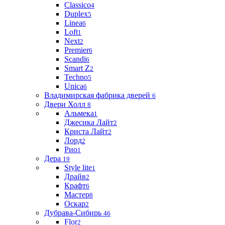
Classico
4
Duplex
5
Linea
6
Loft
1
Next
2
Premier
6
Scandi
6
Smart Z
2
Techno
5
Unica
6
Владимирская фабрика дверей
6
Двери Холл
8
Альмека
1
Джесика Лайт
2
Криста Лайт
2
Лорд
2
Рио
1
Дера
19
Style lite
1
Драйв
2
Крафт
6
Мастер
8
Оскар
2
Дубрава-Сибирь
46
Flor
2