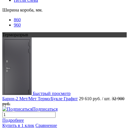
Петли слева
Ширина короба, мм.
860
960
Терморазрыв
Быстрый просмотр
Барин-2 Мет/Мет Термо/Букле Графит
29 610 руб.
/ шт.
32 900
руб.
Подписаться
Подробнее
Купить в 1 клик
Сравнение