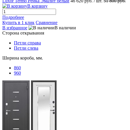
Luxor Termo Рейка Эмалит белый
46 620 руб.
/ шт.
51 800 руб.
В корзину
Подробнее
Купить в 1 клик
Сравнение
В избранное
В наличии
Сторона открывания
Петли справа
Петли слева
Ширина короба, мм.
860
960