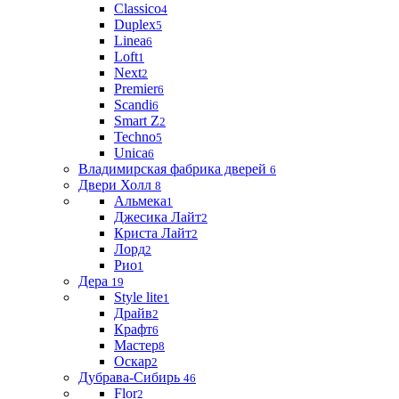
Classico
4
Duplex
5
Linea
6
Loft
1
Next
2
Premier
6
Scandi
6
Smart Z
2
Techno
5
Unica
6
Владимирская фабрика дверей
6
Двери Холл
8
Альмека
1
Джесика Лайт
2
Криста Лайт
2
Лорд
2
Рио
1
Дера
19
Style lite
1
Драйв
2
Крафт
6
Мастер
8
Оскар
2
Дубрава-Сибирь
46
Flor
2