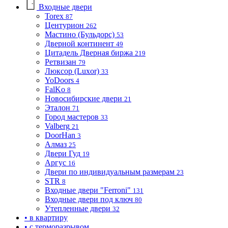
Входные двери
Torex
87
Центурион
262
Мастино (Бульдорс)
53
Дверной континент
49
Цитадель Дверная биржа
219
Ретвизан
79
Люксор (Luxor)
33
YoDoors
4
FalKo
8
Новосибирские двери
21
Эталон
71
Город мастеров
33
Valberg
21
DoorHan
3
Алмаз
25
Двери Гуд
19
Аргус
16
Двери по индивидуальным размерам
23
STR
8
Входные двери "Ferroni"
131
Входные двери под ключ
80
Утепленные двери
32
• в квартиру
• с терморазрывом