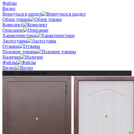
Файлы
Видео
Вернуться в раздел
Обзор товара
Комплект
Описание
Характеристики
Аксессуары
Отзывы
Похожие товары
Наличие
Файлы
Видео
Снята с производства