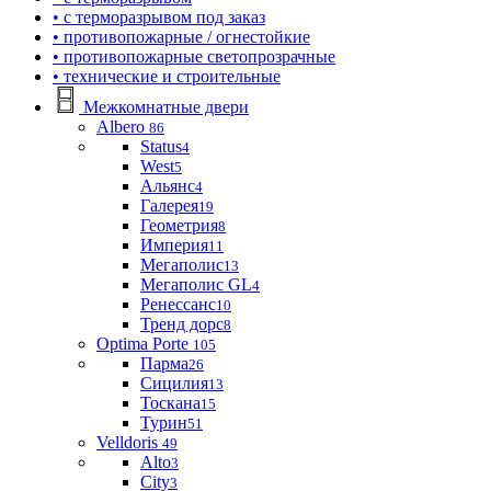
• с терморазрывом под заказ
• противопожарные / огнестойкие
• противопожарные светопрозрачные
• технические и строительные
Межкомнатные двери
Albero
86
Status
4
West
5
Альянс
4
Галерея
19
Геометрия
8
Империя
11
Мегаполис
13
Мегаполис GL
4
Ренессанс
10
Тренд дорс
8
Optima Porte
105
Парма
26
Сицилия
13
Тоскана
15
Турин
51
Velldoris
49
Alto
3
City
3