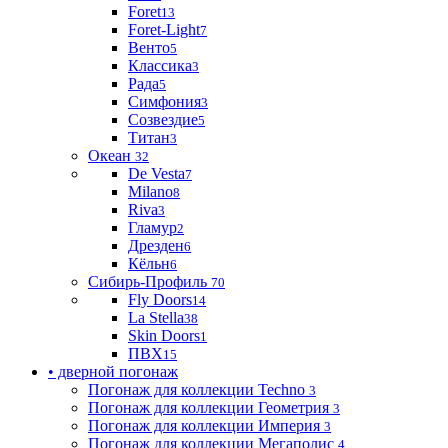
Foret
13
Foret-Light
7
Венто
5
Классика
3
Рада
5
Симфония
3
Созвездие
5
Титан
3
Океан
32
De Vesta
7
Milano
8
Riva
3
Гламур
2
Дрезден
6
Кёльн
6
Сибирь-Профиль
70
Fly Doors
14
La Stella
38
Skin Doors
1
ПВХ
15
• дверной погонаж
Погонаж для коллекции Techno
3
Погонаж для коллекции Геометрия
3
Погонаж для коллекции Империя
3
Погонаж для коллекции Мегаполис
4