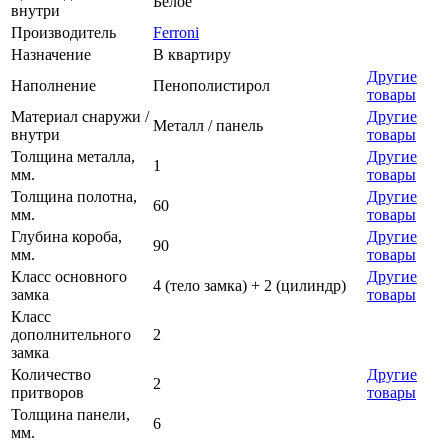
Белое
внутри
Производитель
Ferroni
Назначение
В квартиру
Другие
Наполнение
Пенополистирол
товары
Материал снаружи /
Другие
Металл / панель
внутри
товары
Толщина металла,
Другие
1
мм.
товары
Толщина полотна,
Другие
60
мм.
товары
Глубина короба,
Другие
90
мм.
товары
Класс основного
Другие
4 (тело замка) + 2 (цилиндр)
замка
товары
Класс
дополнительного
2
замка
Количество
Другие
2
притворов
товары
Толщина панели,
6
мм.