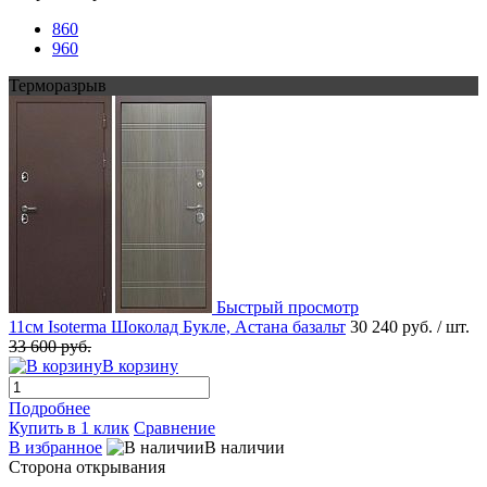
860
960
Терморазрыв
Быстрый просмотр
11см Isoterma Шоколад Букле, Астана базальт
30 240 руб.
/ шт.
33 600 руб.
В корзину
Подробнее
Купить в 1 клик
Сравнение
В избранное
В наличии
Сторона открывания