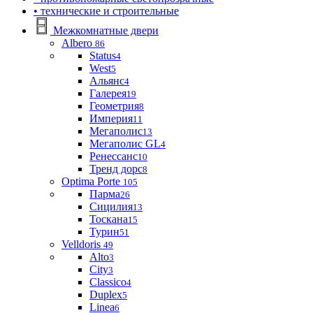
• технические и строительные
Межкомнатные двери
Albero
86
Status
4
West
5
Альянс
4
Галерея
19
Геометрия
8
Империя
11
Мегаполис
13
Мегаполис GL
4
Ренессанс
10
Тренд дорс
8
Optima Porte
105
Парма
26
Сицилия
13
Тоскана
15
Турин
51
Velldoris
49
Alto
3
City
3
Classico
4
Duplex
5
Linea
6