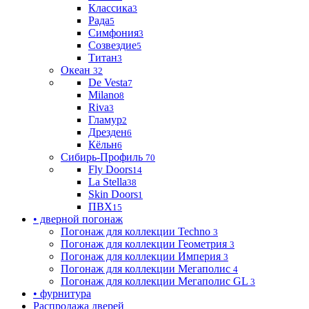
Классика
3
Рада
5
Симфония
3
Созвездие
5
Титан
3
Океан
32
De Vesta
7
Milano
8
Riva
3
Гламур
2
Дрезден
6
Кёльн
6
Сибирь-Профиль
70
Fly Doors
14
La Stella
38
Skin Doors
1
ПВХ
15
• дверной погонаж
Погонаж для коллекции Techno
3
Погонаж для коллекции Геометрия
3
Погонаж для коллекции Империя
3
Погонаж для коллекции Мегаполис
4
Погонаж для коллекции Мегаполис GL
3
• фурнитура
Распродажа дверей