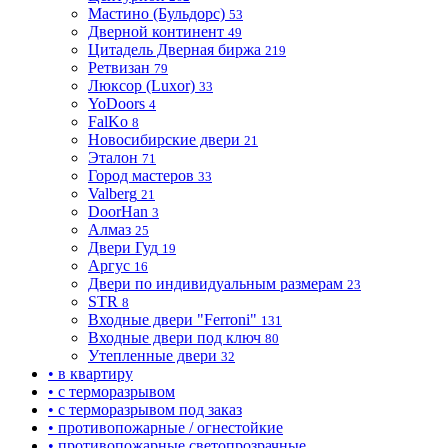
Мастино (Бульдорс)
53
Дверной континент
49
Цитадель Дверная биржа
219
Ретвизан
79
Люксор (Luxor)
33
YoDoors
4
FalKo
8
Новосибирские двери
21
Эталон
71
Город мастеров
33
Valberg
21
DoorHan
3
Алмаз
25
Двери Гуд
19
Аргус
16
Двери по индивидуальным размерам
23
STR
8
Входные двери "Ferroni"
131
Входные двери под ключ
80
Утепленные двери
32
• в квартиру
• с терморазрывом
• с терморазрывом под заказ
• противопожарные / огнестойкие
• противопожарные светопрозрачные