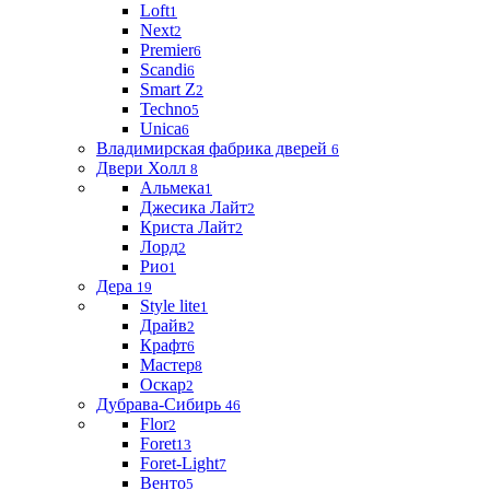
Loft
1
Next
2
Premier
6
Scandi
6
Smart Z
2
Techno
5
Unica
6
Владимирская фабрика дверей
6
Двери Холл
8
Альмека
1
Джесика Лайт
2
Криста Лайт
2
Лорд
2
Рио
1
Дера
19
Style lite
1
Драйв
2
Крафт
6
Мастер
8
Оскар
2
Дубрава-Сибирь
46
Flor
2
Foret
13
Foret-Light
7
Венто
5