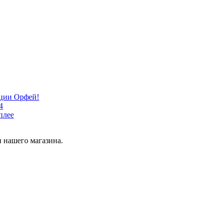
кции Орфей!
4
плее
 нашего магазина.