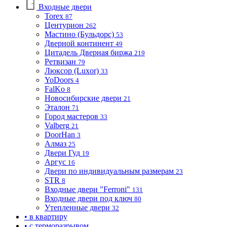
Входные двери
Torex
87
Центурион
262
Мастино (Бульдорс)
53
Дверной континент
49
Цитадель Дверная биржа
219
Ретвизан
79
Люксор (Luxor)
33
YoDoors
4
FalKo
8
Новосибирские двери
21
Эталон
71
Город мастеров
33
Valberg
21
DoorHan
3
Алмаз
25
Двери Гуд
19
Аргус
16
Двери по индивидуальным размерам
23
STR
8
Входные двери "Ferroni"
131
Входные двери под ключ
80
Утепленные двери
32
• в квартиру
• с терморазрывом