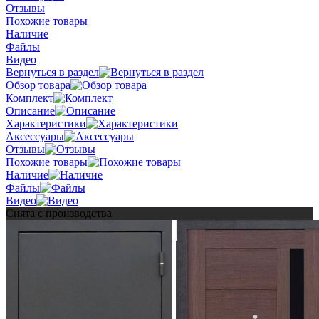
Отзывы
Похожие товары
Наличие
Файлы
Видео
Вернуться в раздел
Обзор товара
Комплект
Описание
Характеристики
Аксессуары
Отзывы
Похожие товары
Наличие
Файлы
Видео
Снята с производства