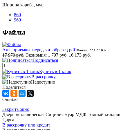
Ширина короба, мм.
860
960
Файлы
Акт_приемки_передачи_образец.pdf
Файлы, 223.27 КБ
17 970 руб.
Экономия:
1 797 руб.
16 173 руб.
Подписаться
Купить в 1 клик
В рассрочку
Недоступно
Поделиться
Ошибка
Закрыть окно
Дверь металлическая Сицилия муар МДФ Темный кипарис
Царга
В рассрочку или кредит