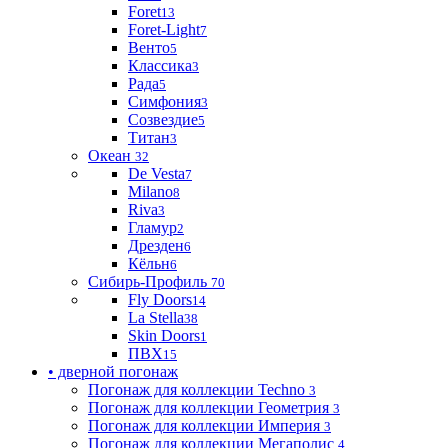
Foret
13
Foret-Light
7
Венто
5
Классика
3
Рада
5
Симфония
3
Созвездие
5
Титан
3
Океан
32
De Vesta
7
Milano
8
Riva
3
Гламур
2
Дрезден
6
Кёльн
6
Сибирь-Профиль
70
Fly Doors
14
La Stella
38
Skin Doors
1
ПВХ
15
• дверной погонаж
Погонаж для коллекции Techno
3
Погонаж для коллекции Геометрия
3
Погонаж для коллекции Империя
3
Погонаж для коллекции Мегаполис
4