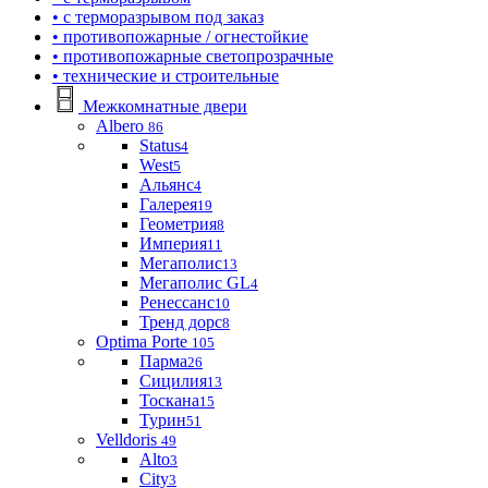
• с терморазрывом под заказ
• противопожарные / огнестойкие
• противопожарные светопрозрачные
• технические и строительные
Межкомнатные двери
Albero
86
Status
4
West
5
Альянс
4
Галерея
19
Геометрия
8
Империя
11
Мегаполис
13
Мегаполис GL
4
Ренессанс
10
Тренд дорс
8
Optima Porte
105
Парма
26
Сицилия
13
Тоскана
15
Турин
51
Velldoris
49
Alto
3
City
3