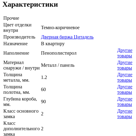
Характеристики
Прочие
Цвет отделки
Темно-коричневое
внутри
Производитель
Дверная биржа Цитадель
Назначение
В квартиру
Другие
Наполнение
Пенополистирол
товары
Материал
Другие
Металл / панель
снаружи / внутри
товары
Толщина
Другие
1.2
металла, мм.
товары
Толщина
Другие
60
полотна, мм.
товары
Глубина короба,
Другие
90
мм.
товары
Класс основного
Другие
2
замка
товары
Класс
дополнительного
2
замка