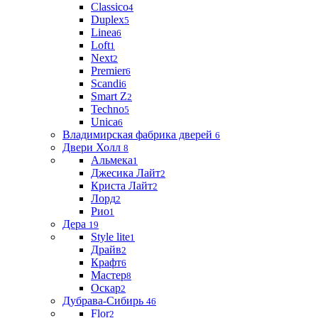
Classico
4
Duplex
5
Linea
6
Loft
1
Next
2
Premier
6
Scandi
6
Smart Z
2
Techno
5
Unica
6
Владимирская фабрика дверей
6
Двери Холл
8
Альмека
1
Джесика Лайт
2
Криста Лайт
2
Лорд
2
Рио
1
Дера
19
Style lite
1
Драйв
2
Крафт
6
Мастер
8
Оскар
2
Дубрава-Сибирь
46
Flor
2