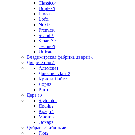
Classico
4
Duplex
5
Linea
6
Loft
1
Next
2
Premier
6
Scandi
6
Smart Z
2
Techno
5
Unica
6
Владимирская фабрика дверей
6
Двери Холл
8
Альмека
1
Джесика Лайт
2
Криста Лайт
2
Лорд
2
Рио
1
Дера
19
Style lite
1
Драйв
2
Крафт
6
Мастер
8
Оскар
2
Дубрава-Сибирь
46
Flor
2