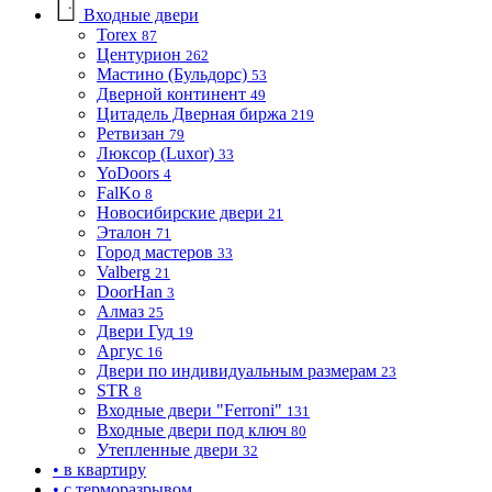
Входные двери
Torex
87
Центурион
262
Мастино (Бульдорс)
53
Дверной континент
49
Цитадель Дверная биржа
219
Ретвизан
79
Люксор (Luxor)
33
YoDoors
4
FalKo
8
Новосибирские двери
21
Эталон
71
Город мастеров
33
Valberg
21
DoorHan
3
Алмаз
25
Двери Гуд
19
Аргус
16
Двери по индивидуальным размерам
23
STR
8
Входные двери "Ferroni"
131
Входные двери под ключ
80
Утепленные двери
32
• в квартиру
• с терморазрывом