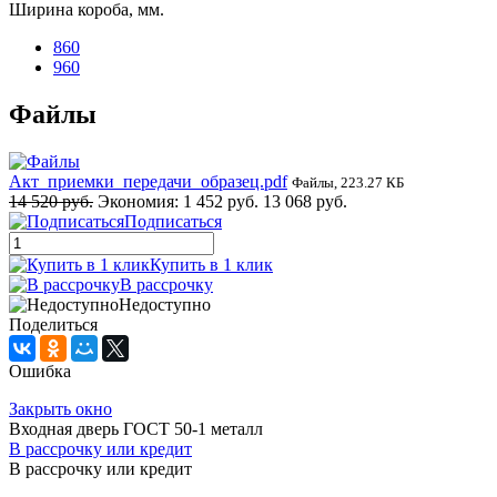
Ширина короба, мм.
860
960
Файлы
Акт_приемки_передачи_образец.pdf
Файлы, 223.27 КБ
14 520 руб.
Экономия:
1 452 руб.
13 068 руб.
Подписаться
Купить в 1 клик
В рассрочку
Недоступно
Поделиться
Ошибка
Закрыть окно
Входная дверь ГОСТ 50-1 металл
В рассрочку или кредит
В рассрочку или кредит