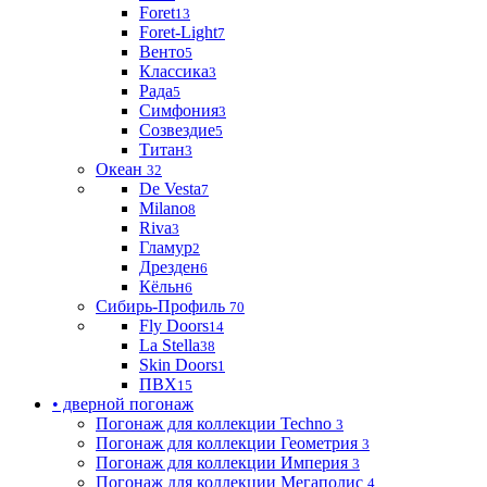
Foret
13
Foret-Light
7
Венто
5
Классика
3
Рада
5
Симфония
3
Созвездие
5
Титан
3
Океан
32
De Vesta
7
Milano
8
Riva
3
Гламур
2
Дрезден
6
Кёльн
6
Сибирь-Профиль
70
Fly Doors
14
La Stella
38
Skin Doors
1
ПВХ
15
• дверной погонаж
Погонаж для коллекции Techno
3
Погонаж для коллекции Геометрия
3
Погонаж для коллекции Империя
3
Погонаж для коллекции Мегаполис
4