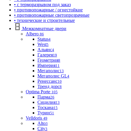
• с терморазрывом под заказ
• противопожарные / огнестойкие
• противопожарные светопрозрачные
• технические и строительные
Межкомнатные двери
Albero
86
Status
4
West
5
Альянс
4
Галерея
19
Геометрия
8
Империя
11
Мегаполис
13
Мегаполис GL
4
Ренессанс
10
Тренд дорс
8
Optima Porte
105
Парма
26
Сицилия
13
Тоскана
15
Турин
51
Velldoris
49
Alto
3
City
3