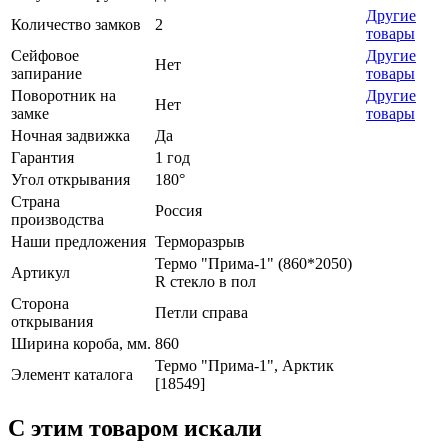
Другие
Количество замков
2
товары
Сейфовое
Другие
Нет
запирание
товары
Поворотник на
Другие
Нет
замке
товары
Ночная задвижка
Да
Гарантия
1 год
Угол открывания
180°
Страна
Россия
производства
Наши предложения
Терморазрыв
Термо "Прима-1" (860*2050)
Артикул
R стекло в пол
Сторона
Петли справа
открывания
Ширина короба, мм.
860
Термо "Прима-1", Арктик
Элемент каталога
[18549]
C этим товаром искали