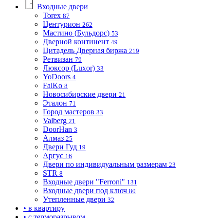
Входные двери
Torex
87
Центурион
262
Мастино (Бульдорс)
53
Дверной континент
49
Цитадель Дверная биржа
219
Ретвизан
79
Люксор (Luxor)
33
YoDoors
4
FalKo
8
Новосибирские двери
21
Эталон
71
Город мастеров
33
Valberg
21
DoorHan
3
Алмаз
25
Двери Гуд
19
Аргус
16
Двери по индивидуальным размерам
23
STR
8
Входные двери "Ferroni"
131
Входные двери под ключ
80
Утепленные двери
32
• в квартиру
• с терморазрывом