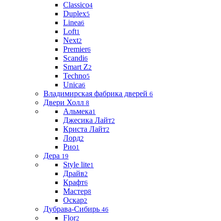
Classico
4
Duplex
5
Linea
6
Loft
1
Next
2
Premier
6
Scandi
6
Smart Z
2
Techno
5
Unica
6
Владимирская фабрика дверей
6
Двери Холл
8
Альмека
1
Джесика Лайт
2
Криста Лайт
2
Лорд
2
Рио
1
Дера
19
Style lite
1
Драйв
2
Крафт
6
Мастер
8
Оскар
2
Дубрава-Сибирь
46
Flor
2