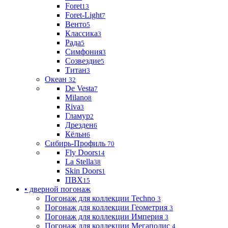
Foret
13
Foret-Light
7
Венто
5
Классика
3
Рада
5
Симфония
3
Созвездие
5
Титан
3
Океан
32
De Vesta
7
Milano
8
Riva
3
Гламур
2
Дрезден
6
Кёльн
6
Сибирь-Профиль
70
Fly Doors
14
La Stella
38
Skin Doors
1
ПВХ
15
• дверной погонаж
Погонаж для коллекции Techno
3
Погонаж для коллекции Геометрия
3
Погонаж для коллекции Империя
3
Погонаж для коллекции Мегаполис
4