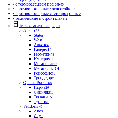
• с терморазрывом под заказ
• противопожарные / огнестойкие
• противопожарные светопрозрачные
• технические и строительные
Межкомнатные двери
Albero
86
Status
4
West
5
Альянс
4
Галерея
19
Геометрия
8
Империя
11
Мегаполис
13
Мегаполис GL
4
Ренессанс
10
Тренд дорс
8
Optima Porte
105
Парма
26
Сицилия
13
Тоскана
15
Турин
51
Velldoris
49
Alto
3
City
3