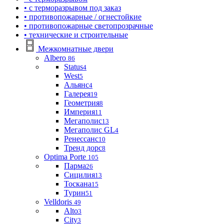
• с терморазрывом под заказ
• противопожарные / огнестойкие
• противопожарные светопрозрачные
• технические и строительные
Межкомнатные двери
Albero
86
Status
4
West
5
Альянс
4
Галерея
19
Геометрия
8
Империя
11
Мегаполис
13
Мегаполис GL
4
Ренессанс
10
Тренд дорс
8
Optima Porte
105
Парма
26
Сицилия
13
Тоскана
15
Турин
51
Velldoris
49
Alto
3
City
3