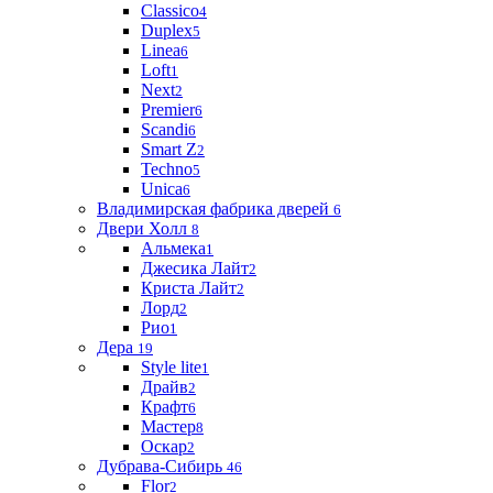
Classico
4
Duplex
5
Linea
6
Loft
1
Next
2
Premier
6
Scandi
6
Smart Z
2
Techno
5
Unica
6
Владимирская фабрика дверей
6
Двери Холл
8
Альмека
1
Джесика Лайт
2
Криста Лайт
2
Лорд
2
Рио
1
Дера
19
Style lite
1
Драйв
2
Крафт
6
Мастер
8
Оскар
2
Дубрава-Сибирь
46
Flor
2