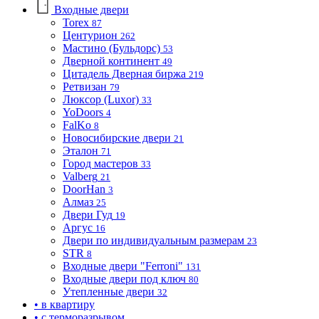
Входные двери
Torex
87
Центурион
262
Мастино (Бульдорс)
53
Дверной континент
49
Цитадель Дверная биржа
219
Ретвизан
79
Люксор (Luxor)
33
YoDoors
4
FalKo
8
Новосибирские двери
21
Эталон
71
Город мастеров
33
Valberg
21
DoorHan
3
Алмаз
25
Двери Гуд
19
Аргус
16
Двери по индивидуальным размерам
23
STR
8
Входные двери "Ferroni"
131
Входные двери под ключ
80
Утепленные двери
32
• в квартиру
• с терморазрывом