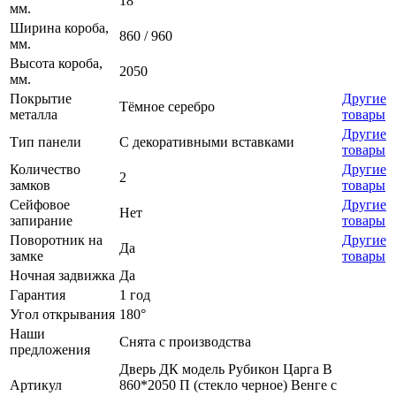
18
мм.
Ширина короба,
860 / 960
мм.
Высота короба,
2050
мм.
Покрытие
Другие
Тёмное серебро
металла
товары
Другие
Тип панели
С декоративными вставками
товары
Количество
Другие
2
замков
товары
Сейфовое
Другие
Нет
запирание
товары
Поворотник на
Другие
Да
замке
товары
Ночная задвижка
Да
Гарантия
1 год
Угол открывания
180°
Наши
Снята с производства
предложения
Дверь ДК модель Рубикон Царга В
Артикул
860*2050 П (стекло черное) Венге с