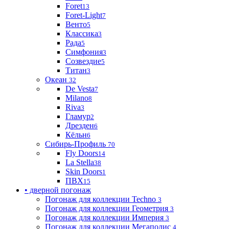
Foret
13
Foret-Light
7
Венто
5
Классика
3
Рада
5
Симфония
3
Созвездие
5
Титан
3
Океан
32
De Vesta
7
Milano
8
Riva
3
Гламур
2
Дрезден
6
Кёльн
6
Сибирь-Профиль
70
Fly Doors
14
La Stella
38
Skin Doors
1
ПВХ
15
• дверной погонаж
Погонаж для коллекции Techno
3
Погонаж для коллекции Геометрия
3
Погонаж для коллекции Империя
3
Погонаж для коллекции Мегаполис
4