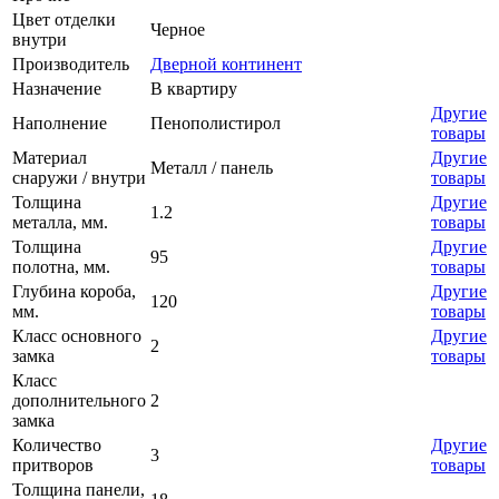
Цвет отделки
Черное
внутри
Производитель
Дверной континент
Назначение
В квартиру
Другие
Наполнение
Пенополистирол
товары
Материал
Другие
Металл / панель
снаружи / внутри
товары
Толщина
Другие
1.2
металла, мм.
товары
Толщина
Другие
95
полотна, мм.
товары
Глубина короба,
Другие
120
мм.
товары
Класс основного
Другие
2
замка
товары
Класс
дополнительного
2
замка
Количество
Другие
3
притворов
товары
Толщина панели,