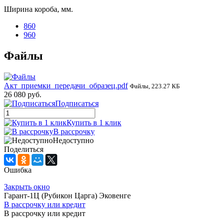
Ширина короба, мм.
860
960
Файлы
Акт_приемки_передачи_образец.pdf
Файлы, 223.27 КБ
26 080 руб.
Подписаться
Купить в 1 клик
В рассрочку
Недоступно
Поделиться
Ошибка
Закрыть окно
Гарант-1Ц (Рубикон Царга) Эковенге
В рассрочку или кредит
В рассрочку или кредит