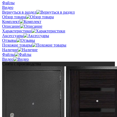
Файлы
Видео
Вернуться в раздел
Обзор товара
Комплект
Описание
Характеристики
Аксессуары
Отзывы
Похожие товары
Наличие
Файлы
Видео
Снята с производства