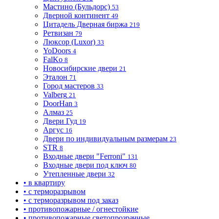
Мастино (Бульдорс)
53
Дверной континент
49
Цитадель Дверная биржа
219
Ретвизан
79
Люксор (Luxor)
33
YoDoors
4
FalKo
8
Новосибирские двери
21
Эталон
71
Город мастеров
33
Valberg
21
DoorHan
3
Алмаз
25
Двери Гуд
19
Аргус
16
Двери по индивидуальным размерам
23
STR
8
Входные двери "Ferroni"
131
Входные двери под ключ
80
Утепленные двери
32
• в квартиру
• с терморазрывом
• с терморазрывом под заказ
• противопожарные / огнестойкие
• противопожарные светопрозрачные