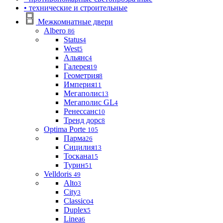
• технические и строительные
Межкомнатные двери
Albero
86
Status
4
West
5
Альянс
4
Галерея
19
Геометрия
8
Империя
11
Мегаполис
13
Мегаполис GL
4
Ренессанс
10
Тренд дорс
8
Optima Porte
105
Парма
26
Сицилия
13
Тоскана
15
Турин
51
Velldoris
49
Alto
3
City
3
Classico
4
Duplex
5
Linea
6