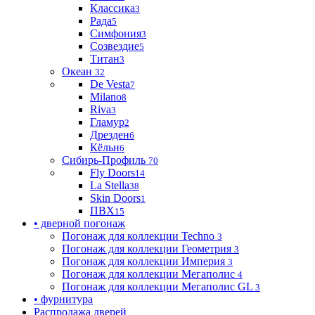
Классика
3
Рада
5
Симфония
3
Созвездие
5
Титан
3
Океан
32
De Vesta
7
Milano
8
Riva
3
Гламур
2
Дрезден
6
Кёльн
6
Сибирь-Профиль
70
Fly Doors
14
La Stella
38
Skin Doors
1
ПВХ
15
• дверной погонаж
Погонаж для коллекции Techno
3
Погонаж для коллекции Геометрия
3
Погонаж для коллекции Империя
3
Погонаж для коллекции Мегаполис
4
Погонаж для коллекции Мегаполис GL
3
• фурнитура
Распродажа дверей