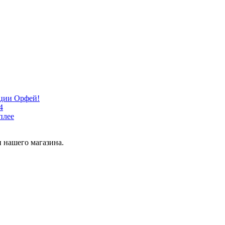
кции Орфей!
4
плее
 нашего магазина.