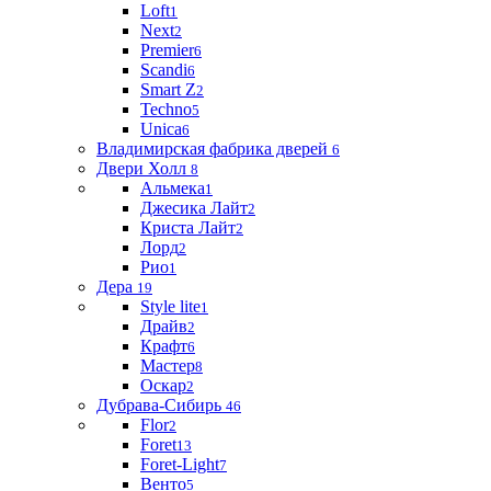
Loft
1
Next
2
Premier
6
Scandi
6
Smart Z
2
Techno
5
Unica
6
Владимирская фабрика дверей
6
Двери Холл
8
Альмека
1
Джесика Лайт
2
Криста Лайт
2
Лорд
2
Рио
1
Дера
19
Style lite
1
Драйв
2
Крафт
6
Мастер
8
Оскар
2
Дубрава-Сибирь
46
Flor
2
Foret
13
Foret-Light
7
Венто
5