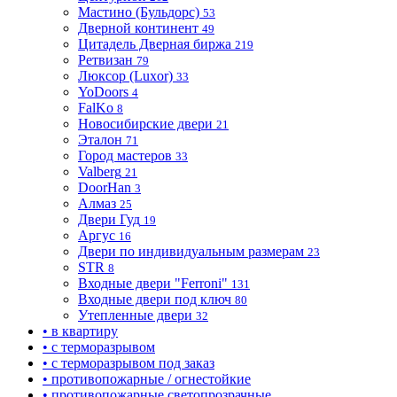
Мастино (Бульдорс)
53
Дверной континент
49
Цитадель Дверная биржа
219
Ретвизан
79
Люксор (Luxor)
33
YoDoors
4
FalKo
8
Новосибирские двери
21
Эталон
71
Город мастеров
33
Valberg
21
DoorHan
3
Алмаз
25
Двери Гуд
19
Аргус
16
Двери по индивидуальным размерам
23
STR
8
Входные двери "Ferroni"
131
Входные двери под ключ
80
Утепленные двери
32
• в квартиру
• с терморазрывом
• с терморазрывом под заказ
• противопожарные / огнестойкие
• противопожарные светопрозрачные