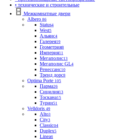
• технические и строительные
Межкомнатные двери
Albero
86
Status
4
West
5
Альянс
4
Галерея
19
Геометрия
8
Империя
11
Мегаполис
13
Мегаполис GL
4
Ренессанс
10
Тренд дорс
8
Optima Porte
105
Парма
26
Сицилия
13
Тоскана
15
Турин
51
Velldoris
49
Alto
3
City
3
Classico
4
Duplex
5
Linea
6