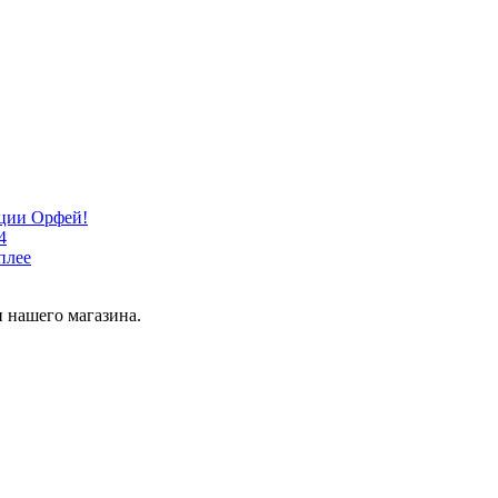
кции Орфей!
4
плее
 нашего магазина.