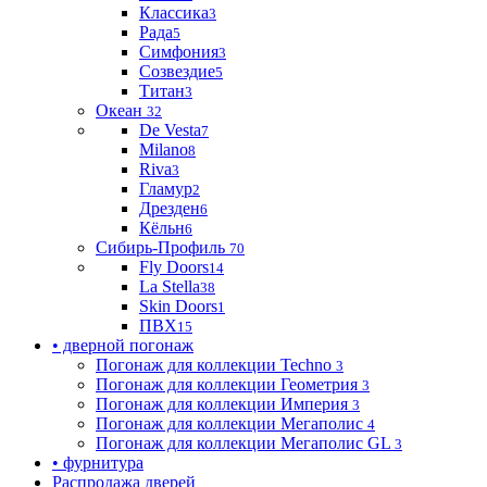
Классика
3
Рада
5
Симфония
3
Созвездие
5
Титан
3
Океан
32
De Vesta
7
Milano
8
Riva
3
Гламур
2
Дрезден
6
Кёльн
6
Сибирь-Профиль
70
Fly Doors
14
La Stella
38
Skin Doors
1
ПВХ
15
• дверной погонаж
Погонаж для коллекции Techno
3
Погонаж для коллекции Геометрия
3
Погонаж для коллекции Империя
3
Погонаж для коллекции Мегаполис
4
Погонаж для коллекции Мегаполис GL
3
• фурнитура
Распродажа дверей