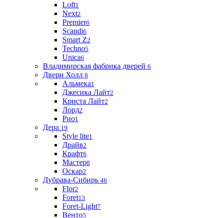
Loft
1
Next
2
Premier
6
Scandi
6
Smart Z
2
Techno
5
Unica
6
Владимирская фабрика дверей
6
Двери Холл
8
Альмека
1
Джесика Лайт
2
Криста Лайт
2
Лорд
2
Рио
1
Дера
19
Style lite
1
Драйв
2
Крафт
6
Мастер
8
Оскар
2
Дубрава-Сибирь
46
Flor
2
Foret
13
Foret-Light
7
Венто
5