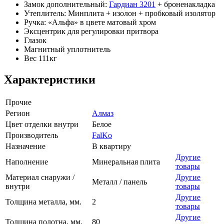
Замок дополнительный:
Гардиан 3201
+ броненакладка
Утеплитель: Минплита + изолон + пробковый изолятор
Ручка: «Альфа» в цвете матовый хром
Эксцентрик для регулировки притвора
Глазок
Магнитный уплотнитель
Вес 111кг
Характеристики
Прочие
Регион
Алмаз
Цвет отделки внутри
Белое
Производитель
FalKo
Назначение
В квартиру
Другие
Наполнение
Минеральная плита
товары
Материал снаружи /
Другие
Металл / панель
внутри
товары
Другие
Толщина металла, мм.
2
товары
Другие
Толщина полотна, мм.
80