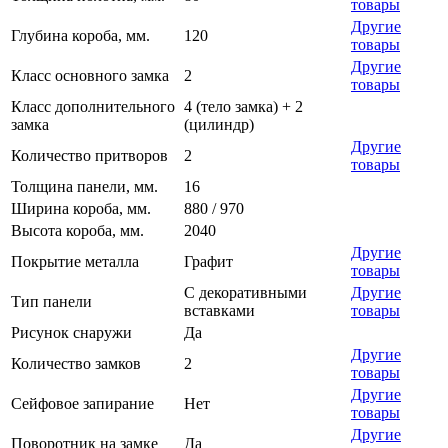
товары
Другие
Глубина короба, мм.
120
товары
Другие
Класс основного замка
2
товары
Класс дополнительного
4 (тело замка) + 2
замка
(цилиндр)
Другие
Количество притворов
2
товары
Толщина панели, мм.
16
Ширина короба, мм.
880 / 970
Высота короба, мм.
2040
Другие
Покрытие металла
Графит
товары
С декоративными
Другие
Тип панели
вставками
товары
Рисунок снаружи
Да
Другие
Количество замков
2
товары
Другие
Сейфовое запирание
Нет
товары
Другие
Поворотник на замке
Да