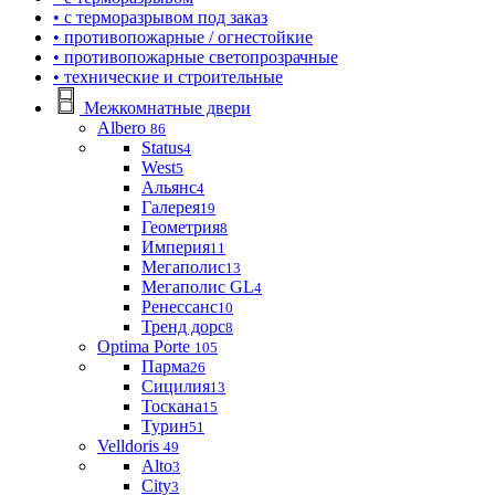
• с терморазрывом под заказ
• противопожарные / огнестойкие
• противопожарные светопрозрачные
• технические и строительные
Межкомнатные двери
Albero
86
Status
4
West
5
Альянс
4
Галерея
19
Геометрия
8
Империя
11
Мегаполис
13
Мегаполис GL
4
Ренессанс
10
Тренд дорс
8
Optima Porte
105
Парма
26
Сицилия
13
Тоскана
15
Турин
51
Velldoris
49
Alto
3
City
3