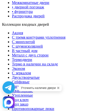
Межкомнатные двери
• дверной погонаж
• фурнитура
Распродажа дверей
Коллекции входных дверей
Акция
С тремя контурами уплотнения
С минплитой
С шумоизоляцией
В частный дом
Металл с двух сторон
Термодвери
Термо в наличии на складе
Эконом
С зеркалом
Двухстворчатые
Сейфовые
Низкие
✖
Уточнить наличие двери
Квартирные
Утепленные
Под ключ
Под заказ
Противопожарные люки