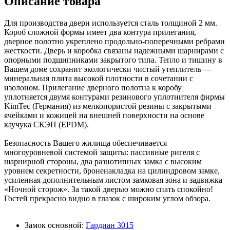
Описание товара
Для производства двери используется сталь толщиной 2 мм.
Короб сложной формы имеет два контура прилегания,
дверное полотно укреплено продольно-поперечными ребрами
жесткости. Дверь и коробка связаны надежными шарнирами с
опорными подшипниками закрытого типа. Тепло и тишину в
Вашем доме сохранит экологически чистый утеплитель —
минеральная плита высокой плотности в сочетании с
изолоном. Прилегание дверного полотна к коробу
уплотняется двумя контурами резинового уплотнителя фирмы
KimTec (Германия) из мелкопористой резины с закрытыми
ячейками и кожицей на внешней поверхности на основе
каучука СКЭП (EPDM).
Безопасность Вашего жилища обеспечивается
многоуровневой системой защиты: пассивные ригеля с
шарнирной стороны, два разнотипных замка с высоким
уровнем секретности, броненакладка на цилиндровом замке,
усиленная дополнительным листом замковая зона и задвижка
«Ночной сторож». За такой дверью можно спать спокойно!
Гостей прекрасно видно в глазок с широким углом обзора.
Замок основной:
Гардиан 3015