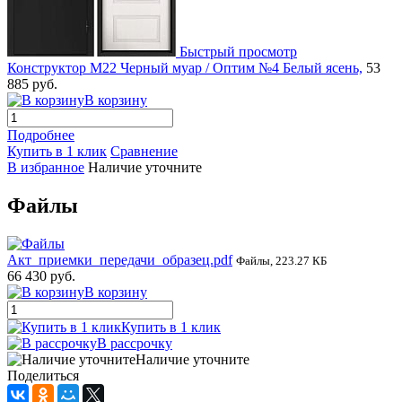
Быстрый просмотр
Конструктор М22 Черный муар / Оптим №4 Белый ясень,
53
885 руб.
В корзину
Подробнее
Купить в 1 клик
Сравнение
В избранное
Наличие уточните
Файлы
Акт_приемки_передачи_образец.pdf
Файлы, 223.27 КБ
66 430 руб.
В корзину
Купить в 1 клик
В рассрочку
Наличие уточните
Поделиться