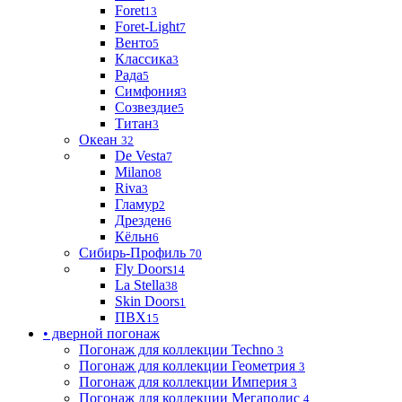
Foret
13
Foret-Light
7
Венто
5
Классика
3
Рада
5
Симфония
3
Созвездие
5
Титан
3
Океан
32
De Vesta
7
Milano
8
Riva
3
Гламур
2
Дрезден
6
Кёльн
6
Сибирь-Профиль
70
Fly Doors
14
La Stella
38
Skin Doors
1
ПВХ
15
• дверной погонаж
Погонаж для коллекции Techno
3
Погонаж для коллекции Геометрия
3
Погонаж для коллекции Империя
3
Погонаж для коллекции Мегаполис
4