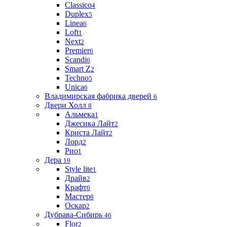
Classico
4
Duplex
5
Linea
6
Loft
1
Next
2
Premier
6
Scandi
6
Smart Z
2
Techno
5
Unica
6
Владимирская фабрика дверей
6
Двери Холл
8
Альмека
1
Джесика Лайт
2
Криста Лайт
2
Лорд
2
Рио
1
Дера
19
Style lite
1
Драйв
2
Крафт
6
Мастер
8
Оскар
2
Дубрава-Сибирь
46
Flor
2