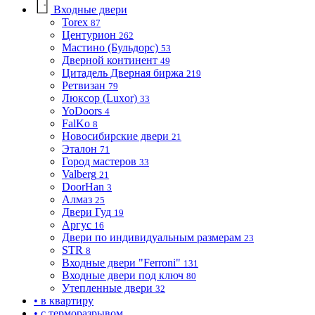
Входные двери
Torex
87
Центурион
262
Мастино (Бульдорс)
53
Дверной континент
49
Цитадель Дверная биржа
219
Ретвизан
79
Люксор (Luxor)
33
YoDoors
4
FalKo
8
Новосибирские двери
21
Эталон
71
Город мастеров
33
Valberg
21
DoorHan
3
Алмаз
25
Двери Гуд
19
Аргус
16
Двери по индивидуальным размерам
23
STR
8
Входные двери "Ferroni"
131
Входные двери под ключ
80
Утепленные двери
32
• в квартиру
• с терморазрывом