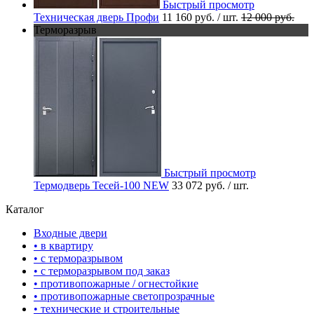
Быстрый просмотр
Техническая дверь Профи
11 160 руб.
/ шт.
12 000 руб.
Терморазрыв
Быстрый просмотр
Термодверь Тесей-100 NEW
33 072 руб.
/ шт.
Каталог
Входные двери
• в квартиру
• с терморазрывом
• с терморазрывом под заказ
• противопожарные / огнестойкие
• противопожарные светопрозрачные
• технические и строительные