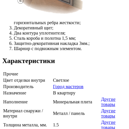
горизонтальных ребра жесткости;
Декоративный щит;
Два контура уплотнителя;
Сталь короба и полотна 1,5 мм;
Защитно-декоративная накладка 3мм.;
Шарнир с подвижным элементом.
Характеристики
Прочие
Цвет отделки внутри
Светлое
Производитель
Город мастеров
Назначение
В квартиру
Другие
Наполнение
Минеральная плита
товары
Материал снаружи /
Другие
Металл / панель
внутри
товары
Другие
Толщина металла, мм.
1.5
товары