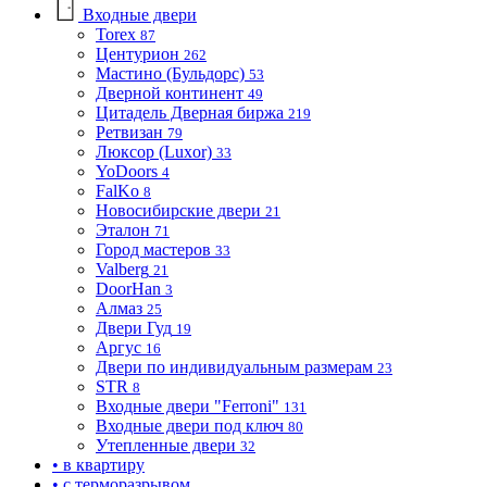
Входные двери
Torex
87
Центурион
262
Мастино (Бульдорс)
53
Дверной континент
49
Цитадель Дверная биржа
219
Ретвизан
79
Люксор (Luxor)
33
YoDoors
4
FalKo
8
Новосибирские двери
21
Эталон
71
Город мастеров
33
Valberg
21
DoorHan
3
Алмаз
25
Двери Гуд
19
Аргус
16
Двери по индивидуальным размерам
23
STR
8
Входные двери "Ferroni"
131
Входные двери под ключ
80
Утепленные двери
32
• в квартиру
• с терморазрывом