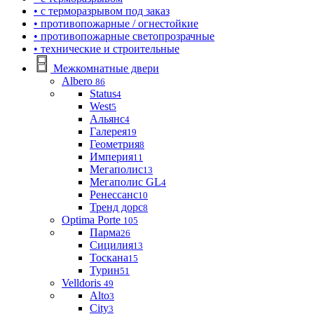
• с терморазрывом под заказ
• противопожарные / огнестойкие
• противопожарные светопрозрачные
• технические и строительные
Межкомнатные двери
Albero
86
Status
4
West
5
Альянс
4
Галерея
19
Геометрия
8
Империя
11
Мегаполис
13
Мегаполис GL
4
Ренессанс
10
Тренд дорс
8
Optima Porte
105
Парма
26
Сицилия
13
Тоскана
15
Турин
51
Velldoris
49
Alto
3
City
3