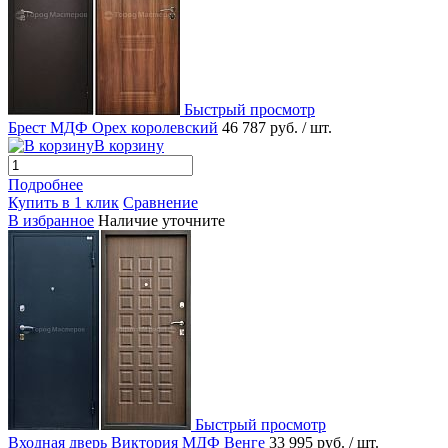
Быстрый просмотр
Брест МДФ Орех королевский
46 787 руб.
/ шт.
В корзину
Подробнее
Купить в 1 клик
Сравнение
В избранное
Наличие уточните
Быстрый просмотр
Входная дверь Виктория МДФ Венге
33 995 руб.
/ шт.