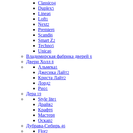
Classico
4
Duplex
5
Linea
6
Loft
1
Next
2
Premier
6
Scandi
6
Smart Z
2
Techno
5
Unica
6
Владимирская фабрика дверей
6
Двери Холл
8
Альмека
1
Джесика Лайт
2
Криста Лайт
2
Лорд
2
Рио
1
Дера
19
Style lite
1
Драйв
2
Крафт
6
Мастер
8
Оскар
2
Дубрава-Сибирь
46
Flor
2