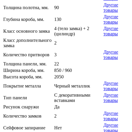
Другие
Толщина полотна, мм.
90
товары
Другие
Глубина короба, мм.
130
товары
4 (тело замка) + 2
Другие
Класс основного замка
(цилиндр)
товары
Класс дополнительного
2
замка
Другие
Количество притворов
3
товары
Толщина панели, мм.
22
Ширина короба, мм.
850 / 960
Высота короба, мм.
2050
Другие
Покрытие металла
Черный металлик
товары
С декоративными
Другие
Тип панели
вставками
товары
Рисунок снаружи
Да
Другие
Количество замков
2
товары
Другие
Сейфовое запирание
Нет
товары