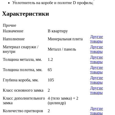
Уплотнитель на коробе и полотне D профиль;
Характеристики
Прочие
Назначение
В квартиру
Другие
Наполнение
Минеральная плита
товары
Материал снаружи /
Другие
Металл / панель
внутри
товары
Другие
Толщина металла, мм.
1.2
товары
Другие
Толщина полотна, мм.
65
товары
Другие
Глубина короба, мм.
105
товары
Другие
Класс основного замка
2
товары
Класс дополнительного
4 (тело замка) + 2
замка
(цилиндр)
Другие
Количество притворов
2
товары