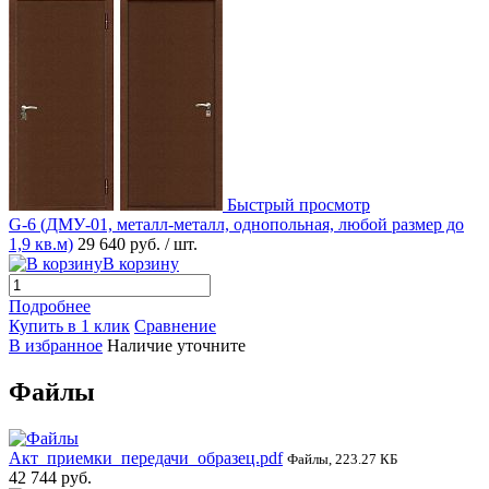
Быстрый просмотр
G-6 (ДМУ-01, металл-металл, однопольная, любой размер до
1,9 кв.м)
29 640 руб.
/ шт.
В корзину
Подробнее
Купить в 1 клик
Сравнение
В избранное
Наличие уточните
Файлы
Акт_приемки_передачи_образец.pdf
Файлы, 223.27 КБ
42 744 руб.