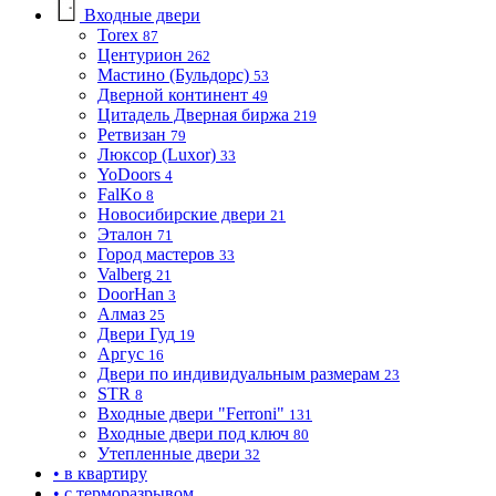
Входные двери
Torex
87
Центурион
262
Мастино (Бульдорс)
53
Дверной континент
49
Цитадель Дверная биржа
219
Ретвизан
79
Люксор (Luxor)
33
YoDoors
4
FalKo
8
Новосибирские двери
21
Эталон
71
Город мастеров
33
Valberg
21
DoorHan
3
Алмаз
25
Двери Гуд
19
Аргус
16
Двери по индивидуальным размерам
23
STR
8
Входные двери "Ferroni"
131
Входные двери под ключ
80
Утепленные двери
32
• в квартиру
• с терморазрывом