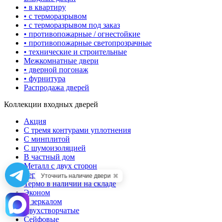
• в квартиру
• с терморазрывом
• с терморазрывом под заказ
• противопожарные / огнестойкие
• противопожарные светопрозрачные
• технические и строительные
Межкомнатные двери
• дверной погонаж
• фурнитура
Распродажа дверей
Коллекции входных дверей
Акция
С тремя контурами уплотнения
С минплитой
С шумоизоляцией
В частный дом
Металл с двух сторон
Термодвери
✖
Уточнить наличие двери
Термо в наличии на складе
Эконом
С зеркалом
Двухстворчатые
Сейфовые