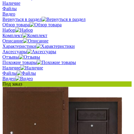
Наличие
Файлы
Видео
Вернуться в раздел
Обзор товара
Набор
Комплект
Описание
Характеристики
Аксессуары
Отзывы
Похожие товары
Наличие
Файлы
Видео
Под заказ