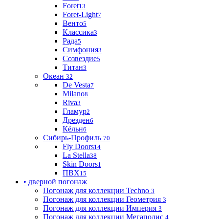
Foret
13
Foret-Light
7
Венто
5
Классика
3
Рада
5
Симфония
3
Созвездие
5
Титан
3
Океан
32
De Vesta
7
Milano
8
Riva
3
Гламур
2
Дрезден
6
Кёльн
6
Сибирь-Профиль
70
Fly Doors
14
La Stella
38
Skin Doors
1
ПВХ
15
• дверной погонаж
Погонаж для коллекции Techno
3
Погонаж для коллекции Геометрия
3
Погонаж для коллекции Империя
3
Погонаж для коллекции Мегаполис
4