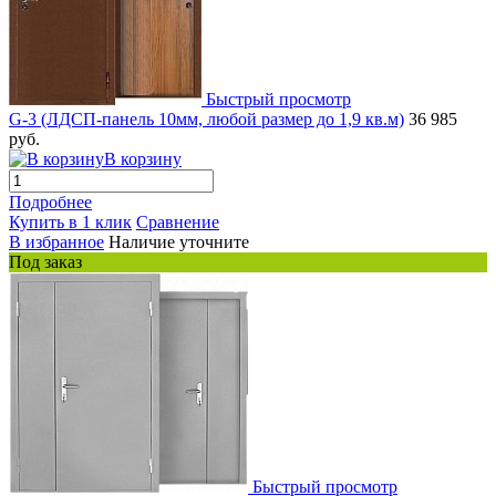
Быстрый просмотр
G-3 (ЛДСП-панель 10мм, любой размер до 1,9 кв.м)
36 985
руб.
В корзину
Подробнее
Купить в 1 клик
Сравнение
В избранное
Наличие уточните
Под заказ
Быстрый просмотр