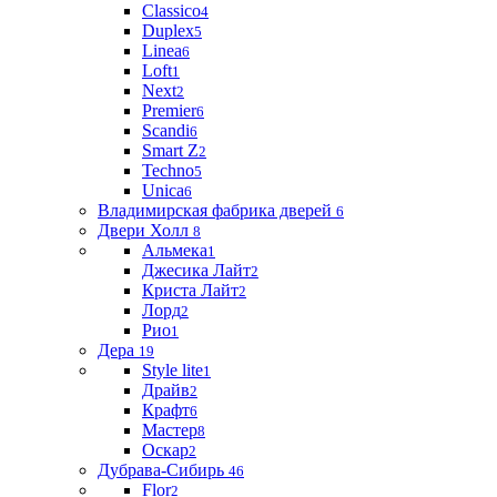
Classico
4
Duplex
5
Linea
6
Loft
1
Next
2
Premier
6
Scandi
6
Smart Z
2
Techno
5
Unica
6
Владимирская фабрика дверей
6
Двери Холл
8
Альмека
1
Джесика Лайт
2
Криста Лайт
2
Лорд
2
Рио
1
Дера
19
Style lite
1
Драйв
2
Крафт
6
Мастер
8
Оскар
2
Дубрава-Сибирь
46
Flor
2