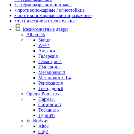
• с терморазрывом под заказ
• противопожарные / огнестойкие
• противопожарные светопрозрачные
• технические и строительные
Межкомнатные двери
Albero
86
Status
4
West
5
Альянс
4
Галерея
19
Геометрия
8
Империя
11
Мегаполис
13
Мегаполис GL
4
Ренессанс
10
Тренд дорс
8
Optima Porte
105
Парма
26
Сицилия
13
Тоскана
15
Турин
51
Velldoris
49
Alto
3
City
3