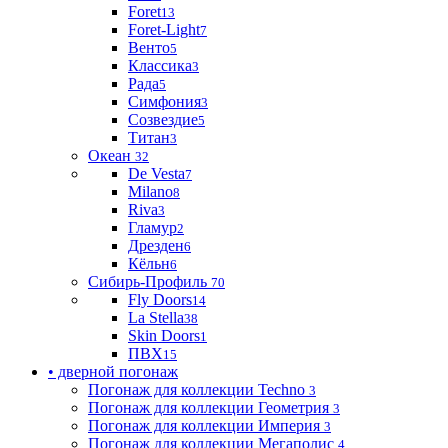
Foret
13
Foret-Light
7
Венто
5
Классика
3
Рада
5
Симфония
3
Созвездие
5
Титан
3
Океан
32
De Vesta
7
Milano
8
Riva
3
Гламур
2
Дрезден
6
Кёльн
6
Сибирь-Профиль
70
Fly Doors
14
La Stella
38
Skin Doors
1
ПВХ
15
• дверной погонаж
Погонаж для коллекции Techno
3
Погонаж для коллекции Геометрия
3
Погонаж для коллекции Империя
3
Погонаж для коллекции Мегаполис
4