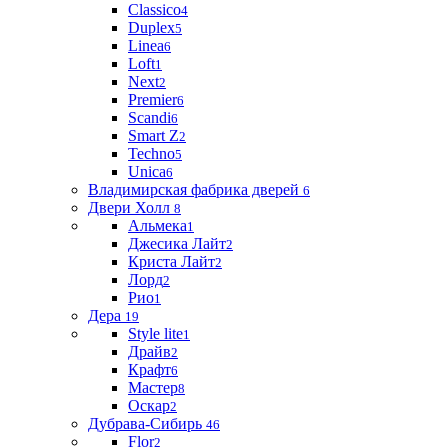
Classico
4
Duplex
5
Linea
6
Loft
1
Next
2
Premier
6
Scandi
6
Smart Z
2
Techno
5
Unica
6
Владимирская фабрика дверей
6
Двери Холл
8
Альмека
1
Джесика Лайт
2
Криста Лайт
2
Лорд
2
Рио
1
Дера
19
Style lite
1
Драйв
2
Крафт
6
Мастер
8
Оскар
2
Дубрава-Сибирь
46
Flor
2