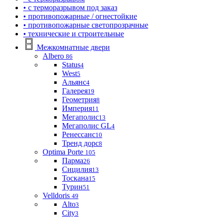
• с терморазрывом под заказ
• противопожарные / огнестойкие
• противопожарные светопрозрачные
• технические и строительные
Межкомнатные двери
Albero
86
Status
4
West
5
Альянс
4
Галерея
19
Геометрия
8
Империя
11
Мегаполис
13
Мегаполис GL
4
Ренессанс
10
Тренд дорс
8
Optima Porte
105
Парма
26
Сицилия
13
Тоскана
15
Турин
51
Velldoris
49
Alto
3
City
3