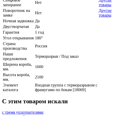
Сейфовое
Другие
Нет
запирание
товары
Поворотник на
Другие
Нет
замке
товары
Ночная задвижка
Да
Двустворчатая
Да
Гарантия
1 год
Угол открывания
180°
Страна
Россия
производства
Наши
Терморазрыв / Под заказ
предложения
Ширина короба,
1600
мм.
Высота короба,
2100
мм.
Элемент
Входная группа с терморазрывом с
каталога
фрамугами по бокам [18069]
C этим товаром искали
с тремя уплотнителями