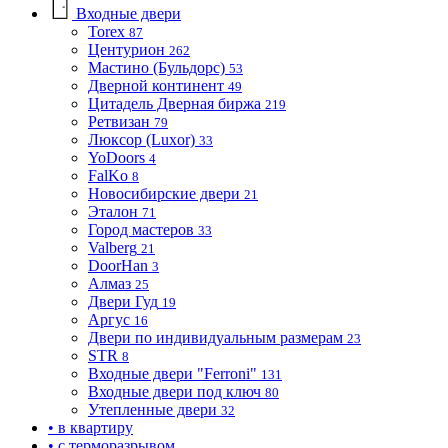
Входные двери
Torex
87
Центурион
262
Мастино (Бульдорс)
53
Дверной континент
49
Цитадель Дверная биржа
219
Ретвизан
79
Люксор (Luxor)
33
YoDoors
4
FalKo
8
Новосибирские двери
21
Эталон
71
Город мастеров
33
Valberg
21
DoorHan
3
Алмаз
25
Двери Гуд
19
Аргус
16
Двери по индивидуальным размерам
23
STR
8
Входные двери "Ferroni"
131
Входные двери под ключ
80
Утепленные двери
32
• в квартиру
• с терморазрывом